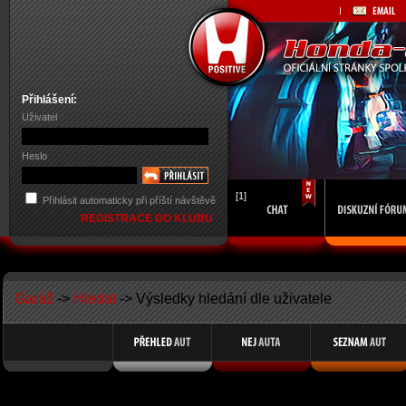
Přihlášení:
Uživatel
Heslo
[1]
Přihlásit automaticky při příští návštěvě
REGISTRACE DO KLUBU
Garáž
->
Hledat
-> Výsledky hledání dle uživatele
Search Results for Member Name dimitar