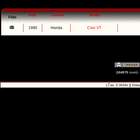
Rok
Značka
Model
Foto
1990
Honda
Civic VT
(
104575
útoků)
[ Čas: 0.3416s ][ Dota