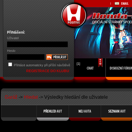
Přihlášení:
Uživatel
Heslo
[1]
Přihlásit automaticky při příští návštěvě
REGISTRACE DO KLUBU
Garáž
->
Hledat
-> Výsledky hledání dle uživatele
Search Results for Member Name kandik