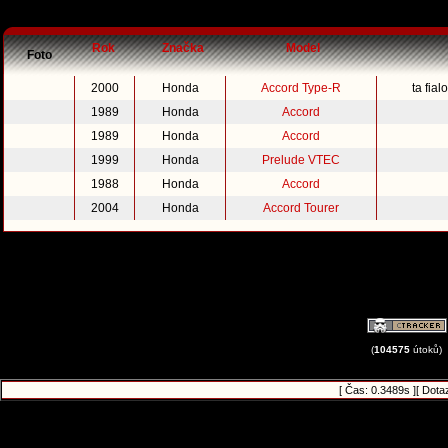
Rok
Značka
Model
Foto
2000
Honda
Accord Type-R
ta fia
1989
Honda
Accord
1989
Honda
Accord
1999
Honda
Prelude VTEC
1988
Honda
Accord
2004
Honda
Accord Tourer
(
104575
útoků)
[ Čas: 0.3489s ][ Dota