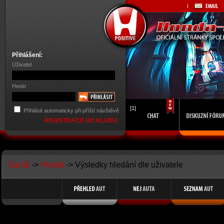
Přihlášení:
Uživatel
Heslo
[1]
Přihlásit automaticky při příští návštěvě
REGISTRACE DO KLUBU
Garáž
->
Hledat
-> Výsledky hledání dle uživatele
Search Results for Member Name luckyfrank