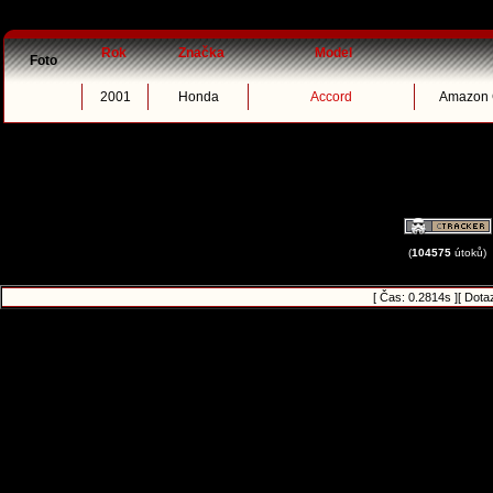
Rok
Značka
Model
Foto
2001
Honda
Accord
Amazon G
(
104575
útoků)
[ Čas: 0.2814s ][ Dota