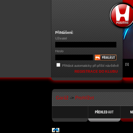
Přihlášení:
Uživatel
Heslo
[1]
Přihlásit automaticky při příští návštěvě
REGISTRACE DO KLUBU
Garáž
->
Prohlížet