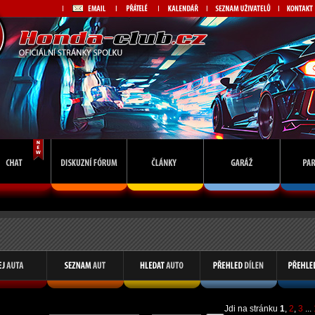
Jdi na stránku
1
,
2
,
3
...