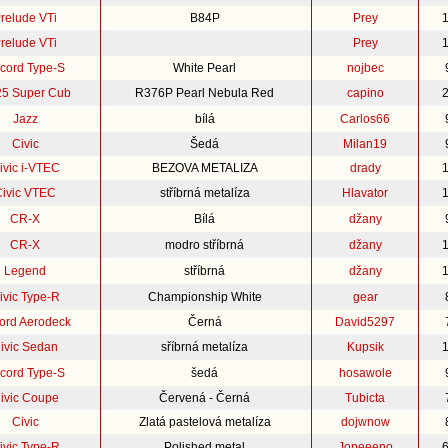
relude VTi
B84P
Prey
relude VTi
Prey
cord Type-S
White Pearl
nojbec
5 Super Cub
R376P Pearl Nebula Red
capino
Jazz
bílá
Carlos66
Civic
Šedá
Milan19
ivic i-VTEC
BEZOVA METALIZA
drady
Civic VTEC
stříbrná metalíza
Hlavator
CR-X
Bílá
džany
CR-X
modro stříbrná
džany
Legend
stříbrná
džany
ivic Type-R
Championship White
gear
ord Aerodeck
Černá
David5297
ivic Sedan
sříbrná metalíza
Kupsik
cord Type-S
šedá
hosawole
ivic Coupe
Červená - Černá
Tubicta
Civic
Zlatá pastelová metalíza
dojwnow
ivic Type-R
Polished metal
Jopeeeno