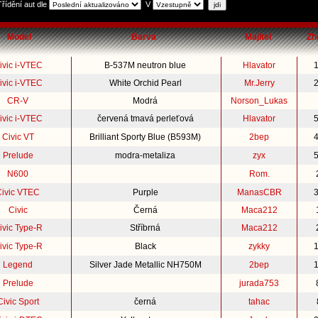
Třídění aut dle
V
Model
Barva
Majitel
Zh
ivic i-VTEC
B-537M neutron blue
Hlavator
ivic i-VTEC
White Orchid Pearl
Mr.Jerry
CR-V
Modrá
Norson_Lukas
ivic i-VTEC
červená tmavá perleťová
Hlavator
Civic VT
Brilliant Sporty Blue (B593M)
2bep
Prelude
modra-metaliza
zyx
N600
Rom.
Civic VTEC
Purple
ManasCBR
Civic
Černá
Maca212
ivic Type-R
Stříbrná
Maca212
ivic Type-R
Black
zykky
Legend
Silver Jade Metallic NH750M
2bep
Prelude
jurada753
Civic Sport
černá
tahac