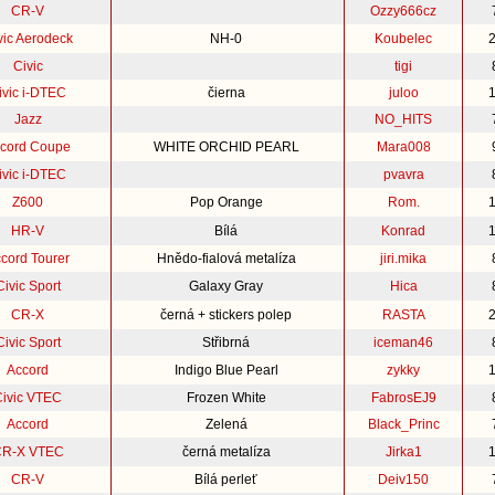
CR-V
Ozzy666cz
vic Aerodeck
NH-0
Koubelec
Civic
tigi
ivic i-DTEC
čierna
juloo
Jazz
NO_HITS
cord Coupe
WHITE ORCHID PEARL
Mara008
ivic i-DTEC
pvavra
Z600
Pop Orange
Rom.
HR-V
Bílá
Konrad
cord Tourer
Hnědo-fialová metalíza
jiri.mika
Civic Sport
Galaxy Gray
Hica
CR-X
černá + stickers polep
RASTA
Civic Sport
Střibrná
iceman46
Accord
Indigo Blue Pearl
zykky
Civic VTEC
Frozen White
FabrosEJ9
Accord
Zelená
Black_Princ
R-X VTEC
černá metalíza
Jirka1
CR-V
Bílá perleť
Deiv150