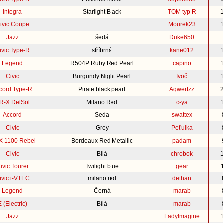
Integra
Starlight Black
TOM typ R
ivic Coupe
Mourek23
Jazz
šedá
Duke650
ivic Type-R
stříbrná
kane012
Legend
R504P Ruby Red Pearl
capino
Civic
Burgundy Night Pearl
Ivoč
cord Type-R
Pirate black pearl
Aqwertzz
R-X DelSol
Milano Red
c-ya
Accord
Seda
swattex
Civic
Grey
Peťulka
 1100 Rebel
Bordeaux Red Metallic
padam
Civic
Bilá
chrobok
ivic Tourer
Twilight blue
gear
ivic i-VTEC
milano red
dethan
Legend
Černá
marab
E (Electric)
Bílá
marab
Jazz
LadyImagine