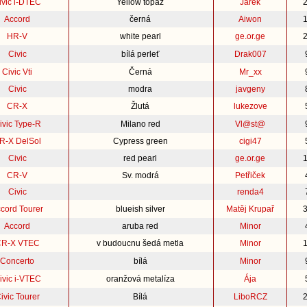
ivic i-DTEC
Yellow topaz
Jarek
Accord
černá
Aiwon
HR-V
white pearl
ge.or.ge
Civic
bílá perleť
Drak007
Civic Vti
Černá
Mr_xx
Civic
modra
javgeny
CR-X
Žlutá
lukezove
ivic Type-R
Milano red
Vl@st@
R-X DelSol
Cypress green
cigi47
Civic
red pearl
ge.or.ge
CR-V
Sv. modrá
Petřiček
Civic
renda4
cord Tourer
blueish silver
Matěj Krupař
Accord
aruba red
Minor
R-X VTEC
v budoucnu šedá metla
Minor
Concerto
bílá
Minor
ivic i-VTEC
oranžová metalíza
Ája
ivic Tourer
Bílá
LiboRCZ