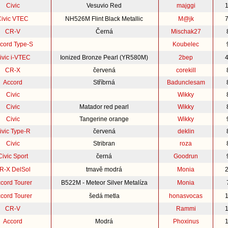
Civic
Vesuvio Red
majggi
Civic VTEC
NH526M Flint Black Metallic
M@jk
CR-V
Černá
Mischak27
cord Type-S
Koubelec
ivic i-VTEC
Ionized Bronze Pearl (YR580M)
2bep
CR-X
červená
corekill
Accord
Stříbrná
Badunclesam
Civic
Wikky
Civic
Matador red pearl
Wikky
Civic
Tangerine orange
Wikky
ivic Type-R
červená
deklin
Civic
Stribran
roza
Civic Sport
černá
Goodrun
R-X DelSol
tmavě modrá
Monia
cord Tourer
B522M - Meteor Silver Metalíza
Monia
cord Tourer
šedá metla
honasvocas
CR-V
Rammi
Accord
Modrá
Phoxinus