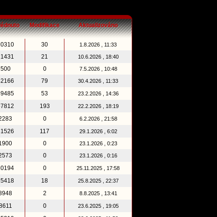
lédnuto
Modifikace
Aktualizováno
10310
30
1.8.2026 , 11:33
21431
21
10.6.2026 , 18:40
500
0
7.5.2026 , 10:48
52166
79
30.4.2026 , 11:33
49485
53
23.2.2026 , 14:36
57812
193
22.2.2026 , 18:19
2283
0
6.2.2026 , 21:58
31526
117
29.1.2026 , 6:02
1900
0
23.1.2026 , 0:23
2573
0
23.1.2026 , 0:16
10194
0
25.11.2025 , 17:58
15418
18
25.8.2025 , 22:37
8948
2
8.8.2025 , 13:41
8611
0
23.6.2025 , 19:05