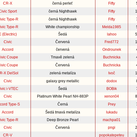
CR-X
černá perleť
Fifty
Civic Sport
černá Nighthawk
Fifty
ivic Type-R
černá Nighthawk
Fifty
ivic Type-R
White championship
Melda1985
E (Electric)
Šedá
lahoo
Civic
Červená
Fred772
Accord
červená
Ondrounek
ivic Coupe
Tmavě zelená
Buchnicka
ivic Coupe
Červená
Buchnicka
R-X DelSol
zelená metalíza
Ivoč
Civic
galaxy grey metallic
dodox
ivic i-VTEC
Šedá
BOBik
Civic
Platinum White Pearl NH-883P
xenon04
cord Type-S
Černá
Prey
Accord
Šedá tmavá metalíza
lukadu
ivic Type-R
Deep Bronze Pearl
machpa01
Civic
Červená
pngi
CR-V
popokatepeteu