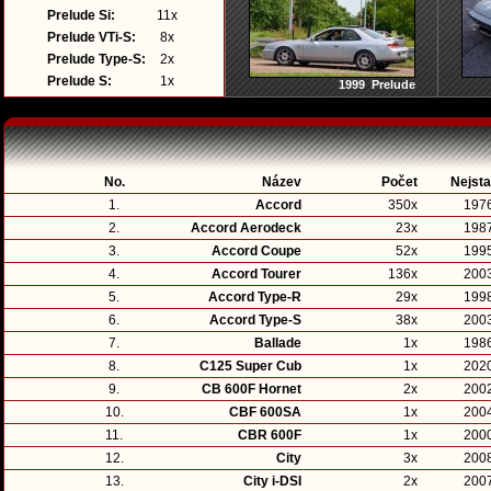
Prelude Si:
11x
Prelude VTi-S:
8x
Prelude Type-S:
2x
Prelude S:
1x
1999 Prelude
No.
Název
Počet
Nejsta
1.
Accord
350x
197
2.
Accord Aerodeck
23x
198
3.
Accord Coupe
52x
199
4.
Accord Tourer
136x
200
5.
Accord Type-R
29x
199
6.
Accord Type-S
38x
200
7.
Ballade
1x
198
8.
C125 Super Cub
1x
202
9.
CB 600F Hornet
2x
200
10.
CBF 600SA
1x
200
11.
CBR 600F
1x
200
12.
City
3x
200
13.
City i-DSI
2x
200