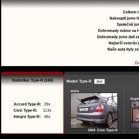
Celkem 
Nakoupili jsme 
Společně jsm
Dohromady máme na 
Dohromady jsme dali za
Nejtarší veterán j
Naše auta byly z
De
Statistika: Type-R (188)
Model: Type-R
mirro
Kapk
Accord Type-R:
29x
Civic Type-R:
113x
Integra Type-R:
46x
2004 Civic Type-R