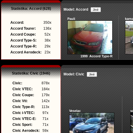
Statistika: Accord (628)
Model: Accord
Pauli
karn
Accord:
350x
Accord Tourer:
136x
Accord Coupe:
52x
Accord Type-S:
38x
Accord Type-R:
29x
Accord Aerodeck:
23x
1999 Accord Type-R
Statistika: Civic (1946)
Model: Civic
Civic:
878x
Civic VTEC:
184x
Civic Coupe:
179x
Civic Vti:
142x
Civic Type-R:
113x
Veselac
v
Civic i-VTEC:
97x
Civic VTEC-E:
71x
Civic Sport:
71x
Civic Aerodeck:
59x