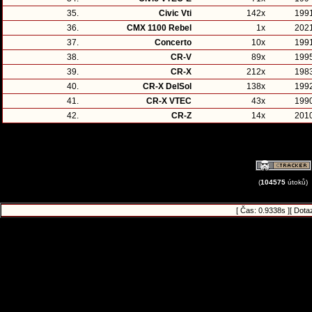
35.
Civic Vti
142x
199
36.
CMX 1100 Rebel
1x
202
37.
Concerto
10x
199
38.
CR-V
89x
199
39.
CR-X
212x
198
40.
CR-X DelSol
138x
199
41.
CR-X VTEC
43x
199
42.
CR-Z
14x
201
(
104575
útoků)
[ Čas: 0.9338s ][ Dota