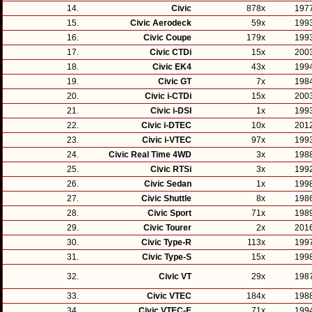
14.
Civic
878x
197
15.
Civic Aerodeck
59x
199
16.
Civic Coupe
179x
199
17.
Civic CTDi
15x
200
18.
Civic EK4
43x
199
19.
Civic GT
7x
198
20.
Civic i-CTDi
15x
200
21.
Civic i-DSI
1x
199
22.
Civic i-DTEC
10x
201
23.
Civic i-VTEC
97x
199
24.
Civic Real Time 4WD
3x
198
25.
Civic RTSi
3x
199
26.
Civic Sedan
1x
199
27.
Civic Shuttle
8x
198
28.
Civic Sport
71x
198
29.
Civic Tourer
2x
201
30.
Civic Type-R
113x
199
31.
Civic Type-S
15x
199
32.
Civic VT
29x
198
33.
Civic VTEC
184x
198
34.
Civic VTEC-E
71x
199