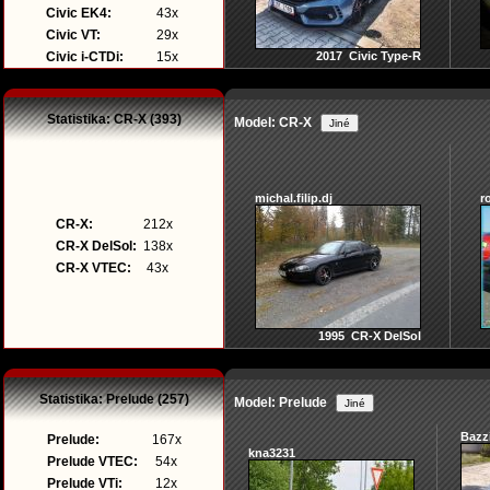
Civic EK4:
43x
Civic VT:
29x
Civic i-CTDi:
15x
2017 Civic Type-R
Statistika: CR-X (393)
Model: CR-X
michal.filip.dj
r
CR-X:
212x
CR-X DelSol:
138x
CR-X VTEC:
43x
1995 CR-X DelSol
Statistika: Prelude (257)
Model: Prelude
Bazz
Prelude:
167x
kna3231
Prelude VTEC:
54x
Prelude VTi:
12x