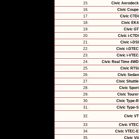
15.
Civic Aerodeck
16.
Civic Coupe
17.
Civic CTDi
18.
Civic EK4
19.
Civic GT
20.
Civic i-CTDi
21.
Civic i-DSI
22.
Civic i-DTEC
23.
Civic i-VTEC
24.
Civic Real Time 4WD
25.
Civic RTSi
26.
Civic Sedan
27.
Civic Shuttle
28.
Civic Sport
29.
Civic Tourer
30.
Civic Type-R
31.
Civic Type-S
32.
Civic VT
33.
Civic VTEC
34.
Civic VTEC-E
35.
Civic Vti