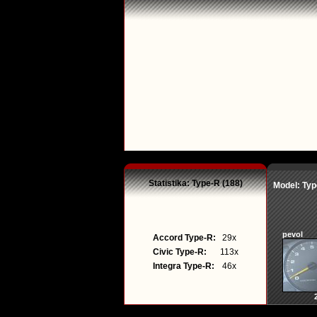
Statistika: Type-R (188)
Model: Ty
pevol
Accord Type-R:
29x
Civic Type-R:
113x
Integra Type-R:
46x