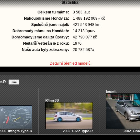
Statistika
Celkem tu máme:
3 583 aut
Nakoupili jsme Hondy za:
1 488 192 069,- Kč
Společně jsme najeli:
421 543 948 km
Dohromady máme na Hondách:
14 213 úprav
Dohromady jsme dali za úpravy:
42 790 077 kč
Nejtarší veterán je z roku:
1970
Naše auta byly zobrazeny:
20 782 587x
Detailní přehled modelů
pe-R
loomit
R4ms3S
2000 Integra Type-R
2002 Civic Type-R
2002 Civi