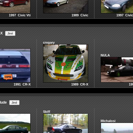
1997 Civic Vti
1989 Civic
1997 Civi
-X
crxgary
NULA
1991 CR-X
1989 CR-X
19
lude
Skiff
Michalosi