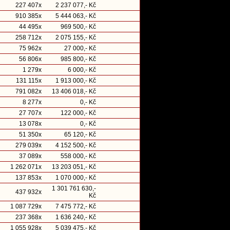
227 407x
2 237 077,- Kč
910 385x
5 444 063,- Kč
44 495x
969 500,- Kč
258 712x
2 075 155,- Kč
75 962x
27 000,- Kč
56 806x
985 800,- Kč
1 279x
6 000,- Kč
131 115x
1 913 000,- Kč
791 082x
13 406 018,- Kč
8 277x
0,- Kč
27 707x
122 000,- Kč
13 078x
0,- Kč
51 350x
65 120,- Kč
279 039x
4 152 500,- Kč
37 089x
558 000,- Kč
1 262 071x
13 203 051,- Kč
137 853x
1 070 000,- Kč
1 301 761 630,-
437 932x
Kč
1 087 729x
7 475 772,- Kč
237 368x
1 636 240,- Kč
1 055 928x
5 039 475,- Kč