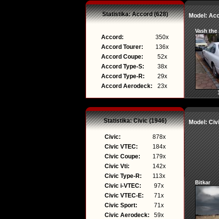
Statistika: Accord (628)
Model: Ac
Vash the
Accord:
350x
Accord Tourer:
136x
Accord Coupe:
52x
Accord Type-S:
38x
Accord Type-R:
29x
Accord Aerodeck:
23x
Statistika: Civic (1946)
Model: Civ
Civic:
878x
Civic VTEC:
184x
Civic Coupe:
179x
Civic Vti:
142x
Civic Type-R:
113x
Bitkar
Civic i-VTEC:
97x
Civic VTEC-E:
71x
Civic Sport:
71x
Civic Aerodeck:
59x