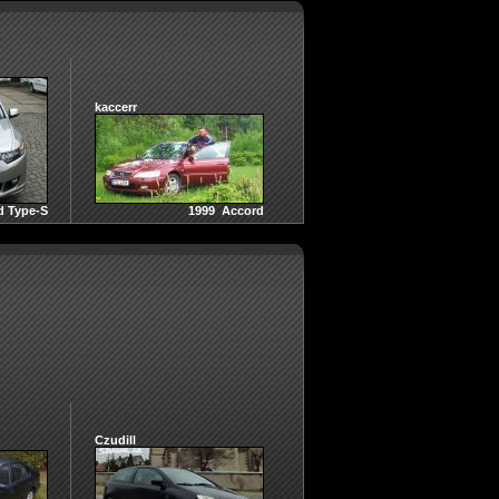
kaccerr
d Type-S
1999 Accord
Czudill