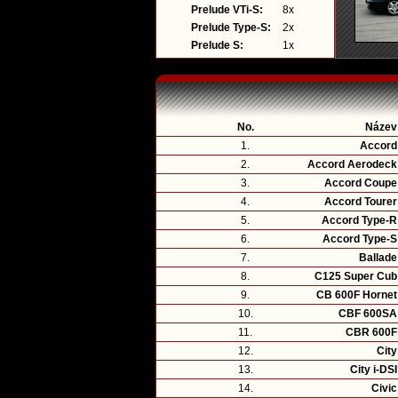
Prelude VTi-S:
8x
Prelude Type-S:
2x
Prelude S:
1x
No.
Název
1.
Accord
2.
Accord Aerodeck
3.
Accord Coupe
4.
Accord Tourer
5.
Accord Type-R
6.
Accord Type-S
7.
Ballade
8.
C125 Super Cub
9.
CB 600F Hornet
10.
CBF 600SA
11.
CBR 600F
12.
City
13.
City i-DSI
14.
Civic