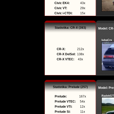
Civic EK4:
43x
Civic VT:
29x
Civic i-CTDi:
15x
Statistika: CR-X (393)
Model: CR
lubaCrx
CR-X:
212x
CR-X DelSol:
138x
CR-X VTEC:
43x
Statistika: Prelude (257)
Model: Pre
RadekGT
Prelude:
167x
Prelude VTEC:
54x
Prelude VTi:
12x
Prelude Si:
11x