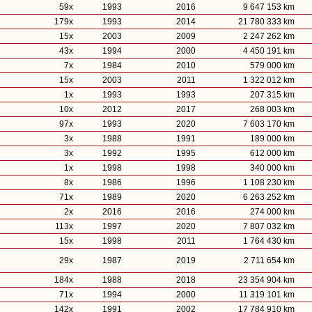
59x
1993
2016
9 647 153 km
179x
1993
2014
21 780 333 km
15x
2003
2009
2 247 262 km
43x
1994
2000
4 450 191 km
7x
1984
2010
579 000 km
15x
2003
2011
1 322 012 km
1x
1993
1993
207 315 km
10x
2012
2017
268 003 km
97x
1993
2020
7 603 170 km
3x
1988
1991
189 000 km
3x
1992
1995
612 000 km
1x
1998
1998
340 000 km
8x
1986
1996
1 108 230 km
71x
1989
2020
6 263 252 km
2x
2016
2016
274 000 km
113x
1997
2020
7 807 032 km
15x
1998
2011
1 764 430 km
29x
1987
2019
2 711 654 km
184x
1988
2018
23 354 904 km
71x
1994
2000
11 319 101 km
142x
1991
2002
17 784 910 km