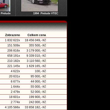
 Prelude
1994 Prelude VTEC
Zobrazeno
Celkem cena
1 832 622x
18 456 049,- Kč
151 509x
355 500,- Kč
206 816x
3 179 000,- Kč
658 191x
9 339 010,- Kč
210 182x
3 110 560,- Kč
221 145x
1 629 165,- Kč
4 622x
100,- Kč
20 631x
95 000,- Kč
6 677x
44 000,- Kč
1 644x
55 000,- Kč
2 479x
52 000,- Kč
18 601x
199 900,- Kč
2 774x
242 000,- Kč
4 105 566x
33 858 182,- Kč