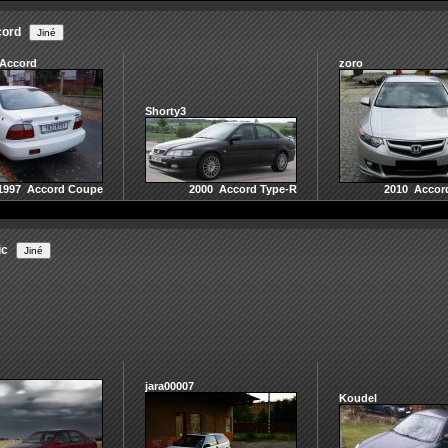
cord
 Accord
zoro
Shorty3
1997 Accord Coupe
2000 Accord Type-R
2010 Accor
ic
jara00007
Koudel