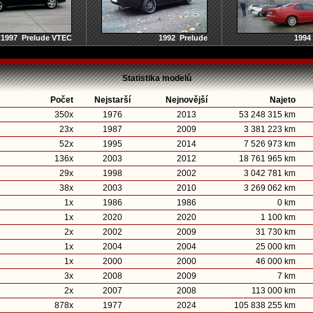
1997 Prelude VTEC
1992 Prelude
1994
Statistika modelů
Počet
Nejstarší
Nejnovější
Najeto
350x
1976
2013
53 248 315 km
23x
1987
2009
3 381 223 km
52x
1995
2014
7 526 973 km
136x
2003
2012
18 761 965 km
29x
1998
2002
3 042 781 km
38x
2003
2010
3 269 062 km
1x
1986
1986
0 km
1x
2020
2020
1 100 km
2x
2002
2009
31 730 km
1x
2004
2004
25 000 km
1x
2000
2000
46 000 km
3x
2008
2009
7 km
2x
2007
2008
113 000 km
878x
1977
2024
105 838 255 km