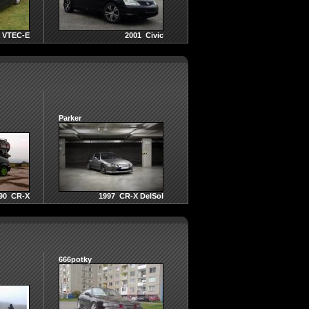
c VTEC-E
2001 Civic
Parker
90 CR-X
1997 CR-X DelSol
666potky