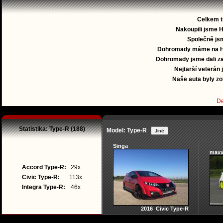
Celkem 
Nakoupili jsme 
Společně jsm
Dohromady máme na 
Dohromady jsme dali za
Nejtarší veterán j
Naše auta byly z
De
Statistika: Type-R (188)
Model: Type-R
Singa
maxx
Accord Type-R:
29x
Civic Type-R:
113x
Integra Type-R:
46x
2016 Civic Type-R