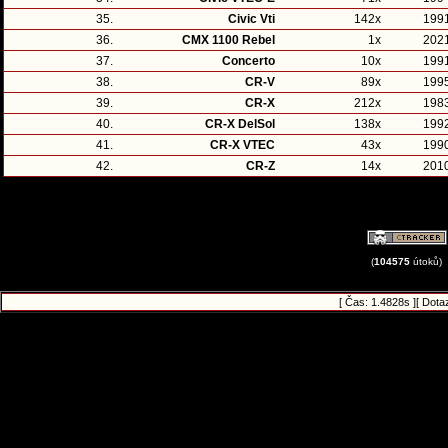
35.
Civic Vti
142x
199
36.
CMX 1100 Rebel
1x
202
37.
Concerto
10x
199
38.
CR-V
89x
199
39.
CR-X
212x
198
40.
CR-X DelSol
138x
199
41.
CR-X VTEC
43x
199
42.
CR-Z
14x
201
(
104575
útoků)
[ Čas: 1.4828s ][ Dota