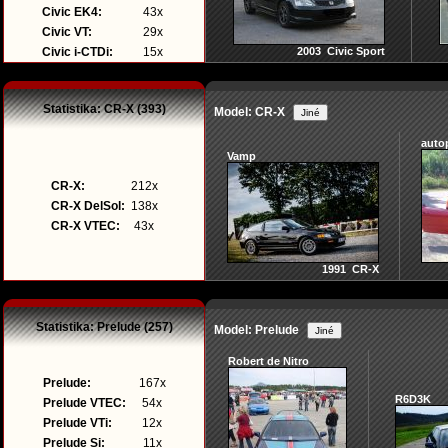
Civic EK4:
43x
Civic VT:
29x
Civic i-CTDi:
15x
2003 Civic Sport
Statistika: CR-X (393)
Model: CR-X
auto
Vamp
CR-X:
212x
CR-X DelSol:
138x
CR-X VTEC:
43x
1991 CR-X
Statistika: Prelude (257)
Model: Prelude
Robert de Nitro
Prelude:
167x
R6D3K
Prelude VTEC:
54x
Prelude VTi:
12x
Prelude Si:
11x