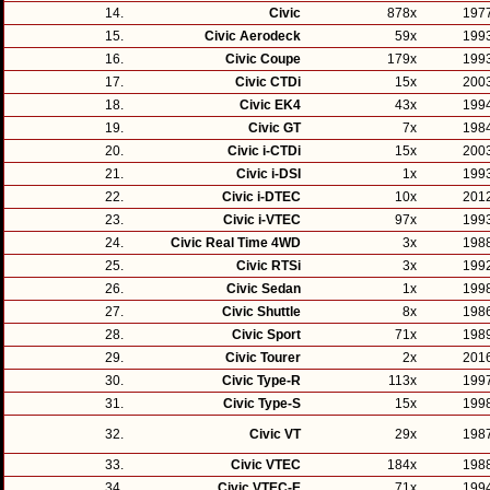
14.
Civic
878x
197
15.
Civic Aerodeck
59x
199
16.
Civic Coupe
179x
199
17.
Civic CTDi
15x
200
18.
Civic EK4
43x
199
19.
Civic GT
7x
198
20.
Civic i-CTDi
15x
200
21.
Civic i-DSI
1x
199
22.
Civic i-DTEC
10x
201
23.
Civic i-VTEC
97x
199
24.
Civic Real Time 4WD
3x
198
25.
Civic RTSi
3x
199
26.
Civic Sedan
1x
199
27.
Civic Shuttle
8x
198
28.
Civic Sport
71x
198
29.
Civic Tourer
2x
201
30.
Civic Type-R
113x
199
31.
Civic Type-S
15x
199
32.
Civic VT
29x
198
33.
Civic VTEC
184x
198
34.
Civic VTEC-E
71x
199