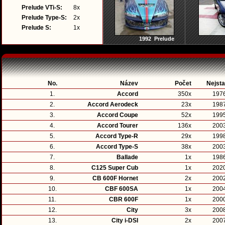
Prelude VTi-S:
8x
Prelude Type-S:
2x
Prelude S:
1x
1992 Prelude
No.
Název
Počet
Nejsta
1.
Accord
350x
197
2.
Accord Aerodeck
23x
198
3.
Accord Coupe
52x
199
4.
Accord Tourer
136x
200
5.
Accord Type-R
29x
199
6.
Accord Type-S
38x
200
7.
Ballade
1x
198
8.
C125 Super Cub
1x
202
9.
CB 600F Hornet
2x
200
10.
CBF 600SA
1x
200
11.
CBR 600F
1x
200
12.
City
3x
200
13.
City i-DSI
2x
200