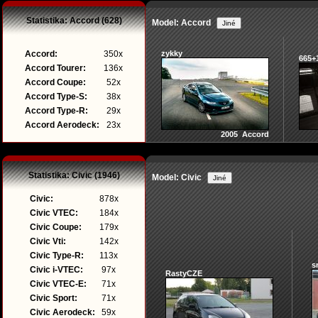
Statistika: Accord (628)
Model: Accord
Accord:
350x
zykky
665+
Accord Tourer:
136x
Accord Coupe:
52x
Accord Type-S:
38x
Accord Type-R:
29x
Accord Aerodeck:
23x
2005 Accord
Statistika: Civic (1946)
Model: Civic
Civic:
878x
Civic VTEC:
184x
Civic Coupe:
179x
Civic Vti:
142x
Civic Type-R:
113x
s
Civic i-VTEC:
97x
RastyCZE
Civic VTEC-E:
71x
Civic Sport:
71x
Civic Aerodeck:
59x