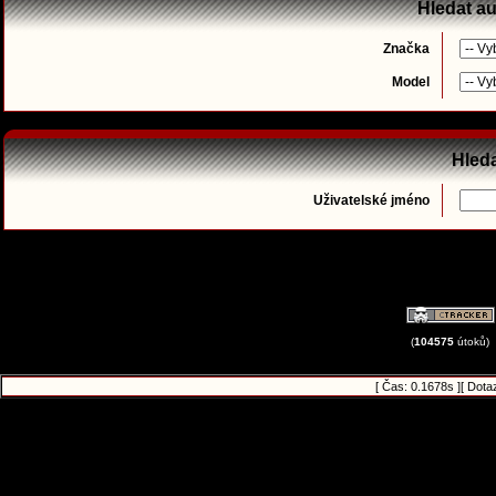
Hledat a
Značka
Model
Hleda
Uživatelské jméno
(
104575
útoků)
[ Čas: 0.1678s ][ Dota