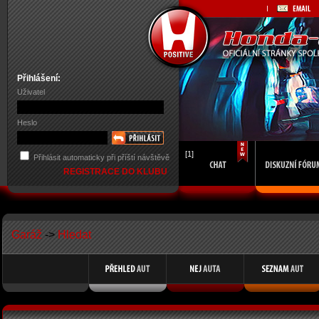
Přihlášení:
Uživatel
Heslo
[1]
Přihlásit automaticky při příští návštěvě
REGISTRACE DO KLUBU
Garáž
->
Hledat