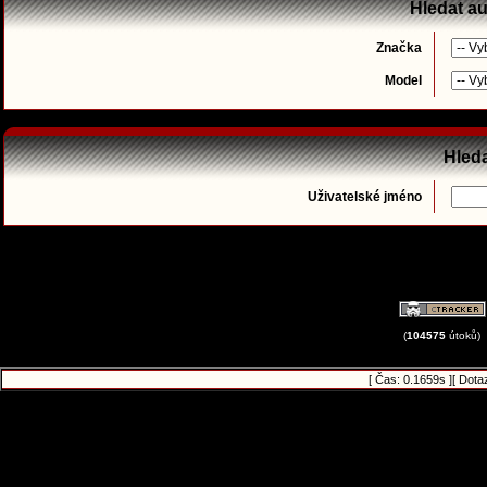
Hledat a
Značka
Model
Hleda
Uživatelské jméno
(
104575
útoků)
[ Čas: 0.1659s ][ Dota