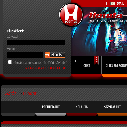
Přihlášení:
Uživatel
Heslo
[1]
Přihlásit automaticky při příští návštěvě
REGISTRACE DO KLUBU
Garáž
->
Hledat