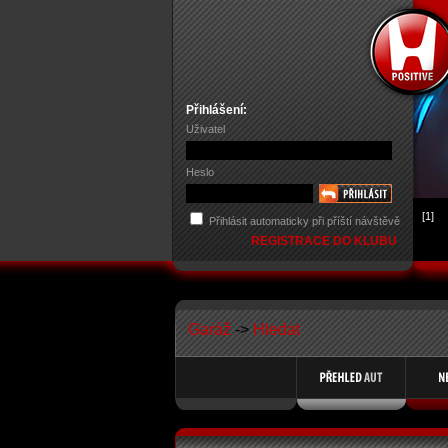
Přihlášení:
Uživatel
Heslo
[1]
Přihlásit automaticky při příští návštěvě
REGISTRACE DO KLUBU
Garáž
->
Hledat