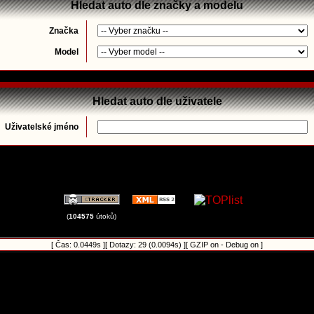
Hledat auto dle značky a modelu
Značka
Model
Hledat auto dle uživatele
Uživatelské jméno
(
104575
útoků)
[ Čas: 0.0449s ][ Dotazy: 29 (0.0094s) ][ GZIP on - Debug on ]