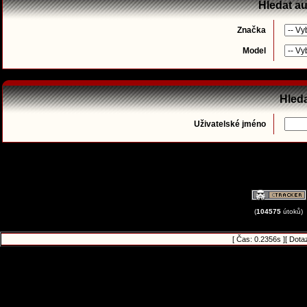
Hledat a
Značka
Model
Hleda
Uživatelské jméno
(
104575
útoků)
[ Čas: 0.2356s ][ Dota