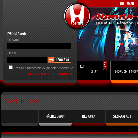
Přihlášení:
Uživatel
Heslo
[1]
Přihlásit automaticky při příští návštěvě
REGISTRACE DO KLUBU
Garáž
->
Hledat