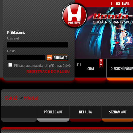
Přihlášení:
Uživatel
Heslo
[1]
Přihlásit automaticky při příští návštěvě
REGISTRACE DO KLUBU
Garáž
->
Hledat