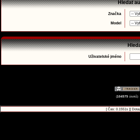
Hledat a
Značka
Model
Hleda
Uživatelské jméno
(
104575
útoků)
[ Čas: 0.1551s ][ Dota