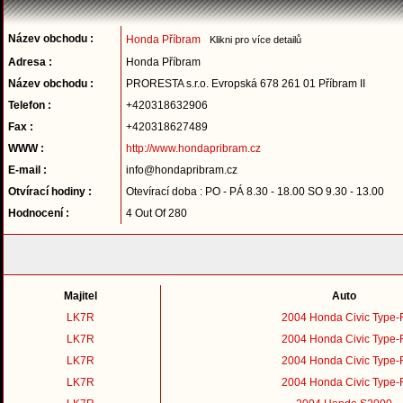
Název obchodu :
Honda Příbram
Klikni pro více detailů
Adresa :
Honda Příbram
Název obchodu :
PRORESTA s.r.o. Evropská 678 261 01 Příbram II
Telefon :
+420318632906
Fax :
+420318627489
WWW :
http://www.hondapribram.cz
E-mail :
info@hondapribram.cz
Otvírací hodiny :
Otevírací doba : PO - PÁ 8.30 - 18.00 SO 9.30 - 13.00
Hodnocení :
4 Out Of 280
Majitel
Auto
LK7R
2004 Honda Civic Type-
LK7R
2004 Honda Civic Type-
LK7R
2004 Honda Civic Type-
LK7R
2004 Honda Civic Type-