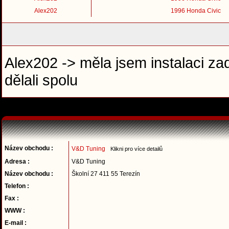
Alex202
1996 Honda Civic
Alex202 -> měla jsem instalaci zad
dělali spolu
Název obchodu :
V&D Tuning
Klikni pro více detailů
Adresa :
V&D Tuning
Název obchodu :
Školní 27 411 55 Terezín
Telefon :
Fax :
WWW :
E-mail :