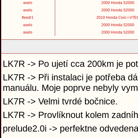
axelo
2000 Honda S2000
axelo
2000 Honda S2000
fleedr1
2010 Honda Civic i-VTE
axelo
2000 Honda S2000
axelo
2000 Honda S2000
LK7R -> Po ujetí cca 200km je po
LK7R -> Při instalaci je potřeba d
manuálu. Moje poprve nebyly vyme
LK7R -> Velmi tvrdé bočnice.
LK7R -> Provlíknout kolem zadní
prelude2.0i -> perfektne odveden