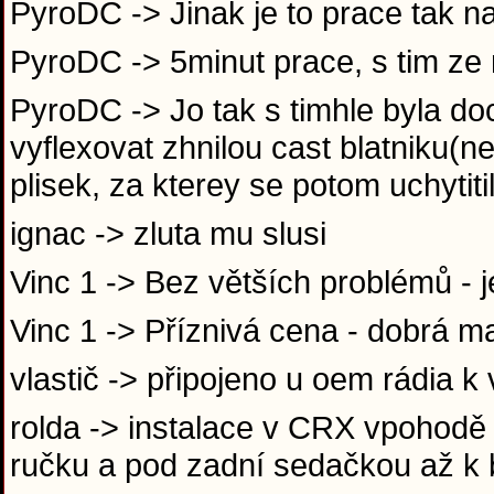
PyroDC -> Jinak je to prace tak na
PyroDC -> 5minut prace, s tim z
PyroDC -> Jo tak s timhle byla do
vyflexovat zhnilou cast blatniku(
plisek, za kterey se potom uchytit
ignac -> zluta mu slusi
Vinc 1 -> Bez větších problémů -
Vinc 1 -> Příznivá cena - dobrá m
vlastič -> připojeno u oem rádia 
rolda -> instalace v CRX vpohodě 
ručku a pod zadní sedačkou až k 