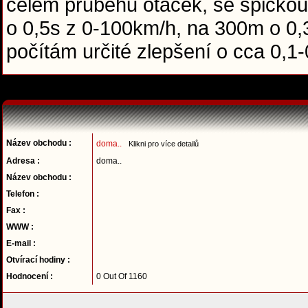
celém průběhu otáček, se špičkou
o 0,5s z 0-100km/h, na 300m o 0,3
počítám určité zlepšení o cca 0,
Název obchodu :
doma..
Klikni pro více detailů
Adresa :
doma..
Název obchodu :
Telefon :
Fax :
WWW :
E-mail :
Otvírací hodiny :
Hodnocení :
0 Out Of 1160