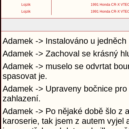
Lojzik
1991 Honda CR-X VTE
Lojzik
1991 Honda CR-X VTE
Adamek -> Instalováno u jedněch 
Adamek -> Zachoval se krásný hl
Adamek -> muselo se odvrtat boura
spasovat je.
Adamek -> Upraveny bočnice pro se
zahlazení.
Adamek -> Po nějaké době šlo z au
karoserie, tak jsem z autem vyjel 