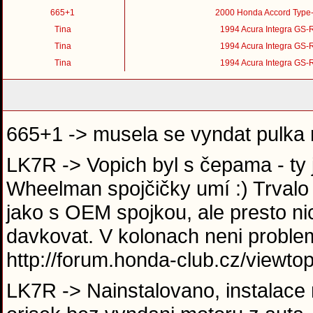
665+1
2000 Honda Accord Type
Tina
1994 Acura Integra GS-
Tina
1994 Acura Integra GS-
Tina
1994 Acura Integra GS-
665+1 -> musela se vyndat pulka 
LK7R -> Vopich byl s čepama - ty 
Wheelman spojčičky umí :) Trvalo
jako s OEM spojkou, ale presto nic
davkovat. V kolonach neni proble
http://forum.honda-club.cz/view
LK7R -> Nainstalovano, instalace 