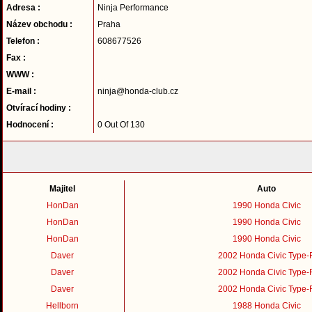
Adresa :
Ninja Performance
Název obchodu :
Praha
Telefon :
608677526
Fax :
WWW :
E-mail :
ninja@honda-club.cz
Otvírací hodiny :
Hodnocení :
0 Out Of 130
Majitel
Auto
HonDan
1990 Honda Civic
HonDan
1990 Honda Civic
HonDan
1990 Honda Civic
Daver
2002 Honda Civic Type-
Daver
2002 Honda Civic Type-
Daver
2002 Honda Civic Type-
Hellborn
1988 Honda Civic