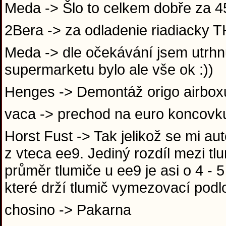
Meda -> Šlo to celkem dobře za 
2Bera -> za odladenie riadiack
Meda -> dle očekávání jsem utrhnu
supermarketu bylo ale vše ok :))
Henges -> Demontáž origo airboxu
vaca -> prechod na euro koncov
Horst Fust -> Tak jelikož se mi au
z vteca ee9. Jediný rozdíl mezi t
průměr tlumiče u ee9 je asi o 4 -
které drží tlumič vymezovací pod
chosino -> Pakarna