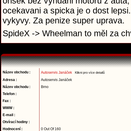
orisek bez vyndani motoru z auta,
ocekavani a spicka je o dost leps
vykyvy. Za penize super uprava.
SpideX -> Wheelman to měl za chv
Název obchodu :
Autoservis Janáček
Klikni pro více detailů
Adresa :
Autoservis Janáček
Název obchodu :
Brno
Telefon :
Fax :
WWW :
E-mail :
Otvírací hodiny :
Hodnocení :
0 Out Of 160