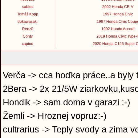
sablos
2002 Honda CR-V
Tomáš Kopp
1997 Honda Civic
65kawasaki
1997 Honda Civic Coup
Renz0
1992 Honda Accord
Conty
2019 Honda Civic Type-
capino
2020 Honda C125 Super 
Verča -> cca hoďka práce..a byly 
2Bera -> 2x 21/5W ziarkovku,kuso
Hondik -> sam doma v garazi :-)
Žemli -> Hroznej vopruz:-)
cultrarius -> Teply svody a zima v