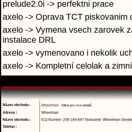
prelude2.0i -> perfektni prace
axelo -> Oprava TCT piskovanim 
axelo -> Vymena vsech zarovek za
instalace DRL
axelo -> vymenovano i nekolik uch
axelo -> Kompletní celolak a zimn
Název obchodu :
Wheelman
Klikni pro více detailů
Adresa :
Wheelman
Název obchodu :
ICQ Number: 259-184-647 Nickname: Wheelman Gender
Telefon :