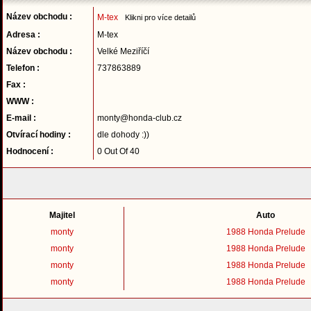
Název obchodu :
M-tex
Klikni pro více detailů
Adresa :
M-tex
Název obchodu :
Velké Meziříčí
Telefon :
737863889
Fax :
WWW :
E-mail :
monty@honda-club.cz
Otvírací hodiny :
dle dohody :))
Hodnocení :
0 Out Of 40
Majitel
Auto
monty
1988 Honda Prelude
monty
1988 Honda Prelude
monty
1988 Honda Prelude
monty
1988 Honda Prelude