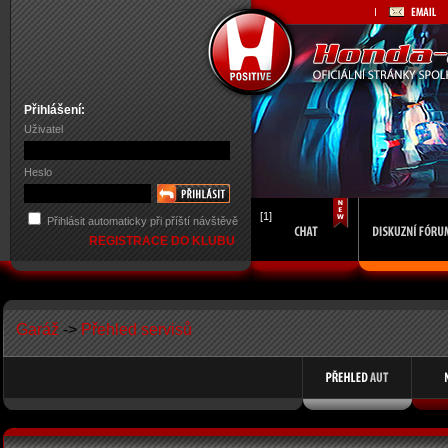
Přihlášení:
Uživatel
Heslo
[1]
Přihlásit automaticky při příští návštěvě
REGISTRACE DO KLUBU
Garáž
->
Přehled servisů