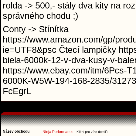
rolda -> 500,- stály dva kity na roz
správného chodu ;)
Conty -> Stínítka
https://www.amazon.com/gp/prod
ie=UTF8&psc Čtecí lampičky https
biela-6000k-12-v-dva-kusy-v-balen
https://www.ebay.com/itm/6Pcs-T
6000K-W5W-194-168-2835/3127
FcEgrL
Název obchodu :
Ninja Performance
Klikni pro více detailů