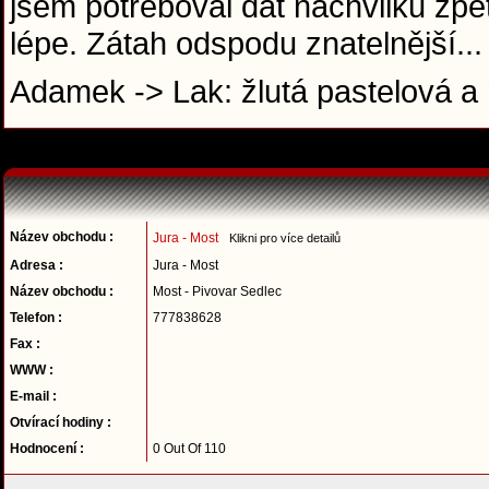
jsem potřeboval dat nachvilku zpět
lépe. Zátah odspodu znatelnější..
Adamek -> Lak: žlutá pastelová a
Název obchodu :
Jura - Most
Klikni pro více detailů
Adresa :
Jura - Most
Název obchodu :
Most - Pivovar Sedlec
Telefon :
777838628
Fax :
WWW :
E-mail :
Otvírací hodiny :
Hodnocení :
0 Out Of 110