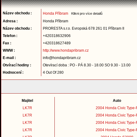
Název obchodu :
Honda Příbram
Klikni pro více detailů
Adresa :
Honda Příbram
Název obchodu :
PRORESTA s.r.o. Evropská 678 261 01 Příbram II
Telefon :
+420318632906
Fax :
+420318627489
WWW :
http://www.hondapribram.cz
E-mail :
info@hondapribram.cz
Otvírací hodiny :
Otevírací doba : PO - PÁ 8.30 - 18.00 SO 9.30 - 13.00
Hodnocení :
4 Out Of 280
Majitel
Auto
LK7R
2004 Honda Civic Type-
LK7R
2004 Honda Civic Type-
LK7R
2004 Honda Civic Type-
LK7R
2004 Honda Civic Type-