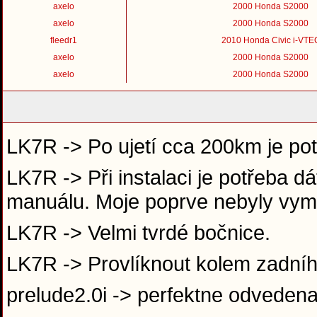
axelo
2000 Honda S2000
axelo
2000 Honda S2000
fleedr1
2010 Honda Civic i-VTE
axelo
2000 Honda S2000
axelo
2000 Honda S2000
LK7R -> Po ujetí cca 200km je po
LK7R -> Při instalaci je potřeba d
manuálu. Moje poprve nebyly vyme
LK7R -> Velmi tvrdé bočnice.
LK7R -> Provlíknout kolem zadní
prelude2.0i -> perfektne odveden