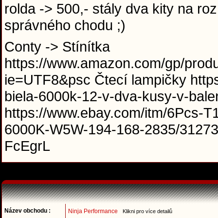
rolda -> 500,- stály dva kity na roz
správného chodu ;)
Conty -> Stínítka
https://www.amazon.com/gp/prod
ie=UTF8&psc Čtecí lampičky https
biela-6000k-12-v-dva-kusy-v-balen
https://www.ebay.com/itm/6Pcs-T
6000K-W5W-194-168-2835/3127
FcEgrL
Název obchodu :
Ninja Performance
Klikni pro více detailů