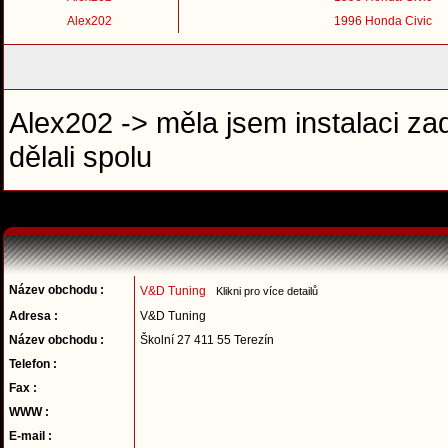
Alex202
1996 Honda Civic
Alex202 -> měla jsem instalaci zad
dělali spolu
Název obchodu :
V&D Tuning
Klikni pro více detailů
Adresa :
V&D Tuning
Název obchodu :
Školní 27 411 55 Terezín
Telefon :
Fax :
WWW :
E-mail :