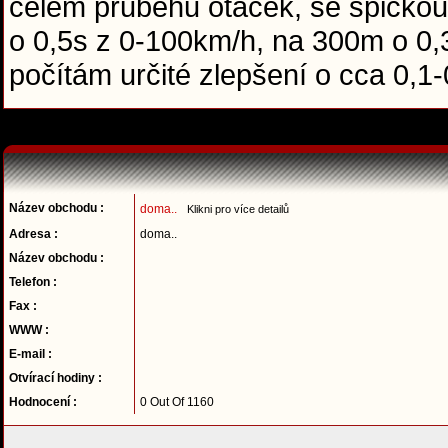
celém průběhu otáček, se špičkou
o 0,5s z 0-100km/h, na 300m o 0,3
počítám určité zlepšení o cca 0,
Název obchodu :
doma..
Klikni pro více detailů
Adresa :
doma..
Název obchodu :
Telefon :
Fax :
WWW :
E-mail :
Otvírací hodiny :
Hodnocení :
0 Out Of 1160