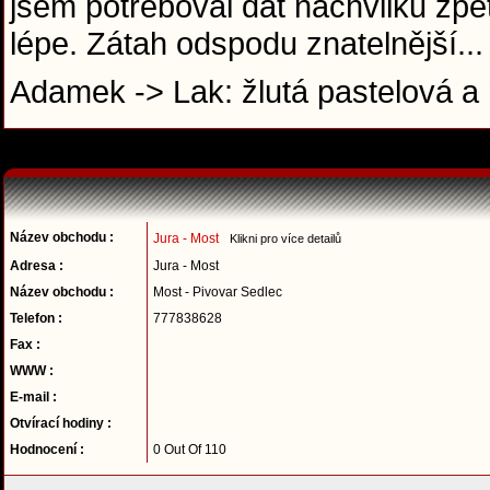
jsem potřeboval dat nachvilku zpět
lépe. Zátah odspodu znatelnější..
Adamek -> Lak: žlutá pastelová a
Název obchodu :
Jura - Most
Klikni pro více detailů
Adresa :
Jura - Most
Název obchodu :
Most - Pivovar Sedlec
Telefon :
777838628
Fax :
WWW :
E-mail :
Otvírací hodiny :
Hodnocení :
0 Out Of 110