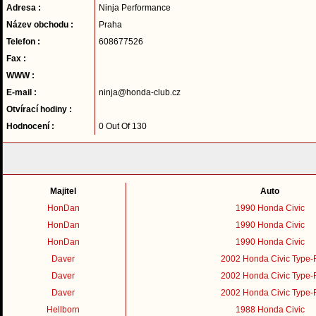
Adresa :
Ninja Performance
Název obchodu :
Praha
Telefon :
608677526
Fax :
WWW :
E-mail :
ninja@honda-club.cz
Otvírací hodiny :
Hodnocení :
0 Out Of 130
Majitel
Auto
HonDan
1990 Honda Civic
HonDan
1990 Honda Civic
HonDan
1990 Honda Civic
Daver
2002 Honda Civic Type-
Daver
2002 Honda Civic Type-
Daver
2002 Honda Civic Type-
Hellborn
1988 Honda Civic