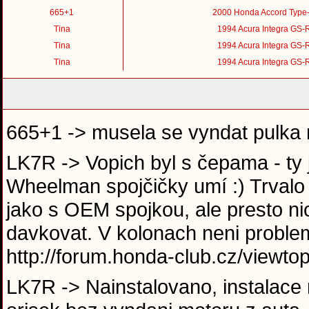
665+1
2000 Honda Accord Type
Tina
1994 Acura Integra GS-
Tina
1994 Acura Integra GS-
Tina
1994 Acura Integra GS-
665+1 -> musela se vyndat pulka 
LK7R -> Vopich byl s čepama - ty 
Wheelman spojčičky umí :) Trvalo
jako s OEM spojkou, ale presto nic
davkovat. V kolonach neni proble
http://forum.honda-club.cz/view
LK7R -> Nainstalovano, instalace 