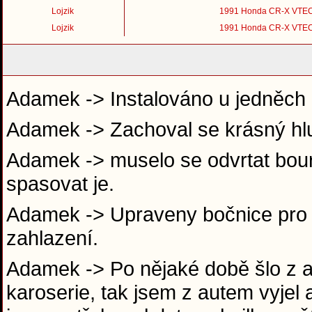
Lojzik
1991 Honda CR-X VTE
Lojzik
1991 Honda CR-X VTE
Adamek -> Instalováno u jedněch 
Adamek -> Zachoval se krásný hl
Adamek -> muselo se odvrtat boura
spasovat je.
Adamek -> Upraveny bočnice pro se
zahlazení.
Adamek -> Po nějaké době šlo z au
karoserie, tak jsem z autem vyjel 