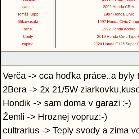
sablos
2002 Honda CR-V
Tomáš Kopp
1997 Honda Civic
65kawasaki
1997 Honda Civic Coup
Renz0
1992 Honda Accord
Conty
2019 Honda Civic Type-
capino
2020 Honda C125 Super 
Verča -> cca hoďka práce..a byly 
2Bera -> 2x 21/5W ziarkovku,kuso
Hondik -> sam doma v garazi :-)
Žemli -> Hroznej vopruz:-)
cultrarius -> Teply svody a zima v