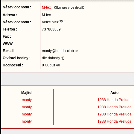
Název obchodu :
M-tex
Klikni pro více detailů
Adresa :
M-tex
Název obchodu :
Velké Meziříčí
Telefon :
737863889
Fax :
WWW :
E-mail :
monty@honda-club.cz
Otvírací hodiny :
dle dohody :))
Hodnocení :
0 Out Of 40
Majitel
Auto
monty
1988 Honda Prelude
monty
1988 Honda Prelude
monty
1988 Honda Prelude
monty
1988 Honda Prelude