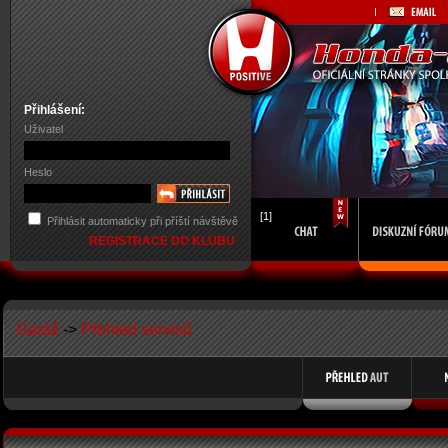
Přihlášení:
Uživatel
Heslo
[1]
Přihlásit automaticky při příští návštěvě
REGISTRACE DO KLUBU
Garáž
->
Přehled servisů