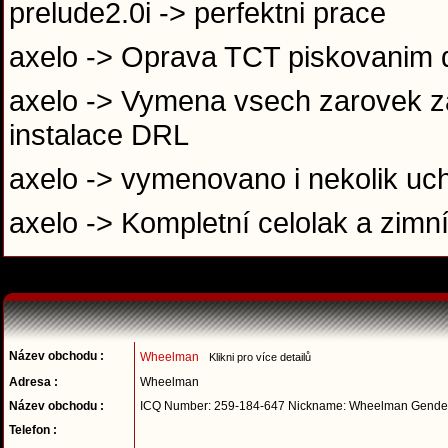
prelude2.0i -> perfektni prace
axelo -> Oprava TCT piskovanim 
axelo -> Vymena vsech zarovek za
instalace DRL
axelo -> vymenovano i nekolik uch
axelo -> Kompletní celolak a zimn
Název obchodu :
Wheelman
Klikni pro více detailů
Adresa :
Wheelman
Název obchodu :
ICQ Number: 259-184-647 Nickname: Wheelman Gender
Telefon :