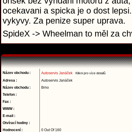
orisek bez vyndani motoru z auta,
ocekavani a spicka je o dost leps
vykyvy. Za penize super uprava.
SpideX -> Wheelman to měl za chv
Název obchodu :
Autoservis Janáček
Klikni pro více detailů
Adresa :
Autoservis Janáček
Název obchodu :
Brno
Telefon :
Fax :
WWW :
E-mail :
Otvírací hodiny :
Hodnocení :
0 Out Of 160