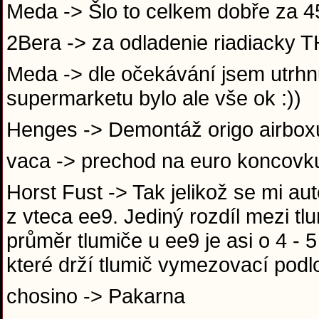
Meda -> Šlo to celkem dobře za 
2Bera -> za odladenie riadiack
Meda -> dle očekávání jsem utrhnu
supermarketu bylo ale vše ok :))
Henges -> Demontáž origo airboxu
vaca -> prechod na euro koncov
Horst Fust -> Tak jelikož se mi au
z vteca ee9. Jediný rozdíl mezi t
průměr tlumiče u ee9 je asi o 4 -
které drží tlumič vymezovací pod
chosino -> Pakarna