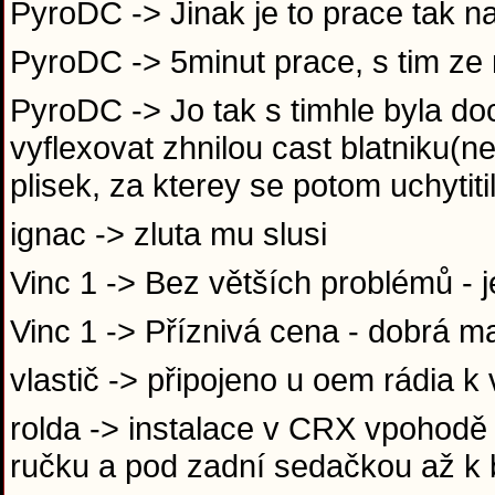
PyroDC -> Jinak je to prace tak na
PyroDC -> 5minut prace, s tim z
PyroDC -> Jo tak s timhle byla do
vyflexovat zhnilou cast blatniku(
plisek, za kterey se potom uchytit
ignac -> zluta mu slusi
Vinc 1 -> Bez větších problémů -
Vinc 1 -> Příznivá cena - dobrá m
vlastič -> připojeno u oem rádia 
rolda -> instalace v CRX vpohodě 
ručku a pod zadní sedačkou až k 