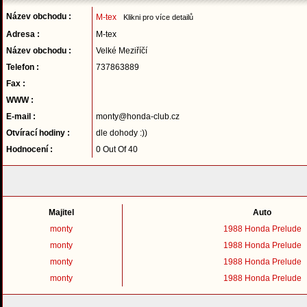
Název obchodu :
M-tex
Klikni pro více detailů
Adresa :
M-tex
Název obchodu :
Velké Meziříčí
Telefon :
737863889
Fax :
WWW :
E-mail :
monty@honda-club.cz
Otvírací hodiny :
dle dohody :))
Hodnocení :
0 Out Of 40
Majitel
Auto
monty
1988 Honda Prelude
monty
1988 Honda Prelude
monty
1988 Honda Prelude
monty
1988 Honda Prelude