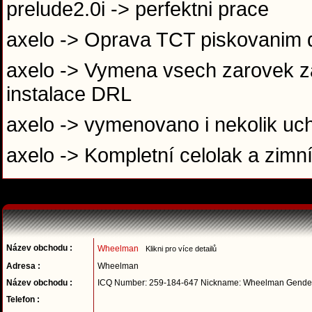
prelude2.0i -> perfektni prace
axelo -> Oprava TCT piskovanim 
axelo -> Vymena vsech zarovek za
instalace DRL
axelo -> vymenovano i nekolik uch
axelo -> Kompletní celolak a zimn
Název obchodu :
Wheelman
Klikni pro více detailů
Adresa :
Wheelman
Název obchodu :
ICQ Number: 259-184-647 Nickname: Wheelman Gender
Telefon :