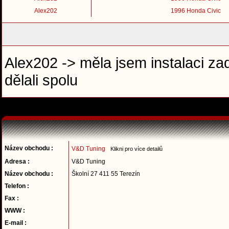
Alex202
1996 Honda Civic
Alex202 -> měla jsem instalaci zad
dělali spolu
Název obchodu :
V&D Tuning
Klikni pro více detailů
Adresa :
V&D Tuning
Název obchodu :
Školní 27 411 55 Terezín
Telefon :
Fax :
WWW :
E-mail :