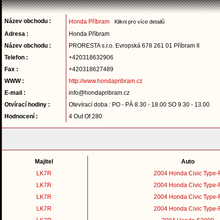
Název obchodu :
Honda Příbram
Klikni pro více detailů
Adresa :
Honda Příbram
Název obchodu :
PRORESTA s.r.o. Evropská 678 261 01 Příbram II
Telefon :
+420318632906
Fax :
+420318627489
WWW :
http://www.hondapribram.cz
E-mail :
info@hondapribram.cz
Otvírací hodiny :
Otevírací doba : PO - PÁ 8.30 - 18.00 SO 9.30 - 13.00
Hodnocení :
4 Out Of 280
Majitel
Auto
LK7R
2004 Honda Civic Type-
LK7R
2004 Honda Civic Type-
LK7R
2004 Honda Civic Type-
LK7R
2004 Honda Civic Type-