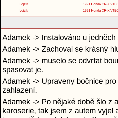
Lojzik
1991 Honda CR-X VTE
Lojzik
1991 Honda CR-X VTE
Adamek -> Instalováno u jedněch 
Adamek -> Zachoval se krásný hl
Adamek -> muselo se odvrtat boura
spasovat je.
Adamek -> Upraveny bočnice pro se
zahlazení.
Adamek -> Po nějaké době šlo z au
karoserie, tak jsem z autem vyjel 