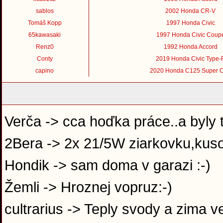
sablos
2002 Honda CR-V
Tomáš Kopp
1997 Honda Civic
65kawasaki
1997 Honda Civic Coup
Renz0
1992 Honda Accord
Conty
2019 Honda Civic Type-
capino
2020 Honda C125 Super 
Verča -> cca hoďka práce..a byly 
2Bera -> 2x 21/5W ziarkovku,kuso
Hondik -> sam doma v garazi :-)
Žemli -> Hroznej vopruz:-)
cultrarius -> Teply svody a zima v