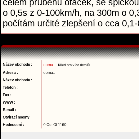
celém průběhu otáček, se špičkou
o 0,5s z 0-100km/h, na 300m o 0,3
počítám určité zlepšení o cca 0,
Název obchodu :
doma..
Klikni pro více detailů
Adresa :
doma..
Název obchodu :
Telefon :
Fax :
WWW :
E-mail :
Otvírací hodiny :
Hodnocení :
0 Out Of 1160