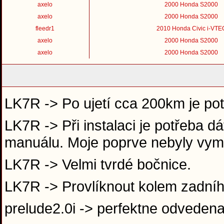
axelo
2000 Honda S2000
axelo
2000 Honda S2000
fleedr1
2010 Honda Civic i-VTE
axelo
2000 Honda S2000
axelo
2000 Honda S2000
LK7R -> Po ujetí cca 200km je po
LK7R -> Při instalaci je potřeba d
manuálu. Moje poprve nebyly vyme
LK7R -> Velmi tvrdé bočnice.
LK7R -> Provlíknout kolem zadní
prelude2.0i -> perfektne odveden