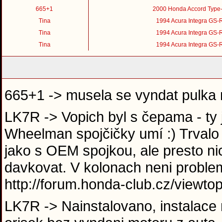
665+1
2000 Honda Accord Type
Tina
1994 Acura Integra GS-
Tina
1994 Acura Integra GS-
Tina
1994 Acura Integra GS-
665+1 -> musela se vyndat pulka 
LK7R -> Vopich byl s čepama - ty 
Wheelman spojčičky umí :) Trvalo
jako s OEM spojkou, ale presto nic
davkovat. V kolonach neni proble
http://forum.honda-club.cz/view
LK7R -> Nainstalovano, instalace 