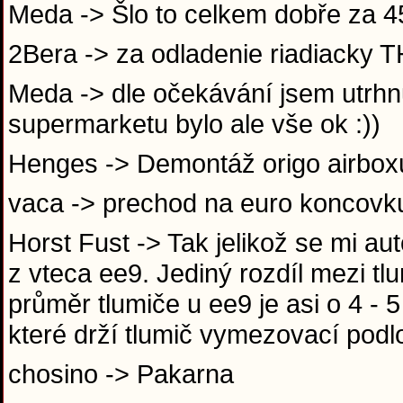
Meda -> Šlo to celkem dobře za 
2Bera -> za odladenie riadiack
Meda -> dle očekávání jsem utrhnu
supermarketu bylo ale vše ok :))
Henges -> Demontáž origo airboxu
vaca -> prechod na euro koncov
Horst Fust -> Tak jelikož se mi au
z vteca ee9. Jediný rozdíl mezi t
průměr tlumiče u ee9 je asi o 4 -
které drží tlumič vymezovací pod
chosino -> Pakarna