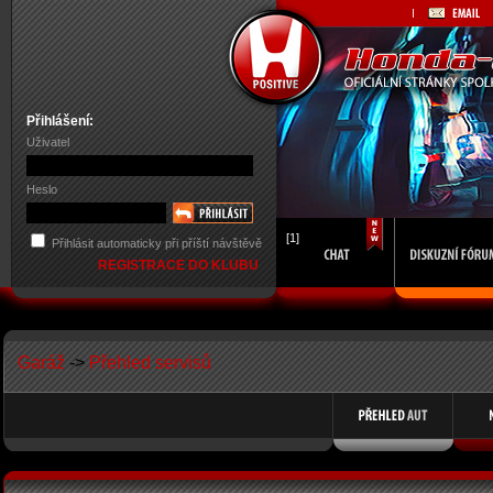
Přihlášení:
Uživatel
Heslo
[1]
Přihlásit automaticky při příští návštěvě
REGISTRACE DO KLUBU
Garáž
->
Přehled servisů