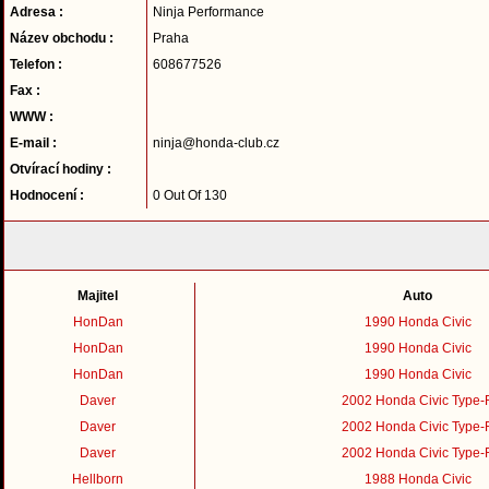
Adresa :
Ninja Performance
Název obchodu :
Praha
Telefon :
608677526
Fax :
WWW :
E-mail :
ninja@honda-club.cz
Otvírací hodiny :
Hodnocení :
0 Out Of 130
Majitel
Auto
HonDan
1990 Honda Civic
HonDan
1990 Honda Civic
HonDan
1990 Honda Civic
Daver
2002 Honda Civic Type-
Daver
2002 Honda Civic Type-
Daver
2002 Honda Civic Type-
Hellborn
1988 Honda Civic