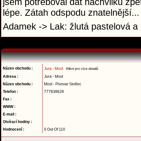
jsem potřeboval dat nachvilku zpět
lépe. Zátah odspodu znatelnější..
Adamek -> Lak: žlutá pastelová a
Název obchodu :
Jura - Most
Klikni pro více detailů
Adresa :
Jura - Most
Název obchodu :
Most - Pivovar Sedlec
Telefon :
777838628
Fax :
WWW :
E-mail :
Otvírací hodiny :
Hodnocení :
0 Out Of 110