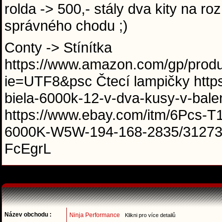
rolda -> 500,- stály dva kity na roz
správného chodu ;)
Conty -> Stínítka
https://www.amazon.com/gp/prod
ie=UTF8&psc Čtecí lampičky https
biela-6000k-12-v-dva-kusy-v-balen
https://www.ebay.com/itm/6Pcs-T
6000K-W5W-194-168-2835/3127
FcEgrL
Název obchodu :
Ninja Performance
Klikni pro více detailů