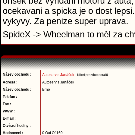
orisek bez vyndani motoru z auta,
ocekavani a spicka je o dost leps
vykyvy. Za penize super uprava.
SpideX -> Wheelman to měl za chv
Název obchodu :
Autoservis Janáček
Klikni pro více detailů
Adresa :
Autoservis Janáček
Název obchodu :
Brno
Telefon :
Fax :
WWW :
E-mail :
Otvírací hodiny :
Hodnocení :
0 Out Of 160