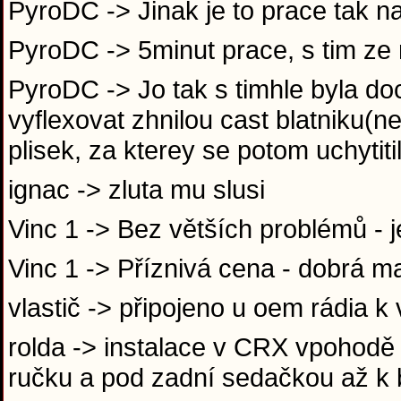
PyroDC -> Jinak je to prace tak na
PyroDC -> 5minut prace, s tim z
PyroDC -> Jo tak s timhle byla do
vyflexovat zhnilou cast blatniku(
plisek, za kterey se potom uchytit
ignac -> zluta mu slusi
Vinc 1 -> Bez větších problémů -
Vinc 1 -> Příznivá cena - dobrá m
vlastič -> připojeno u oem rádia 
rolda -> instalace v CRX vpohodě 
ručku a pod zadní sedačkou až k 