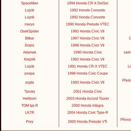
SpaceMan
1994 Honda CR-X DelSol
Lojzik
1992 Honda Concerto
Lojzik
1992 Honda Concerto
maryo
1990 Honda Prelude VTEC
OsekSpider
1992 Honda Civic Vti
Bitkar
1997 Honda Civic Vti
C
Dopis
1998 Honda Civic Vti
Adamek
1990 Honda Civic
zadn
Klejzlik
1992 Honda Civic Vti
Lojzik
1991 Honda CR-X VTEC
L
pospa
1998 Honda Civic Coupe
Předn
sopta
1993 Honda Civic Vti
Tproky
2001 Honda Civic
Hellborn
2003 Honda Accord Tourer
TOM typ R
2000 Honda Integra
LK7R
2004 Honda Civic Type-R
Převo
Prey
2000 Honda Prelude VTi