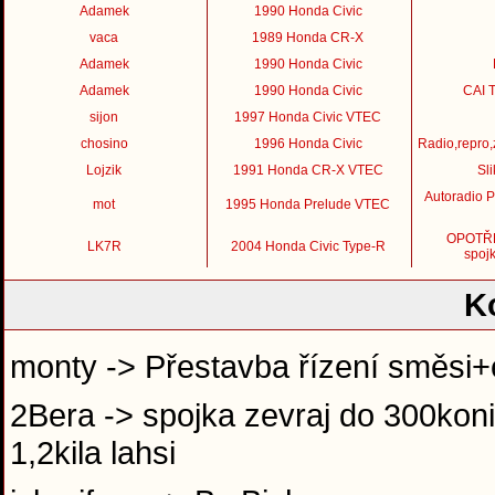
Adamek
1990 Honda Civic
vaca
1989 Honda CR-X
Adamek
1990 Honda Civic
Adamek
1990 Honda Civic
CAI T
sijon
1997 Honda Civic VTEC
chosino
1996 Honda Civic
Radio,repro,
Lojzik
1991 Honda CR-X VTEC
Sl
Autoradio 
mot
1995 Honda Prelude VTEC
OPOTŘE
LK7R
2004 Honda Civic Type-R
spojk
K
monty -> Přestavba řízení směsi+
2Bera -> spojka zevraj do 300koni 
1,2kila lahsi