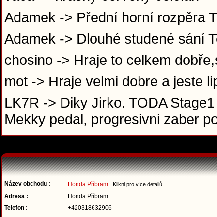
Adamek -> Přední horní rozpěra T
Adamek -> Dlouhé studené sání 
chosino -> Hraje to celkem dobře,s
mot -> Hraje velmi dobre a jeste l
LK7R -> Diky Jirko. TODA Stage1 
Mekky pedal, progresivni zaber p
Název obchodu :
Honda Příbram
Klikni pro více detailů
Adresa :
Honda Příbram
Telefon :
+420318632906