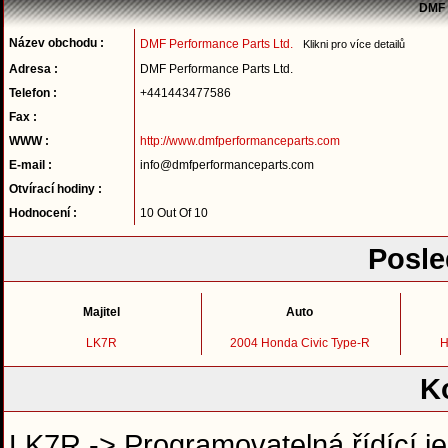
DMF 
Název obchodu :
DMF Performance Parts Ltd.
Klikni pro více detailů
Adresa :
DMF Performance Parts Ltd.
Telefon :
+441443477586
Fax :
WWW :
http://www.dmfperformanceparts.com
E-mail :
info@dmfperformanceparts.com
Otvírací hodiny :
Hodnocení :
10 Out Of 10
Posle
Majitel
Auto
LK7R
2004 Honda Civic Type-R
H
K
LK7R -> Programovatelná řídící je