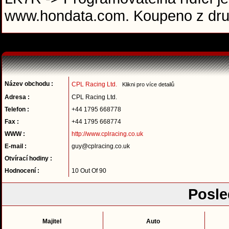
www.hondata.com. Koupeno z dru
Název obchodu :
CPL Racing Ltd.
Klikni pro více detailů
Adresa :
CPL Racing Ltd.
Telefon :
+44 1795 668778
Fax :
+44 1795 668774
WWW :
http://www.cplracing.co.uk
E-mail :
guy@cplracing.co.uk
Otvírací hodiny :
Hodnocení :
10 Out Of 90
Posle
Majitel
Auto