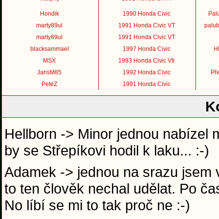
Hondik
1990 Honda Civic
Pal
marty89ul
1991 Honda Civic VT
palub
marty89ul
1991 Honda Civic VT
blacksammael
1997 Honda Civic
Hl
MSX
1993 Honda Civic Vti
JarisM85
1992 Honda Civic
Př
PeteZ
1991 Honda Civic
K
Hellborn -> Minor jednou nabízel 
by se Střepíkovi hodil k laku... :-)
Adamek -> jednou na srazu jsem v 
to ten člověk nechal udělat. Po ča
No líbí se mi to tak proč ne :-)