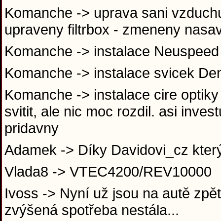
Komanche -> uprava sani vzduchu -
upraveny filtrbox - zmeneny nasa
Komanche -> instalace Neuspeed
Komanche -> instalace svicek De
Komanche -> instalace cire optiky 
svitit, ale nic moc rozdil. asi in
pridavny
Adamek -> Díky Davidovi_cz který
Vlada8 -> VTEC4200/REV10000
Ivoss -> Nyní už jsou na autě zpět
zvýšená spotřeba nestála...