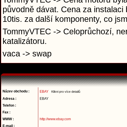
původně dávat. Cena za instalaci b
10tis. za další komponenty, co js
TommyVTEC -> Celoprůchozí, nere
katalizátoru.
vaca -> swap
Název obchodu :
EBAY
Klikni pro více detailů
Adresa :
EBAY
Telefon :
Fax :
WWW :
http://www.ebay.com
E-mail :