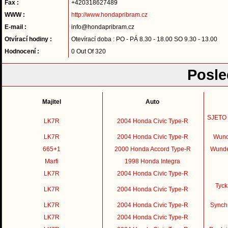
Fax :
+420318627489
WWW :
http://www.hondapribram.cz
E-mail :
info@hondapribram.cz
Otvírací hodiny :
Otevírací doba : PO - PÁ 8.30 - 18.00 SO 9.30 - 13.00
Hodnocení :
0 Out Of 320
Posle
Majitel
Auto
SJETO -
LK7R
2004 Honda Civic Type-R
LK7R
2004 Honda Civic Type-R
Wund
665+1
2000 Honda Accord Type-R
Wunde
Marfi
1998 Honda Integra
LK7R
2004 Honda Civic Type-R
Tyck
LK7R
2004 Honda Civic Type-R
LK7R
2004 Honda Civic Type-R
Synch
LK7R
2004 Honda Civic Type-R