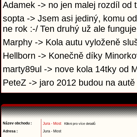
Adamek -> no jen malej rozdíl od t
sopta -> Jsem asi jediný, komu o
ne rok :-/ Ten druhý už ale funguj
Marphy -> Kola autu vyloženě sluší
Hellborn -> Konečně díky Minorko
marty89ul -> nove kola 14tky od
PeteZ -> jaro 2012 budou na autě 
Název obchodu :
Jura - Most
Klikni pro více detailů
Adresa :
Jura - Most