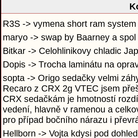
K
R3S -> vymena short ram syste
maryo -> swap by Baarney a spol
Bitkar -> Celohlinikovy chladic Ja
Dopis -> Trocha laminátu na opra
sopta -> Origo sedačky velmi záh
Recaro z CRX 2g VTEC jsem přeše
CRX sedačkám je hmotností rozdíl 
vedení, hlavně v ramenou a celko
pro případ bočního nárazu i převr
Hellborn -> Vojta kdysi pod dohle