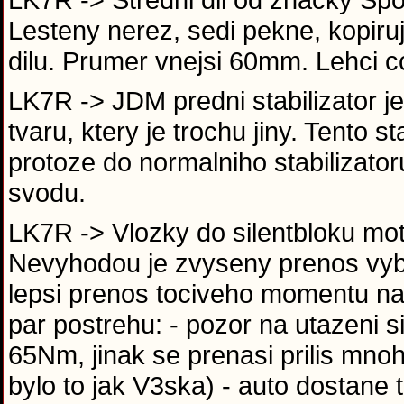
Lesteny nerez, sedi pekne, kopir
dilu. Prumer vnejsi 60mm. Lehci c
LK7R -> JDM predni stabilizator je
tvaru, ktery je trochu jiny. Tento st
protoze do normalniho stabilizator
svodu.
LK7R -> Vlozky do silentbloku mo
Nevyhodou je zvyseny prenos vybr
lepsi prenos tociveho momentu na 
par postrehu: - pozor na utazeni 
65Nm, jinak se prenasi prilis mnoh
bylo to jak V3ska) - auto dostane t