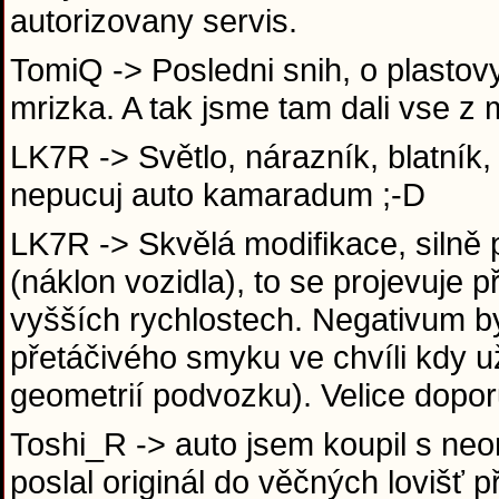
autorizovany servis.
TomiQ -> Posledni snih, o plastovy
mrizka. A tak jsme tam dali vse z 
LK7R -> Světlo, nárazník, blatník, 
nepucuj auto kamaradum ;-D
LK7R -> Skvělá modifikace, silně 
(náklon vozidla), to se projevuje
vyšších rychlostech. Negativum by
přetáčivého smyku ve chvíli kdy 
geometrií podvozku). Velice dopor
Toshi_R -> auto jsem koupil s neo
poslal originál do věčných lovišť 