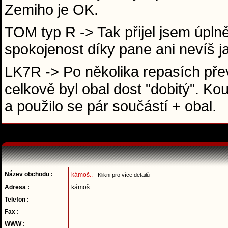
Zemiho je OK.
TOM typ R -> Tak přijel jsem úplně 
spokojenost díky pane ani nevíš j
LK7R -> Po několika repasích pře
celkově byl obal dost "dobitý". K
a použilo se pár součástí + obal.
Název obchodu :
kámoš..
Klikni pro více detailů
Adresa :
kámoš..
Telefon :
Fax :
WWW :