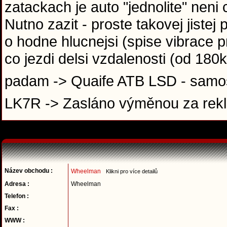
zatackach je auto "jednolite" neni
Nutno zazit - proste takovej jistej 
o hodne hlucnejsi (spise vibrace p
co jezdi delsi vzdalenosti (od 180
padam -> Quaife ATB LSD - samos
LK7R -> Zasláno výměnou za rek
Název obchodu :
Wheelman
Klikni pro více detailů
Adresa :
Wheelman
Telefon :
Fax :
WWW :