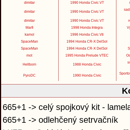
dimitar
1990 Honda Civic VT
sad
dimitar
1990 Honda Civic VT
dimitar
1990 Honda Civic VT
r
Marfi
1998 Honda Integra
Vý
kamol
1996 Honda Civic Vti
SpaceMan
1994 Honda CR-X DelSol
SpaceMan
1994 Honda CR-X DelSol
S
mot
1995 Honda Prelude VTEC
Od
s
Hellborn
1988 Honda Civic
Sporto
PyroDC
1990 Honda Civic
K
665+1 -> celý spojkový kit - lamela,
665+1 -> odlehčený setrvačník