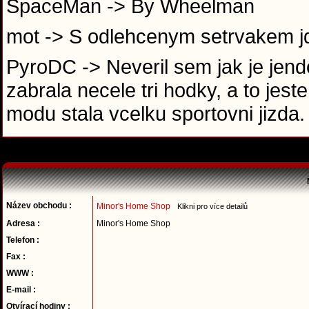
SpaceMan -> By Wheelman
mot -> S odlehcenym setrvakem jd
PyroDC -> Neveril sem jak je jen
zabrala necele tri hodky, a to je
modu stala vcelku sportovni jizda
Název obchodu :
Minor's Home Shop
Klikni pro více detailů
Adresa :
Minor's Home Shop
Telefon :
Fax :
WWW :
E-mail :
Otvírací hodiny :