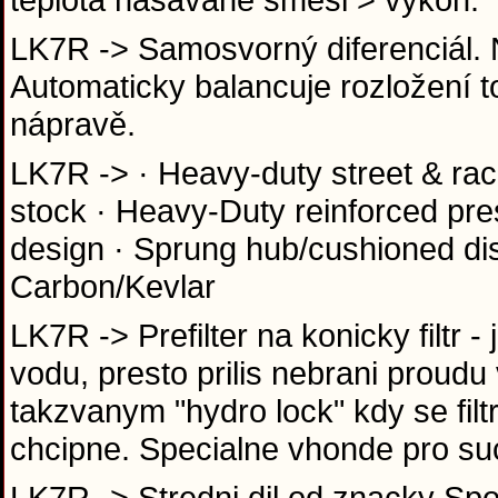
LK7R -> Samosvorný diferenciál.
Automaticky balancuje rozložení
nápravě.
LK7R -> · Heavy-duty street & ra
stock · Heavy-Duty reinforced pre
design · Sprung hub/cushioned di
Carbon/Kevlar
LK7R -> Prefilter na konicky filtr 
vodu, presto prilis nebrani proud
takzvanym "hydro lock" kdy se filt
chcipne. Specialne vhonde pro suc
LK7R -> Stredni dil od znacky Spo