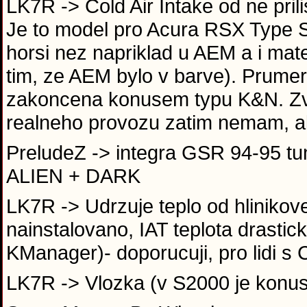
LK7R -> Cold Air Intake od ne pri
Je to model pro Acura RSX Type S
horsi nez napriklad u AEM a i mat
tim, ze AEM bylo v barve). Prumer
zakoncena konusem typu K&N. Zvu
realneho provozu zatim nemam, ale
PreludeZ -> integra GSR 94-95 t
ALIEN + DARK
LK7R -> Udrzuje teplo od hlinikove
nainstalovano, IAT teplota drastic
KManager)- doporucuji, pro lidi s
LK7R -> Vlozka (v S2000 je konus