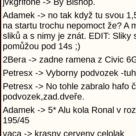
jvkgrifone -> By Bishop.
Adamek -> no tak když tu svou 1,5
na startu trochu nepomoct že? A m
sliků a s nimy je znát. EDIT: Slik
pomůžou pod 14s ;)
2Bera -> zadne ramena z Civic 
Petresx -> Vyborny podvozek -tuh
Petresx -> No tohle zabralo hafo 
podvozek,zad.dveře.
Adamek -> 5* Alu kola Ronal v ro
195/45
vaca -> krasny cerveny celolak