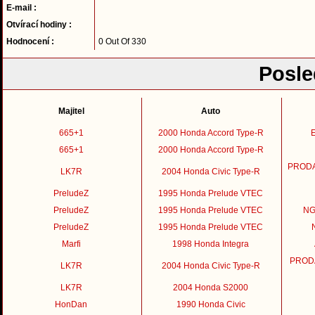
E-mail :
Otvírací hodiny :
Hodnocení :
0 Out Of 330
Posle
Majitel
Auto
665+1
2000 Honda Accord Type-R
E
665+1
2000 Honda Accord Type-R
PRODAN
LK7R
2004 Honda Civic Type-R
PreludeZ
1995 Honda Prelude VTEC
PreludeZ
1995 Honda Prelude VTEC
NGK
PreludeZ
1995 Honda Prelude VTEC
Marfi
1998 Honda Integra
PRODA
LK7R
2004 Honda Civic Type-R
LK7R
2004 Honda S2000
HonDan
1990 Honda Civic