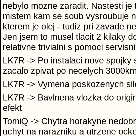
nebylo mozne zaradit. Nastesti je
mistem kam se soub vysroubuje ne
kterem je olej - tudiz pri zavade
Jen jsem to musel tlacit 2 kilaky d
relativne trivialni s pomoci servi
LK7R -> Po instalaci nove spojky s
zacalo zpivat po necelych 3000km
LK7R -> Vymena poskozenych sil
LK7R -> Bavlnena vlozka do original
efekt
TomiQ -> Chytra horakyne nedobrzd
uchyt na narazniku a utrzene ocko,