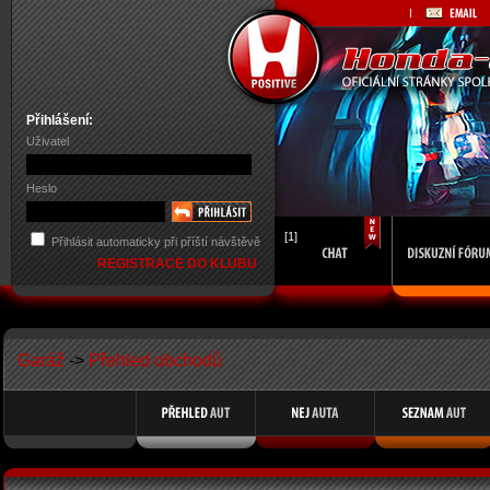
Přihlášení:
Uživatel
Heslo
[1]
Přihlásit automaticky při příští návštěvě
REGISTRACE DO KLUBU
Garáž
->
Přehled obchodů