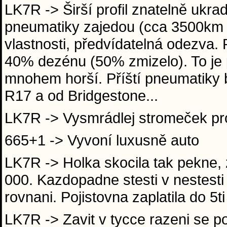
LK7R -> Širší profil znatelně ukra
pneumatiky zajedou (cca 3500km 
vlastnosti, předvídatelná odezva.
40% dezénu (50% zmizelo). To je
mnohem horší. Příští pneumatiky
R17 a od Bridgestone...
LK7R -> Vysmrádlej stromeček pro
665+1 -> Vyvoní luxusně auto
LK7R -> Holka skocila tak pekne, 
000. Kazdopadne stesti v nestesti 
rovnani. Pojistovna zaplatila do 5
LK7R -> Zavit v tycce razeni se po