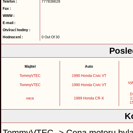
Telefon :
777838628
Fax :
WWW :
E-mail :
Otvírací hodiny :
Hodnocení :
0 Out Of 30
Posle
Majitel
Auto
TommyVTEC
1990 Honda Civic VT
Výf
TommyVTEC
1990 Honda Civic VT
D
vaca
1989 Honda CR-X
1
1
K
TommyVTEC -> Cena motoru byla 3