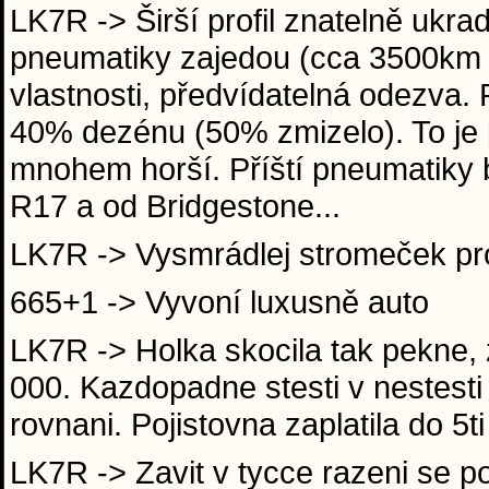
LK7R -> Širší profil znatelně ukra
pneumatiky zajedou (cca 3500km 
vlastnosti, předvídatelná odezva.
40% dezénu (50% zmizelo). To je
mnohem horší. Příští pneumatiky
R17 a od Bridgestone...
LK7R -> Vysmrádlej stromeček pro
665+1 -> Vyvoní luxusně auto
LK7R -> Holka skocila tak pekne, 
000. Kazdopadne stesti v nestesti 
rovnani. Pojistovna zaplatila do 5
LK7R -> Zavit v tycce razeni se po