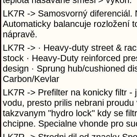
LK7R -> Samosvorný diferenciál.
Automaticky balancuje rozložení
nápravě.
LK7R -> · Heavy-duty street & ra
stock · Heavy-Duty reinforced pre
design · Sprung hub/cushioned di
Carbon/Kevlar
LK7R -> Prefilter na konicky filtr 
vodu, presto prilis nebrani proud
takzvanym "hydro lock" kdy se filt
chcipne. Specialne vhonde pro suc
LK7R -> Stredni dil od znacky Spo