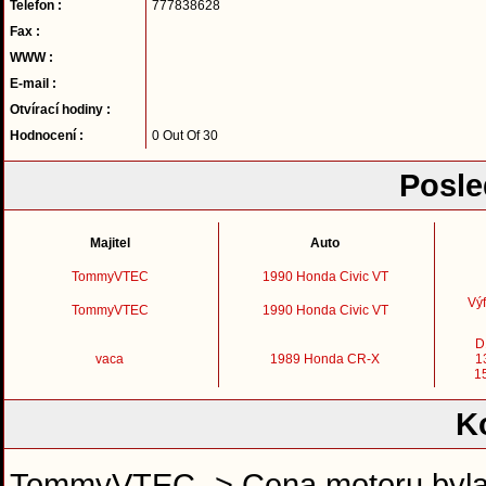
Telefon :
777838628
Fax :
WWW :
E-mail :
Otvírací hodiny :
Hodnocení :
0 Out Of 30
Posle
Majitel
Auto
TommyVTEC
1990 Honda Civic VT
Výf
TommyVTEC
1990 Honda Civic VT
D
vaca
1989 Honda CR-X
1
1
K
TommyVTEC -> Cena motoru byla 3