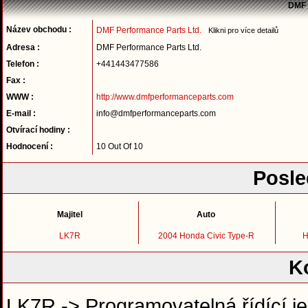
DMF 
Název obchodu :
DMF Performance Parts Ltd.
Klikni pro více detailů
Adresa :
DMF Performance Parts Ltd.
Telefon :
+441443477586
Fax :
WWW :
http://www.dmfperformanceparts.com
E-mail :
info@dmfperformanceparts.com
Otvírací hodiny :
Hodnocení :
10 Out Of 10
Posle
Majitel
Auto
LK7R
2004 Honda Civic Type-R
H
K
LK7R -> Programovatelná řídící je