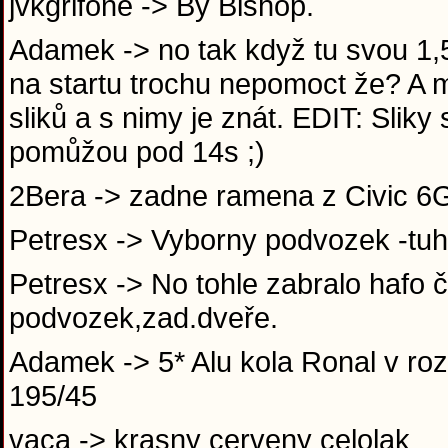
jvkgrifone -> By Bishop.
Adamek -> no tak když tu svou 1,5
na startu trochu nepomoct že? A m
sliků a s nimy je znát. EDIT: Slik
pomůžou pod 14s ;)
2Bera -> zadne ramena z Civic 
Petresx -> Vyborny podvozek -tuh
Petresx -> No tohle zabralo hafo 
podvozek,zad.dveře.
Adamek -> 5* Alu kola Ronal v ro
195/45
vaca -> krasny cerveny celolak