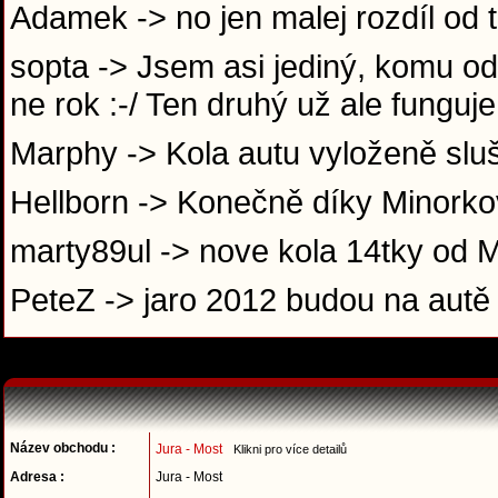
Adamek -> no jen malej rozdíl od t
sopta -> Jsem asi jediný, komu o
ne rok :-/ Ten druhý už ale funguj
Marphy -> Kola autu vyloženě sluší
Hellborn -> Konečně díky Minorko
marty89ul -> nove kola 14tky od
PeteZ -> jaro 2012 budou na autě 
Název obchodu :
Jura - Most
Klikni pro více detailů
Adresa :
Jura - Most