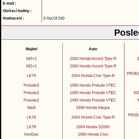
E-mail :
Otvírací hodiny :
Hodnocení :
0 Out Of 330
Posle
Majitel
Auto
665+1
2000 Honda Accord Type-R
E
665+1
2000 Honda Accord Type-R
PRODAN
LK7R
2004 Honda Civic Type-R
PreludeZ
1995 Honda Prelude VTEC
PreludeZ
1995 Honda Prelude VTEC
NGK
PreludeZ
1995 Honda Prelude VTEC
Marfi
1998 Honda Integra
PRODA
LK7R
2004 Honda Civic Type-R
LK7R
2004 Honda S2000
HonDan
1990 Honda Civic