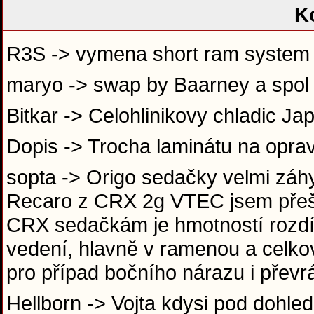
K
R3S -> vymena short ram syste
maryo -> swap by Baarney a spol
Bitkar -> Celohlinikovy chladic Ja
Dopis -> Trocha laminátu na opra
sopta -> Origo sedačky velmi záh
Recaro z CRX 2g VTEC jsem přeše
CRX sedačkám je hmotností rozdíl 
vedení, hlavně v ramenou a celko
pro případ bočního nárazu i převr
Hellborn -> Vojta kdysi pod dohle