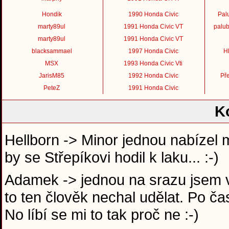
Hondik
1990 Honda Civic
Pal
marty89ul
1991 Honda Civic VT
palub
marty89ul
1991 Honda Civic VT
blacksammael
1997 Honda Civic
Hl
MSX
1993 Honda Civic Vti
JarisM85
1992 Honda Civic
Př
PeteZ
1991 Honda Civic
K
Hellborn -> Minor jednou nabízel 
by se Střepíkovi hodil k laku... :-)
Adamek -> jednou na srazu jsem v 
to ten člověk nechal udělat. Po ča
No líbí se mi to tak proč ne :-)