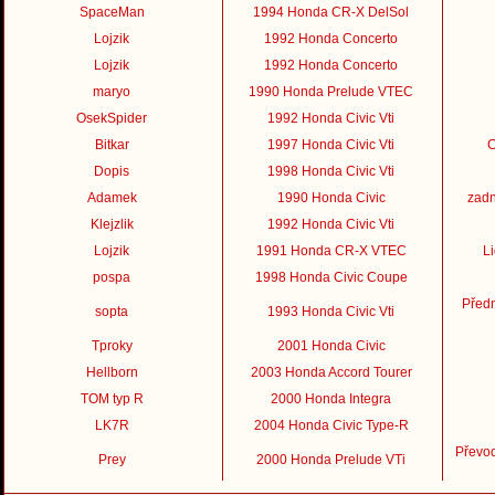
SpaceMan
1994 Honda CR-X DelSol
Lojzik
1992 Honda Concerto
Lojzik
1992 Honda Concerto
maryo
1990 Honda Prelude VTEC
OsekSpider
1992 Honda Civic Vti
Bitkar
1997 Honda Civic Vti
C
Dopis
1998 Honda Civic Vti
Adamek
1990 Honda Civic
zadn
Klejzlik
1992 Honda Civic Vti
Lojzik
1991 Honda CR-X VTEC
L
pospa
1998 Honda Civic Coupe
Předn
sopta
1993 Honda Civic Vti
Tproky
2001 Honda Civic
Hellborn
2003 Honda Accord Tourer
TOM typ R
2000 Honda Integra
LK7R
2004 Honda Civic Type-R
Převo
Prey
2000 Honda Prelude VTi