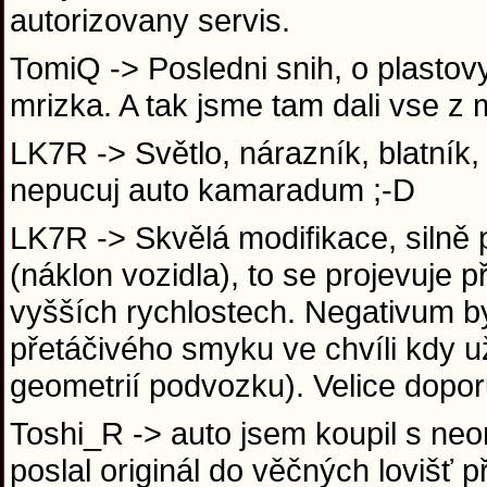
autorizovany servis.
TomiQ -> Posledni snih, o plastovy
mrizka. A tak jsme tam dali vse z 
LK7R -> Světlo, nárazník, blatník, 
nepucuj auto kamaradum ;-D
LK7R -> Skvělá modifikace, silně 
(náklon vozidla), to se projevuje
vyšších rychlostech. Negativum by
přetáčivého smyku ve chvíli kdy 
geometrií podvozku). Velice dopor
Toshi_R -> auto jsem koupil s neo
poslal originál do věčných lovišť 