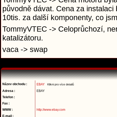
původně dávat. Cena za instalaci b
10tis. za další komponenty, co js
TommyVTEC -> Celoprůchozí, nere
katalizátoru.
vaca -> swap
Název obchodu :
EBAY
Klikni pro více detailů
Adresa :
EBAY
Telefon :
Fax :
WWW :
http://www.ebay.com
E-mail :