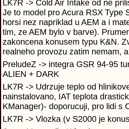
LK7R -> Cold Air Intake od ne pri
Je to model pro Acura RSX Type S
horsi nez napriklad u AEM a i mat
tim, ze AEM bylo v barve). Prumer
zakoncena konusem typu K&N. Zvu
realneho provozu zatim nemam, ale
PreludeZ -> integra GSR 94-95 t
ALIEN + DARK
LK7R -> Udrzuje teplo od hlinikove
nainstalovano, IAT teplota drastic
KManager)- doporucuji, pro lidi s
LK7R -> Vlozka (v S2000 je konus