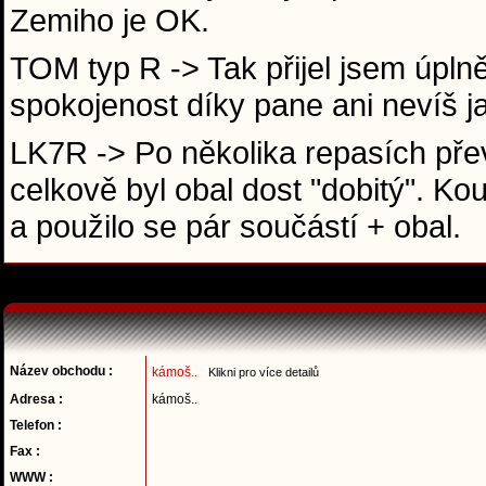
Zemiho je OK.
TOM typ R -> Tak přijel jsem úplně 
spokojenost díky pane ani nevíš j
LK7R -> Po několika repasích pře
celkově byl obal dost "dobitý". K
a použilo se pár součástí + obal.
Název obchodu :
kámoš..
Klikni pro více detailů
Adresa :
kámoš..
Telefon :
Fax :
WWW :