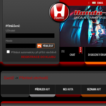
Přihlášení:
Uživatel
Heslo
[1]
Přihlásit automaticky při příští návštěvě
REGISTRACE DO KLUBU
Garáž
->
Přehled obchodů