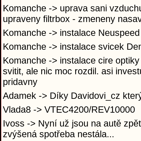
Komanche -> uprava sani vzduchu -
upraveny filtrbox - zmeneny nasa
Komanche -> instalace Neuspeed
Komanche -> instalace svicek De
Komanche -> instalace cire optiky 
svitit, ale nic moc rozdil. asi in
pridavny
Adamek -> Díky Davidovi_cz který
Vlada8 -> VTEC4200/REV10000
Ivoss -> Nyní už jsou na autě zpět
zvýšená spotřeba nestála...