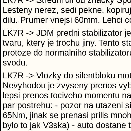
Lesteny nerez, sedi pekne, kopir
dilu. Prumer vnejsi 60mm. Lehci c
LK7R -> JDM predni stabilizator je
tvaru, ktery je trochu jiny. Tento st
protoze do normalniho stabilizator
svodu.
LK7R -> Vlozky do silentbloku mo
Nevyhodou je zvyseny prenos vybr
lepsi prenos tociveho momentu na 
par postrehu: - pozor na utazeni 
65Nm, jinak se prenasi prilis mnoh
bylo to jak V3ska) - auto dostane t