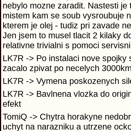
nebylo mozne zaradit. Nastesti je
mistem kam se soub vysroubuje ne
kterem je olej - tudiz pri zavade
Jen jsem to musel tlacit 2 kilaky d
relativne trivialni s pomoci servi
LK7R -> Po instalaci nove spojky s
zacalo zpivat po necelych 3000km
LK7R -> Vymena poskozenych sil
LK7R -> Bavlnena vlozka do original
efekt
TomiQ -> Chytra horakyne nedobrzd
uchyt na narazniku a utrzene ocko,