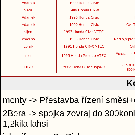
Adamek
1990 Honda Civic
vaca
1989 Honda CR-X
Adamek
1990 Honda Civic
Adamek
1990 Honda Civic
CAI T
sijon
1997 Honda Civic VTEC
chosino
1996 Honda Civic
Radio,repro,
Lojzik
1991 Honda CR-X VTEC
Sl
Autoradio 
mot
1995 Honda Prelude VTEC
OPOTŘE
LK7R
2004 Honda Civic Type-R
spojk
K
monty -> Přestavba řízení směsi+
2Bera -> spojka zevraj do 300koni 
1,2kila lahsi