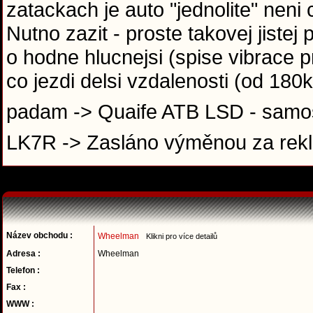
zatackach je auto "jednolite" neni
Nutno zazit - proste takovej jistej 
o hodne hlucnejsi (spise vibrace p
co jezdi delsi vzdalenosti (od 180
padam -> Quaife ATB LSD - samos
LK7R -> Zasláno výměnou za rek
Název obchodu :
Wheelman
Klikni pro více detailů
Adresa :
Wheelman
Telefon :
Fax :
WWW :