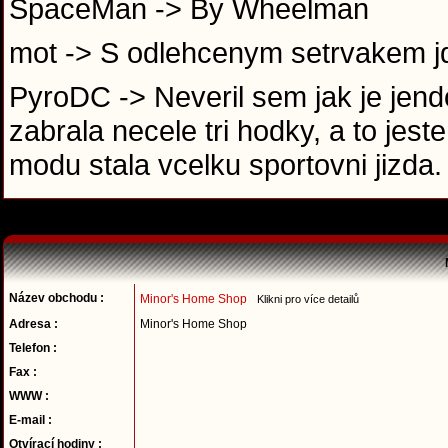
SpaceMan -> By Wheelman
mot -> S odlehcenym setrvakem jd
PyroDC -> Neveril sem jak je jen
zabrala necele tri hodky, a to je
modu stala vcelku sportovni jizda
Název obchodu :
Minor's Home Shop
Klikni pro více detailů
Adresa :
Minor's Home Shop
Telefon :
Fax :
WWW :
E-mail :
Otvírací hodiny :