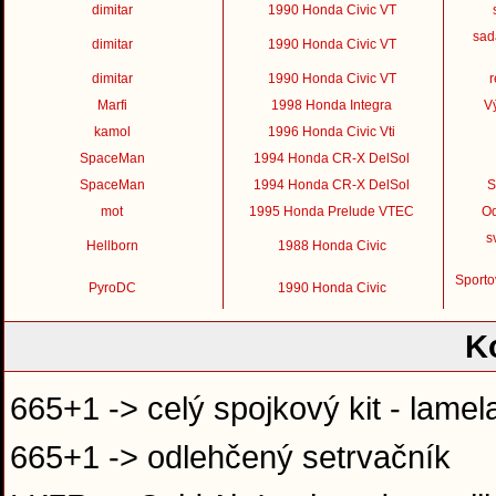
dimitar
1990 Honda Civic VT
sad
dimitar
1990 Honda Civic VT
dimitar
1990 Honda Civic VT
r
Marfi
1998 Honda Integra
Vý
kamol
1996 Honda Civic Vti
SpaceMan
1994 Honda CR-X DelSol
SpaceMan
1994 Honda CR-X DelSol
S
mot
1995 Honda Prelude VTEC
Od
s
Hellborn
1988 Honda Civic
Sporto
PyroDC
1990 Honda Civic
K
665+1 -> celý spojkový kit - lamela,
665+1 -> odlehčený setrvačník