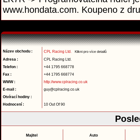
www.hondata.com. Koupeno z dru
Název obchodu :
CPL Racing Ltd.
Klikni pro více detailů
Adresa :
CPL Racing Ltd.
Telefon :
+44 1795 668778
Fax :
+44 1795 668774
WWW :
http://www.cplracing.co.uk
E-mail :
guy@cplracing.co.uk
Otvírací hodiny :
Hodnocení :
10 Out Of 90
Posle
Majitel
Auto