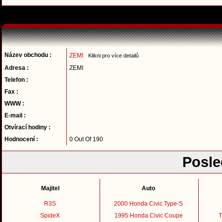
Název obchodu :
ZEMI
Klikni pro více detailů
Adresa :
ZEMI
Telefon :
Fax :
WWW :
E-mail :
Otvírací hodiny :
Hodnocení :
0 Out Of 190
Posle
Majitel
Auto
R3S
2000 Honda Civic Type-S
SpideX
1995 Honda Civic Coupe
T