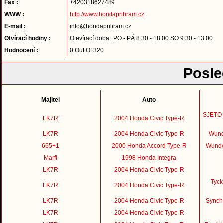
Fax :
+420318627489
WWW :
http://www.hondapribram.cz
E-mail :
info@hondapribram.cz
Otvírací hodiny :
Otevírací doba : PO - PÁ 8.30 - 18.00 SO 9.30 - 13.00
Hodnocení :
0 Out Of 320
Posle
Majitel
Auto
SJETO -
LK7R
2004 Honda Civic Type-R
LK7R
2004 Honda Civic Type-R
Wund
665+1
2000 Honda Accord Type-R
Wunde
Marfi
1998 Honda Integra
LK7R
2004 Honda Civic Type-R
Tyck
LK7R
2004 Honda Civic Type-R
LK7R
2004 Honda Civic Type-R
Synch
LK7R
2004 Honda Civic Type-R