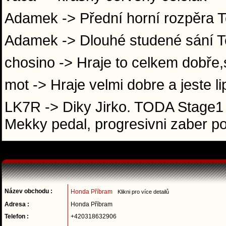
Adamek -> Přední horní rozpěra T
Adamek -> Dlouhé studené sání 
chosino -> Hraje to celkem dobře,s
mot -> Hraje velmi dobre a jeste l
LK7R -> Diky Jirko. TODA Stage1 
Mekky pedal, progresivni zaber p
Název obchodu :
Honda Příbram
Klikni pro více detailů
Adresa :
Honda Příbram
Telefon :
+420318632906