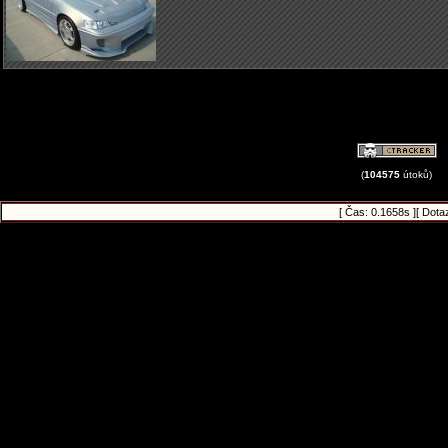
(
104575
útoků)
[ Čas: 0.1658s ][ Dota