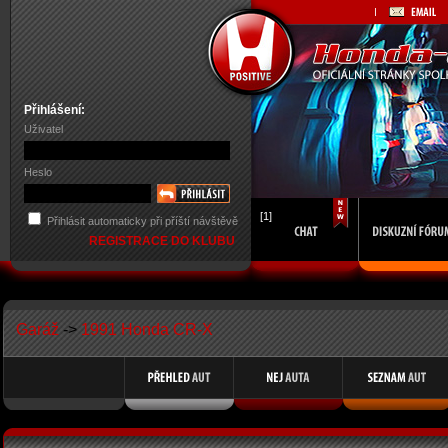
Přihlášení:
Uživatel
Heslo
[1]
Přihlásit automaticky při příští návštěvě
REGISTRACE DO KLUBU
Garáž
->
1991 Honda CR-X