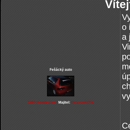
Víte
Vy
o 
a 
Vi
po
mo
Fešácký auto
úp
ch
vy
1993 Honda Civic
Majitel:
cervenakEG6
Ce