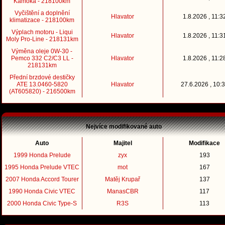
Kamoka - 218100km
Vyčištění a doplnění
Hlavator
1.8.2026 , 11:3
klimatizace - 218100km
Výplach motoru - Liqui
Hlavator
1.8.2026 , 11:3
Moly Pro-Line - 218131km
Výměna oleje 0W-30 -
Pemco 332 C2/C3 LL -
Hlavator
1.8.2026 , 11:2
218131km
Přední brzdové destičky
ATE 13.0460-5820
Hlavator
27.6.2026 , 10:
(AT605820) - 216500km
Nejvíce modifikované auto
Auto
Majitel
Modifikace
1999 Honda Prelude
zyx
193
1995 Honda Prelude VTEC
mot
167
2007 Honda Accord Tourer
Matěj Krupař
137
1990 Honda Civic VTEC
ManasCBR
117
2000 Honda Civic Type-S
R3S
113