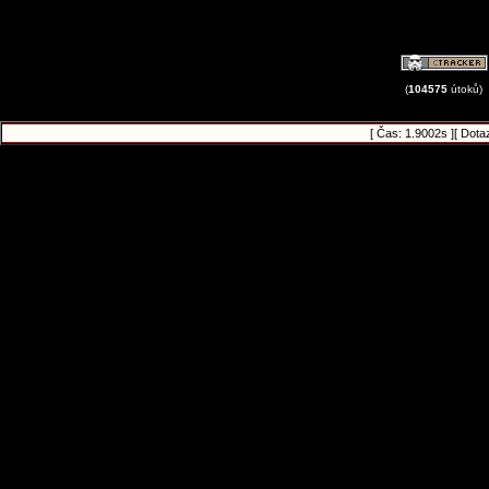
(
104575
útoků)
[ Čas: 1.9002s ][ Dota