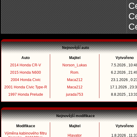
Ce
C
C
Nejnovější auto
Auto
Majitel
Vytvořeno
2014 Honda CR-V
Norson_Lukas
7.5.2026 , 10:4
2015 Honda N600
Rom.
6.2.2026 , 21:4
2004 Honda Civic
Maca212
23.1.2026 , 0:2
2001 Honda Civic Type-R
Maca212
17.1.2026 , 23:
1997 Honda Prelude
jurada753
8.8.2025 , 13:3
Nejnovější modifikace
Modifikace
Majitel
Vytvořeno
Výměna kabinového filtru
Hlavator
1.8.2026 , 11:3