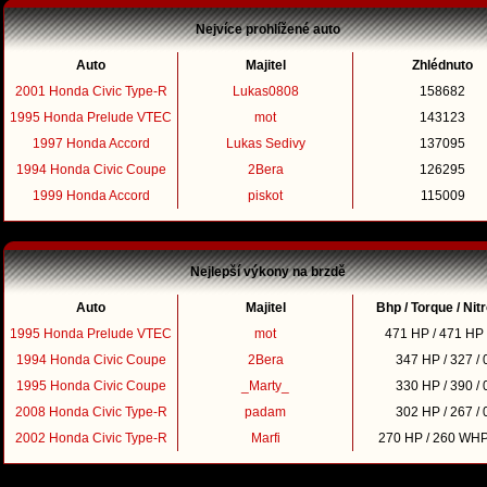
Nejvíce prohlížené auto
Auto
Majitel
Zhlédnuto
2001 Honda Civic Type-R
Lukas0808
158682
1995 Honda Prelude VTEC
mot
143123
1997 Honda Accord
Lukas Sedivy
137095
1994 Honda Civic Coupe
2Bera
126295
1999 Honda Accord
piskot
115009
Nejlepší výkony na brzdě
Auto
Majitel
Bhp / Torque / Nit
1995 Honda Prelude VTEC
mot
471 HP / 471 HP 
1994 Honda Civic Coupe
2Bera
347 HP / 327 / 
1995 Honda Civic Coupe
_Marty_
330 HP / 390 / 
2008 Honda Civic Type-R
padam
302 HP / 267 / 
2002 Honda Civic Type-R
Marfi
270 HP / 260 WHP