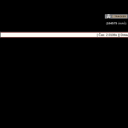
(
104575
útoků)
[ Čas: 2.0106s ][ Dota