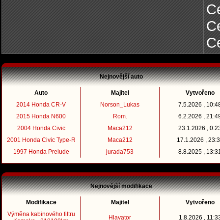
Ce
C
C
Nejnovější auto
Auto
Majitel
Vytvořeno
2014 Honda CR-V
Norson_Lukas
7.5.2026 , 10:4
2015 Honda N600
Rom.
6.2.2026 , 21:4
2004 Honda Civic
Maca212
23.1.2026 , 0:2
2001 Honda Civic Type-R
Maca212
17.1.2026 , 23:
1997 Honda Prelude
jurada753
8.8.2025 , 13:3
Nejnovější modifikace
Modifikace
Majitel
Vytvořeno
Výměna kabinového filtru
Hlavator
1.8.2026 , 11:3