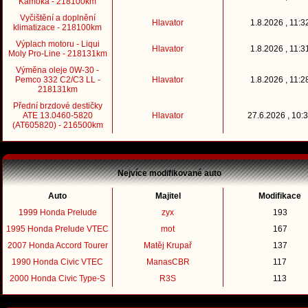
Kamoka - 218100km
Vyčištění a doplnění
Hlavator
1.8.2026 , 11:3
klimatizace - 218100km
Výplach motoru - Liqui
Hlavator
1.8.2026 , 11:3
Moly Pro-Line - 218131km
Výměna oleje 0W-30 -
Pemco 332 C2/C3 LL -
Hlavator
1.8.2026 , 11:2
218131km
Přední brzdové destičky
ATE 13.0460-5820
Hlavator
27.6.2026 , 10:
(AT605820) - 216500km
Nejvíce modifikované auto
Auto
Majitel
Modifikace
1999 Honda Prelude
zyx
193
1995 Honda Prelude VTEC
mot
167
2007 Honda Accord Tourer
Matěj Krupař
137
1990 Honda Civic VTEC
ManasCBR
117
2000 Honda Civic Type-S
R3S
113