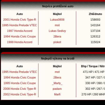
Nejvíce prohlížené auto
Auto
Majitel
Zhlédnuto
2001 Honda Civic Type-R
Lukas0808
158693
1995 Honda Prelude VTEC
mot
143164
1997 Honda Accord
Lukas Sedivy
137104
1994 Honda Civic Coupe
2Bera
126312
1999 Honda Accord
piskot
115024
Nejlepší výkony na brzdě
Auto
Majitel
Bhp / Torque / Nit
1995 Honda Prelude VTEC
mot
471 HP / 471 HP 
1994 Honda Civic Coupe
2Bera
347 HP / 327 / 
1995 Honda Civic Coupe
_Marty_
330 HP / 390 / 
2008 Honda Civic Type-R
padam
302 HP / 267 / 
2002 Honda Civic Type-R
Marfi
270 HP / 260 WHP