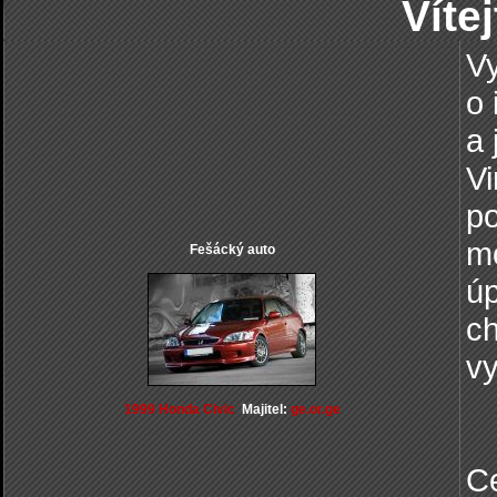
Víte
Vy
o 
a 
Vi
po
mo
Fešácký auto
úp
ch
vy
1999 Honda Civic
Majitel:
ge.or.ge
Ce