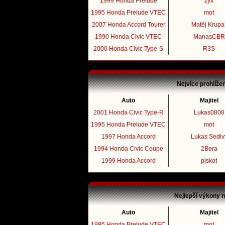
1999 Honda Prelude
zyx
1995 Honda Prelude VTEC
mot
2007 Honda Accord Tourer
Matěj Krupa
1990 Honda Civic VTEC
ManasCBR
2000 Honda Civic Type-S
R3S
Nejvíce prohlíže
Auto
Majitel
2001 Honda Civic Type-R
Lukas0808
1995 Honda Prelude VTEC
mot
1997 Honda Accord
Lukas Sediv
1994 Honda Civic Coupe
2Bera
1999 Honda Accord
piskot
Nejlepší výkony 
Auto
Majitel
1995 Honda Prelude VTEC
mot