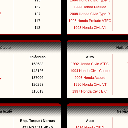
193
2004 Honda Civic Type-R
167
1999 Honda Prelude
ř
137
2008 Honda Civic Type-R
117
1995 Honda Prelude VTEC
113
1993 Honda Civic Vti
né auto
Nejlep
Zhlédnuto
Auto
158683
1992 Honda Civic VTEC
143126
1994 Honda Civic Coupe
y
137096
2003 Honda Accord
126298
1990 Honda Civic VT
115013
1997 Honda Civic EK4
na brzdě
Nejlép
Bhp / Torque / Nitrous
Auto
471 HP / 471 HP / 0
1986 Honda CR-X