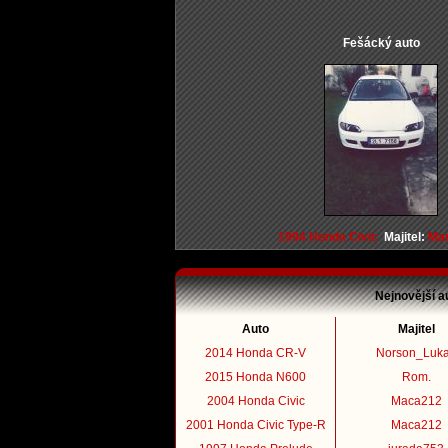
Fešácký auto
1994 Honda Civic
Majitel:
Mar
Nejnovější a
Auto
Majitel
2014 Honda CR-V
Norson_Luk
2015 Honda N600
Rom.
2004 Honda Civic
Maca212
2001 Honda Civic Type-R
Maca212