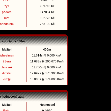
LK7R
1234957 Kč
zyx
959710 Kč
padam
947064 Kč
mot
902778 Kč
hondatom
763100 Kč
ší sprinty na 400m
Majitel
400m
Wheelman
11.614s @ 0.000 Km/h
2Bera
11.688s @ 200.670 Km/h
Jenczek
11.750s @ 0.000 Km/h
dimitar
12.699s @ 173.300 Km/h
Zuz@
13.000s @ 174.000 Km/h
e hodnocená auta
Majitel
Hodnocení
Ryba
9.46/10