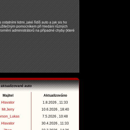
 ostatními lidmi, jaké řídíš auto a jak sis ho
t užitečným pomocníkem při hledání různých
zornění administrátorů na případné chyby (které
 aktualizované auto
Majitel
Aktualizováno
Hlavator
1.8.2026 , 11:33
Mr.Jerry
10.6.2026 , 18:40
orson_Lukas
7.5.2026 , 10:48
Hlavator
30.4.2026 , 11:33