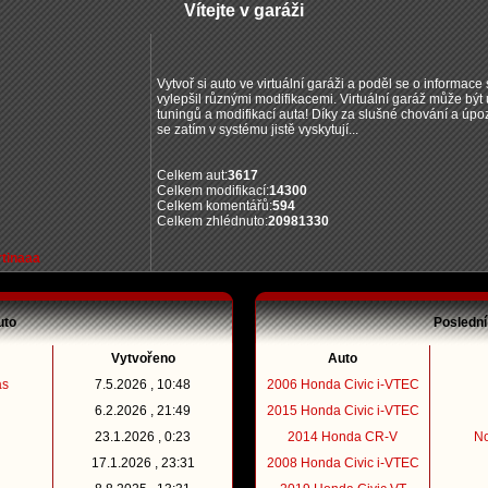
Vítejte v garáži
Vytvoř si auto ve virtuální garáži a poděl se o informace s
vylepšil různými modifikacemi. Virtuální garáž může bý
tuningů a modifikací auta! Díky za slušné chování a úpo
se zatím v systému jistě vyskytují...
Celkem aut:
3617
Celkem modifikací:
14300
Celkem komentářů:
594
Celkem zhlédnuto:
20981330
tinaaa
uto
Poslední
Vytvořeno
Auto
as
7.5.2026 , 10:48
2006 Honda Civic i-VTEC
6.2.2026 , 21:49
2015 Honda Civic i-VTEC
23.1.2026 , 0:23
2014 Honda CR-V
N
17.1.2026 , 23:31
2008 Honda Civic i-VTEC