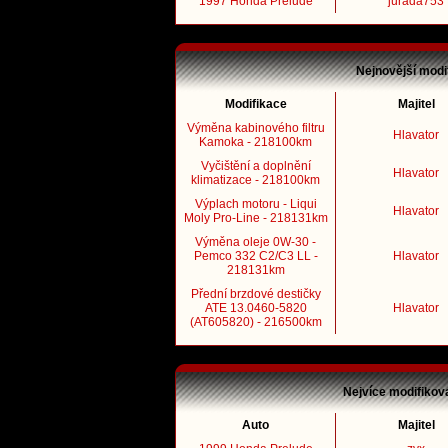
1997 Honda Prelude
jurada753
Nejnovější modi
Modifikace
Majitel
Výměna kabinového filtru
Hlavator
Kamoka - 218100km
Vyčištění a doplnění
Hlavator
klimatizace - 218100km
Výplach motoru - Liqui
Hlavator
Moly Pro-Line - 218131km
Výměna oleje 0W-30 -
Pemco 332 C2/C3 LL -
Hlavator
218131km
Přední brzdové destičky
ATE 13.0460-5820
Hlavator
(AT605820) - 216500km
Nejvíce modifikov
Auto
Majitel