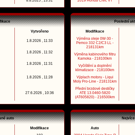
8.8.2025 , 13:31
2019 Honda Civic VT
fikace
Poslední ak
Vytvořeno
Modifikace
Výměna oleje 0W-30 -
1.8.2026 , 11:33
Pemco 332 C2/C3 LL -
218131km
1.8.2026 , 11:32
Výměna kabinového filtru
Kamoka - 218100km
1.8.2026 , 11:31
Vyčištění a doplnění
klimatizace - 218100km
1.8.2026 , 11:28
Výplach motoru - Liqui
Moly Pro-Line - 218131km
Přední brzdové destičky
27.6.2026 , 10:36
ATE 13.0460-5820
(AT605820) - 216500km
ané auto
Nejvíce
Modifikace
Auto