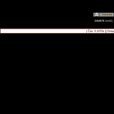
(
104575
útoků)
[ Čas: 0.1070s ][ Dota