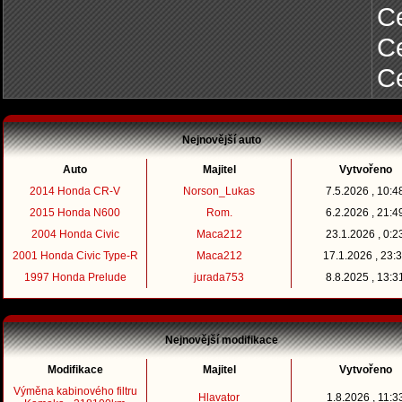
Ce
C
C
Nejnovější auto
Auto
Majitel
Vytvořeno
2014 Honda CR-V
Norson_Lukas
7.5.2026 , 10:4
2015 Honda N600
Rom.
6.2.2026 , 21:4
2004 Honda Civic
Maca212
23.1.2026 , 0:2
2001 Honda Civic Type-R
Maca212
17.1.2026 , 23:
1997 Honda Prelude
jurada753
8.8.2025 , 13:3
Nejnovější modifikace
Modifikace
Majitel
Vytvořeno
Výměna kabinového filtru
Hlavator
1.8.2026 , 11:3