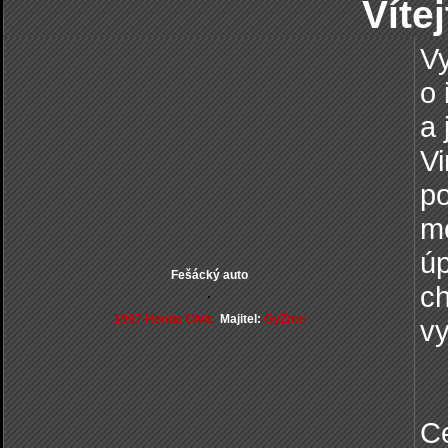
Víte
Vy
o 
a 
Vi
po
mo
úp
Fešácký auto
ch
1997 Honda Civic
Majitel:
GyZmo
vy
Ce