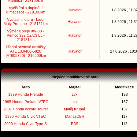
Kamoka - 218100km
Vyčištění a doplnění
Hlavator
1.8.2026 , 11:3
klimatizace - 218100km
Výplach motoru - Liqui
Hlavator
1.8.2026 , 11:3
Moly Pro-Line - 218131km
Výměna oleje 0W-30 -
Pemco 332 C2/C3 LL -
Hlavator
1.8.2026 , 11:2
218131km
Přední brzdové destičky
ATE 13.0460-5820
Hlavator
27.6.2026 , 10:
(AT605820) - 216500km
Nejvíce modifikované auto
Auto
Majitel
Modifikace
1999 Honda Prelude
zyx
193
1995 Honda Prelude VTEC
mot
167
2007 Honda Accord Tourer
Matěj Krupař
137
1990 Honda Civic VTEC
ManasCBR
117
2000 Honda Civic Type-S
R3S
113