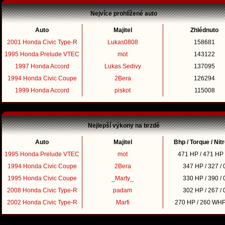
Nejvíce prohlížené auto
Auto
Majitel
Zhlédnuto
2001 Honda Civic Type-R
Lukas0808
158681
1995 Honda Prelude VTEC
mot
143122
1997 Honda Accord
Lukas Sedivy
137095
1994 Honda Civic Coupe
2Bera
126294
1999 Honda Accord
piskot
115008
Nejlepší výkony na brzdě
Auto
Majitel
Bhp / Torque / Nit
1995 Honda Prelude VTEC
mot
471 HP / 471 HP 
1994 Honda Civic Coupe
2Bera
347 HP / 327 / 
1995 Honda Civic Coupe
_Marty_
330 HP / 390 / 
2008 Honda Civic Type-R
padam
302 HP / 267 / 
2002 Honda Civic Type-R
Marfi
270 HP / 260 WHP