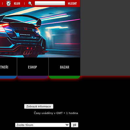
Časy uváděny v GMT + 1 hodina
ejdi na: