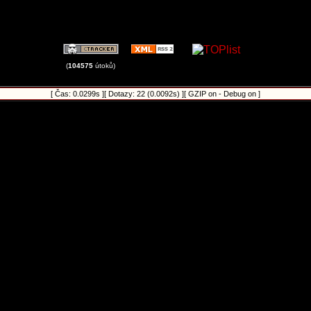
(
104575
útoků)
[ Čas: 0.0299s ][ Dotazy: 22 (0.0092s) ][ GZIP on - Debug on ]