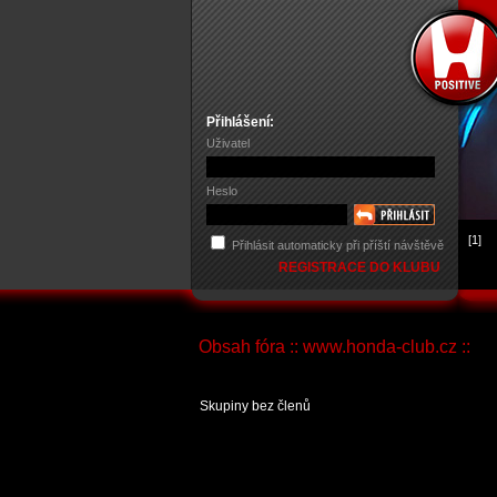
Přihlášení:
Uživatel
Heslo
[1]
Přihlásit automaticky při příští návštěvě
REGISTRACE DO KLUBU
Obsah fóra :: www.honda-club.cz ::
Skupiny bez členů