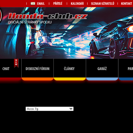
Vstoupit do skupiny
Př