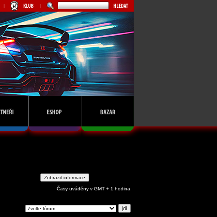
Časy uváděny v GMT + 1 hodina
ejdi na: