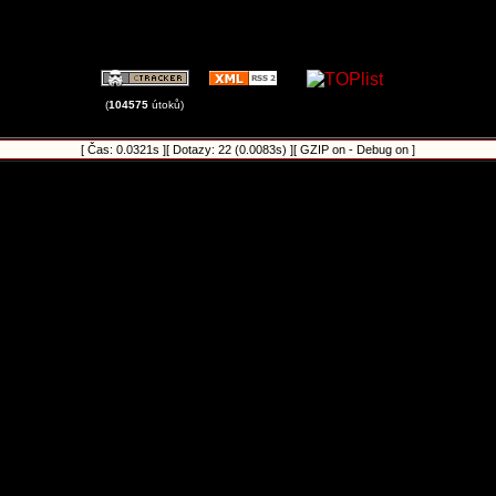
(
104575
útoků)
[ Čas: 0.0321s ][ Dotazy: 22 (0.0083s) ][ GZIP on - Debug on ]