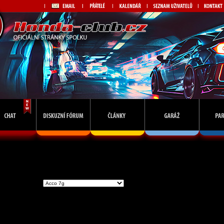
Vstoupit do skupiny
Př