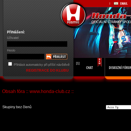
Přihlášení:
Uživatel
Heslo
[1]
Přihlásit automaticky při příští návštěvě
REGISTRACE DO KLUBU
Obsah fóra :: www.honda-club.cz ::
Vst
Skupiny bez členů