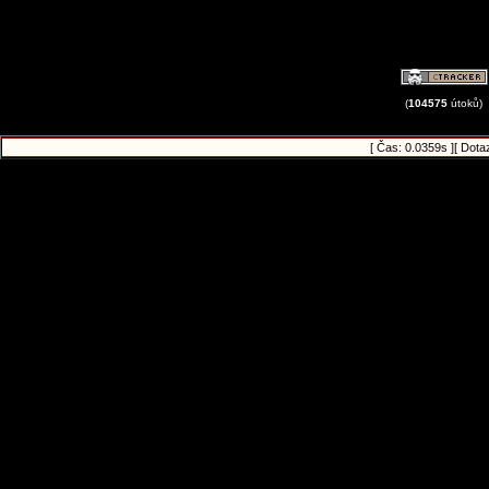
(
104575
útoků)
[ Čas: 0.0359s ][ Dota