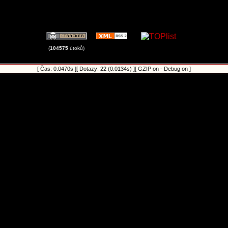
(
104575
útoků)
[ Čas: 0.0470s ][ Dotazy: 22 (0.0134s) ][ GZIP on - Debug on ]