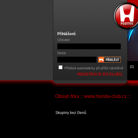
Přihlášení:
Uživatel
Heslo
[1]
Přihlásit automaticky při příští návštěvě
REGISTRACE DO KLUBU
Obsah fóra :: www.honda-club.cz ::
Skupiny bez členů