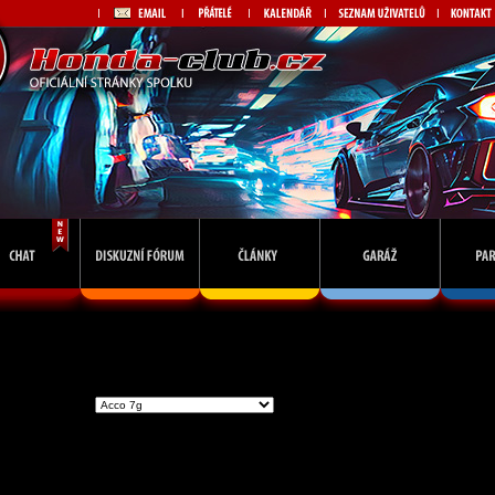
Vstoupit do skupiny
Př