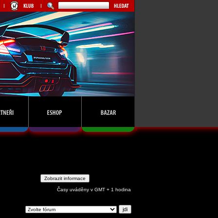
Časy uváděny v GMT + 1 hodina
ejdi na: