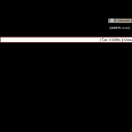
(
104575
útoků)
[ Čas: 0.0285s ][ Dota