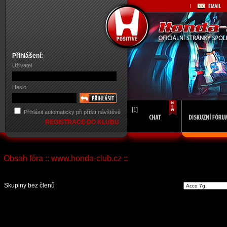
Přihlášení:
Uživatel
Heslo
[1]
Přihlásit automaticky při příští návštěvě
REGISTRACE DO KLUBU
Obsah fóra :: www.honda-club.cz ::
Vst
Skupiny bez členů