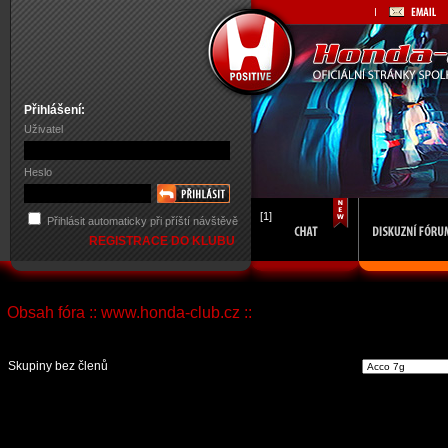
Přihlášení:
Uživatel
Heslo
[1]
Přihlásit automaticky při příští návštěvě
REGISTRACE DO KLUBU
Obsah fóra :: www.honda-club.cz ::
Vst
Skupiny bez členů