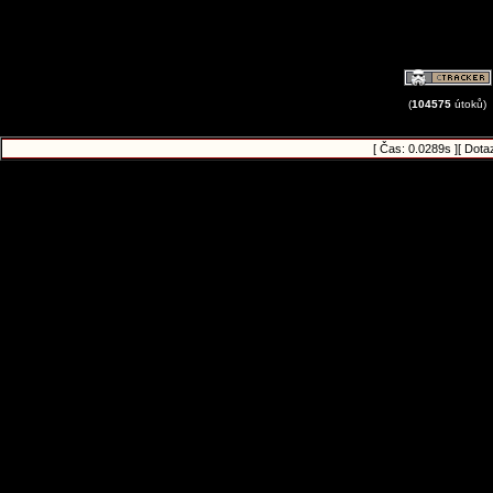
(
104575
útoků)
[ Čas: 0.0289s ][ Dota