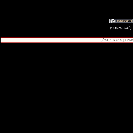
(
104575
útoků)
[ Čas: 1.6361s ][ Dota