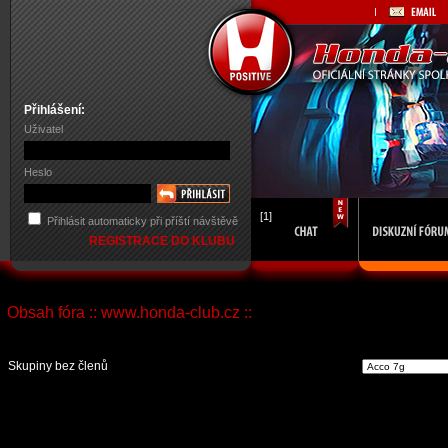
Přihlášení:
Uživatel
Heslo
[1]
Přihlásit automaticky při příští návštěvě
REGISTRACE DO KLUBU
Obsah fóra :: www.honda-club.cz ::
Vst
Skupiny bez členů