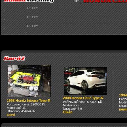
1.1.1970
...
1.1.1970
...
1.1.1970
...
1994
2008 Honda Civic Type-R
Pořiz
1998 Honda Integra Type-R
Pořizovací cena: 500000 Kč
Modif
Pořizovací cena: 190000 Kč
Modifikací: 0
Utrac
Modifikací: 111
Utraceno: Kč
newm
Utraceno: 454844 Kč
Cikán
carvi