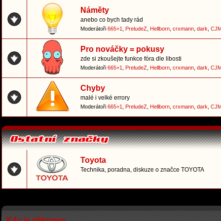
Náměty
anebo co bych tady rád
Moderátoři
665+1
,
PreludeZ
,
Hellborn
,
crxmann
,
dark
,
CJM
Pro nováčky = pokusy
zde si zkoušejte funkce fóra dle libosti
Moderátoři
665+1
,
PreludeZ
,
Hellborn
,
crxmann
,
dark
,
CJM
Chyby
malé i velké errory
Moderátoři
665+1
,
PreludeZ
,
Hellborn
,
crxmann
,
dark
,
CJM
Toyota
Technika, poradna, diskuze o značce TOYOTA
Kdo je přítomen