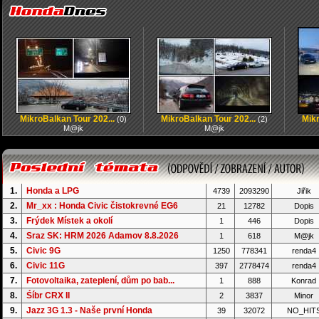
MikroBalkan Tour 202...
MikroBalkan Tour 202...
Mikr
(0)
(2)
M@jk
M@jk
1.
Honda a LPG
4739
2093290
Jiřik
2.
Mr_xx : Honda Civic čistokrevné EG6
21
12782
Dopis
3.
Frýdek Místek a okolí
1
446
Dopis
4.
Sraz SK: HRM 2026 Adamov 8.8.2026
1
618
M@jk
5.
Civic 9G
1250
778341
renda4
6.
Civic 11G
397
2778474
renda4
7.
Fotovoltaika, zateplení, dům po bab...
1
888
Konrad
8.
Śíbr CRX II
2
3837
Minor
9.
Jazz 3G 1.3 - Naše první Honda
39
32072
NO_HIT