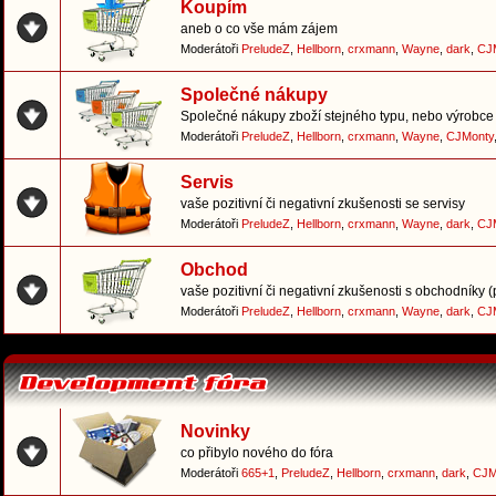
Koupím
aneb o co vše mám zájem
Moderátoři
PreludeZ
,
Hellborn
,
crxmann
,
Wayne
,
dark
,
CJ
Společné nákupy
Společné nákupy zboží stejného typu, nebo výrobce 
Moderátoři
PreludeZ
,
Hellborn
,
crxmann
,
Wayne
,
CJMonty
Servis
vaše pozitivní či negativní zkušenosti se servisy
Moderátoři
PreludeZ
,
Hellborn
,
crxmann
,
Wayne
,
dark
,
CJ
Obchod
vaše pozitivní či negativní zkušenosti s obchodníky 
Moderátoři
PreludeZ
,
Hellborn
,
crxmann
,
Wayne
,
dark
,
CJ
Novinky
co přibylo nového do fóra
Moderátoři
665+1
,
PreludeZ
,
Hellborn
,
crxmann
,
dark
,
CJM