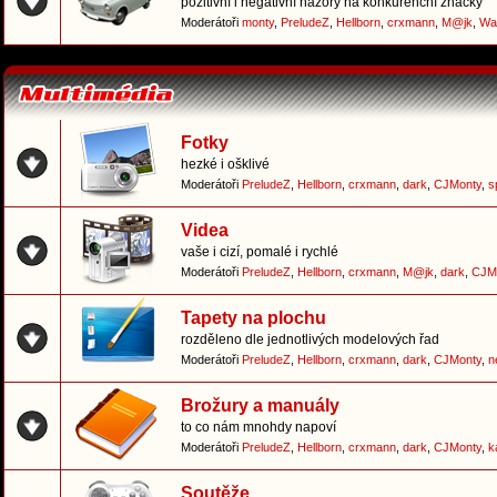
pozitivní i negativní názory na konkurenční značky
Moderátoři
monty
,
PreludeZ
,
Hellborn
,
crxmann
,
M@jk
,
Wa
Fotky
hezké i ošklivé
Moderátoři
PreludeZ
,
Hellborn
,
crxmann
,
dark
,
CJMonty
,
s
Videa
vaše i cizí, pomalé i rychlé
Moderátoři
PreludeZ
,
Hellborn
,
crxmann
,
M@jk
,
dark
,
CJM
Tapety na plochu
rozděleno dle jednotlivých modelových řad
Moderátoři
PreludeZ
,
Hellborn
,
crxmann
,
dark
,
CJMonty
,
n
Brožury a manuály
to co nám mnohdy napoví
Moderátoři
PreludeZ
,
Hellborn
,
crxmann
,
dark
,
CJMonty
,
k
Soutěže