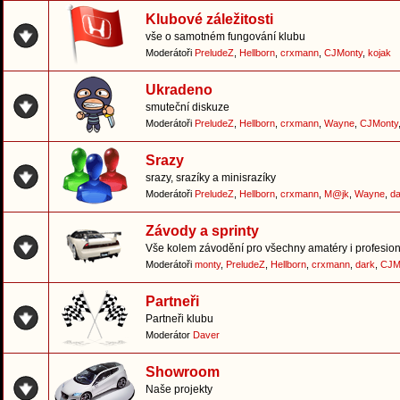
Klubové záležitosti
vše o samotném fungování klubu
Moderátoři
PreludeZ
,
Hellborn
,
crxmann
,
CJMonty
,
kojak
Ukradeno
smuteční diskuze
Moderátoři
PreludeZ
,
Hellborn
,
crxmann
,
Wayne
,
CJMonty
Srazy
srazy, srazíky a minisrazíky
Moderátoři
PreludeZ
,
Hellborn
,
crxmann
,
M@jk
,
Wayne
,
da
Závody a sprinty
Vše kolem závodění pro všechny amatéry i profesion
Moderátoři
monty
,
PreludeZ
,
Hellborn
,
crxmann
,
dark
,
CJM
Partneři
Partneři klubu
Moderátor
Daver
Showroom
Naše projekty