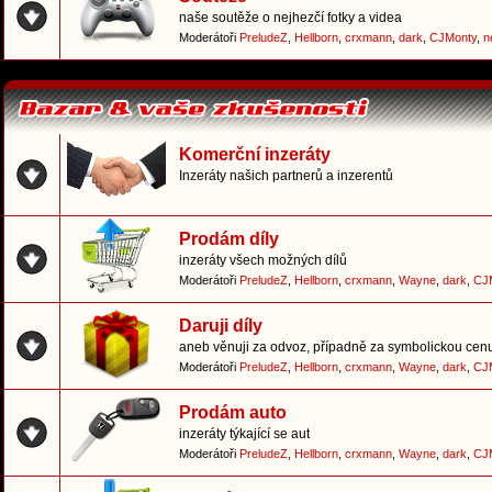
naše soutěže o nejhezčí fotky a videa
Moderátoři
PreludeZ
,
Hellborn
,
crxmann
,
dark
,
CJMonty
,
n
Komerční inzeráty
Inzeráty našich partnerů a inzerentů
Prodám díly
inzeráty všech možných dílů
Moderátoři
PreludeZ
,
Hellborn
,
crxmann
,
Wayne
,
dark
,
CJ
Daruji díly
aneb věnuji za odvoz, případně za symbolickou cen
Moderátoři
PreludeZ
,
Hellborn
,
crxmann
,
Wayne
,
dark
,
CJ
Prodám auto
inzeráty týkající se aut
Moderátoři
PreludeZ
,
Hellborn
,
crxmann
,
Wayne
,
dark
,
CJ