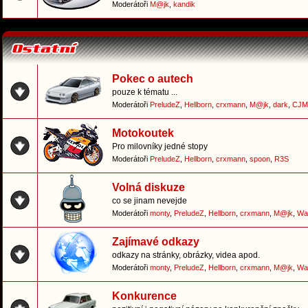
Moderátoři
M@jk
,
kandik
Pokec o autech
pouze k tématu ...
Moderátoři
PreludeZ
,
Hellborn
,
crxmann
,
M@jk
,
dark
,
CJM
Motokoutek
Pro milovníky jedné stopy
Moderátoři
PreludeZ
,
Hellborn
,
crxmann
,
spoon
,
R3S
Volná diskuze
co se jinam nevejde
Moderátoři
monty
,
PreludeZ
,
Hellborn
,
crxmann
,
M@jk
,
Wa
Zajímavé odkazy
odkazy na stránky, obrázky, videa apod.
Moderátoři
monty
,
PreludeZ
,
Hellborn
,
crxmann
,
M@jk
,
Wa
Konkurence