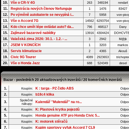
10.
Vše o CR-V 4G
263
348194
renda4
11.
Registrácia nových členov Nefunguje
1
1476
83427
12.
Po výměně autobaterie se nevypíná i...
7
5958
von-pivo
13.
Vše o Accord 7G
14562
6293754
von-pivo
14.
Kdo chce umět lépe ovládat auto? da...
796
468117
Dany
15.
Zajímavé bazarové nabídky
13916
4304424
DOHCVT
16.
Valašská zima 2026: 30.1. - 1.2. - ...
3
2942
M@jk
17.
JSEM V KONCÍCH
1
3203
markos
18.
Servis klimatizacie
2
4365
Akouš
19.
Civic 9G Tourer
4089
2923653
trichopte
20.
Vše o Honda Jazz
688
524349
desel
Bazar - posledních 20 aktualizovaných inzerátů / 20 komerčních inzerátů
1.
K : targa - PZ čidlo ABS
Koupím:
Odpov
2.
b18c4 klika
Koupím:
Odpov
Společné
3.
Kalendář "Mulendář" na ro...
Odpov
nákupy:
4.
K: Plastová krytka pojezdů
Koupím:
Odpov
5.
Honda genuine ATF pro Honda Civic 5...
Koupím:
Odpov
6.
K: motorek stěračů
Koupím:
Odpov
7.
Kupim sportovy vyfuk Accord 7 CL9
Koupím:
Odpov