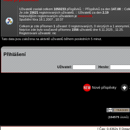
Uživatelé zaslali celkem
1050233
příspěvků. :: Příspěvků za den
147.08
:: Ce
Je zde
15621
registrovaných uživatelů. :: Uživatelů za den
2.19
Nejnovějším registrovaným uživatelem je
cmvcrv35
.
Spuštění fóra 18.1.2007 , 10:37
Celkem je zde přítomen
1
uživatel: 0 registrovaných, 0 skrytých a 1 anonymní
Nejvíce zde bylo současně přítomno
1556
uživatelů dne 6.11.2025 , 11:25.
Registrovaní uživatelé: nic
Tato data jsou založena na aktivitě uživatelů během posledních 5 minut.
Přihlášení
Uživatel:
Heslo:
Nové příspěvky
(
104575
útoků)
[ Čas: 0.4362s ][ Dotaz