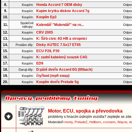
8.
Honda Accord 7 OEM disky
Koupím:
Odpov
9.
Kupim krytku diskov Accord 7g
Koupím:
Odpov
10.
Koupím Ep3
Koupím:
Odpov
Společné
11.
Kalendář "Mulendář" na ro...
Odpov
nákupy:
12.
CRV 2005
Koupím:
Odpov
13.
K: Šírb civic 4G HB a stropnici
Koupím:
Odpov
14.
Disky AUTEC 7.5x17 ET45
Prodám díly:
Odpov
15.
ECU P28, P30
Koupím:
Odpov
16.
K: zadní kabelový svazek C4G
Koupím:
Odpov
17.
ED9
Koupím:
Odpov
18.
D:páté dveře Accord 6G (liftback)
Daruji díly:
Odpov
19.
čtyřbod (mpfi swap)
Koupím:
Odpov
20.
Koupím dveře Prelude 5g
Koupím:
Odpov
Motor, ECU, spojka a převodovka
problémy s hnacím ústrojím vozidla? zeptejte se zde.
Moderátoři
monty
,
PreludeZ
,
Hellborn
,
crxmann
,
Wayne
,
d