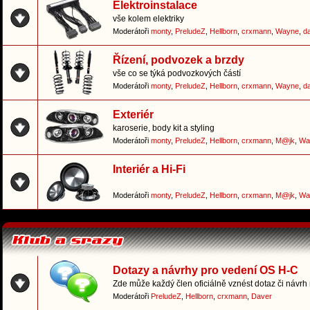
Elektroinstalace
vše kolem elektriky
Moderátoři
monty
,
PreludeZ
,
Hellborn
,
crxmann
,
Wayne
,
d
Řízení, podvozek a brzdy
vše co se týká podvozkových částí
Moderátoři
monty
,
PreludeZ
,
Hellborn
,
crxmann
,
Wayne
,
d
Exteriér
karoserie, body kit a styling
Moderátoři
monty
,
PreludeZ
,
Hellborn
,
crxmann
,
M@jk
,
Wa
Interiér a Hi-Fi
Moderátoři
monty
,
PreludeZ
,
Hellborn
,
crxmann
,
M@jk
,
Wa
Dotazy a návrhy pro vedení OS H-C
Zde může každý člen oficiálně vznést dotaz či návrh
Moderátoři
PreludeZ
,
Hellborn
,
crxmann
,
Daver