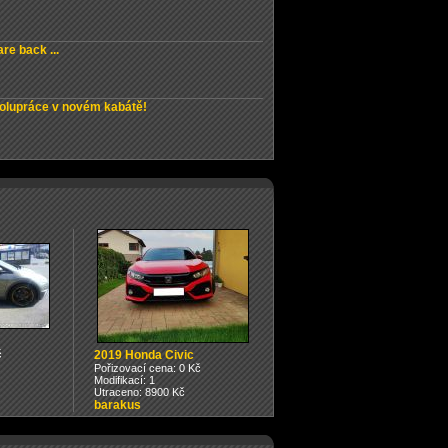
re back ...
olupráce v novém kabátě!
č
2019 Honda Civic
Pořizovací cena: 0 Kč
Modifikací: 1
Utraceno: 8900 Kč
barakus