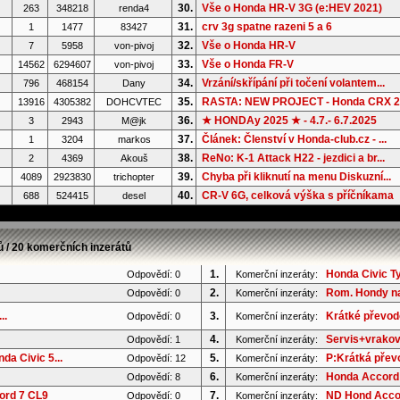
30.
Vše o Honda HR-V 3G (e:HEV 2021)
263
348218
renda4
31.
crv 3g spatne razeni 5 a 6
1
1477
83427
32.
Vše o Honda HR-V
7
5958
von-pivoj
33.
Vše o Honda FR-V
14562
6294607
von-pivoj
34.
Vrzání/skřípání při točení volantem...
796
468154
Dany
35.
RASTA: NEW PROJECT - Honda CRX 2G
13916
4305382
DOHCVTEC
36.
★ HONDAy 2025 ★ - 4.7.- 6.7.2025
3
2943
M@jk
37.
Článek: Členství v Honda-club.cz - ...
1
3204
markos
38.
ReNo: K-1 Attack H22 - jezdici a br...
2
4369
Akouš
39.
Chyba při kliknutí na menu Diskuzní...
4089
2923830
trichopter
40.
CR-V 6G, celková výška s příčníkama
688
524415
desel
ů / 20 komerčních inzerátů
1.
Honda Civic T
Odpovědí: 0
Komerční inzeráty:
2.
Rom. Hondy na
Odpovědí: 0
Komerční inzeráty:
..
3.
Krátké převod
Odpovědí: 0
Komerční inzeráty:
4.
Servis+vrakov
Odpovědí: 1
Komerční inzeráty:
a Civic 5...
5.
P:Krátká převo
Odpovědí: 12
Komerční inzeráty:
6.
Honda Accord 
Odpovědí: 8
Komerční inzeráty:
ord 7 CL9
7.
ND Hond Accor
Odpovědí: 0
Komerční inzeráty: