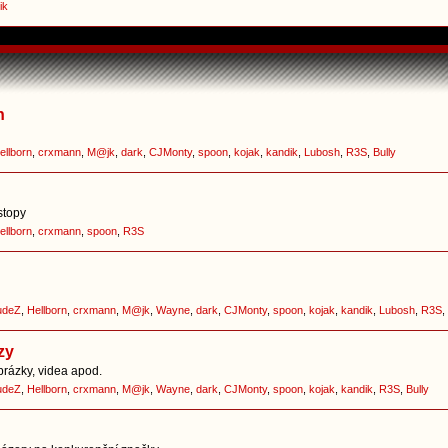
ik
h
ellborn
,
crxmann
,
M@jk
,
dark
,
CJMonty
,
spoon
,
kojak
,
kandik
,
Lubosh
,
R3S
,
Bully
stopy
ellborn
,
crxmann
,
spoon
,
R3S
udeZ
,
Hellborn
,
crxmann
,
M@jk
,
Wayne
,
dark
,
CJMonty
,
spoon
,
kojak
,
kandik
,
Lubosh
,
R3S
,
zy
brázky, videa apod.
udeZ
,
Hellborn
,
crxmann
,
M@jk
,
Wayne
,
dark
,
CJMonty
,
spoon
,
kojak
,
kandik
,
R3S
,
Bully