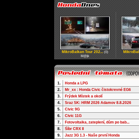
MikroBalkan Tour 202...
MikroBal
(0)
M@jk
1.
Honda a LPG
2.
Mr_xx : Honda Civic čistokrevné EG6
3.
Frýdek Místek a okolí
4.
Sraz SK: HRM 2026 Adamov 8.8.2026
5.
Civic 9G
6.
Civic 11G
7.
Fotovoltaika, zateplení, dům po bab...
8.
Śíbr CRX II
9.
Jazz 3G 1.3 - Naše první Honda