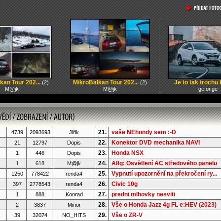
kan Tour 202...
MikroBalkan Tour 202...
Je to tak trochu k
(2)
(2)
M@jk
M@jk
ge.or.ge
21.
vaše NEhondy sem :-D
4739
2093693
Jiřik
22.
Konektor DVD mechanika NAVI
21
12797
Dopis
23.
Honda NSX
1
446
Dopis
24.
A8g: Osvětlení AC středového panelu
1
618
M@jk
25.
Vypnutí upozornění na překročení ry...
1250
778422
renda4
26.
Civic 10g
397
2778543
renda4
27.
predni mlhovky nesviti
1
888
Konrad
28.
Vše o Honda Jazz 4g FL e:HEV (2023)
2
3837
Minor
29.
Vše o ZR-V
39
32074
NO_HITS