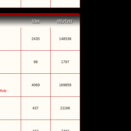
2435
148538
98
1797
4069
169859
Bully
437
21166