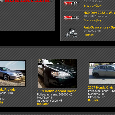
5.6.2023 Daver
Srazy a výlety
HONDAy 2022 ... We a
13.6.2022 crxmann
Srazy a výlety
AutoOzvučení.cz - Sp
24.8.2021 Hifil
Partneři
2007 Honda Civic
da Prelude
1999 Honda Accord Coupe
Pořizovací cena: 0 K
 cena: 0 Kč
Modifikací: 0
Pořizovací cena: 205000 Kč
 1
Utraceno: Kč
Modifikací: 8
0 Kč
Kružítko
Utraceno: 69800 Kč
ki
mr.lucas