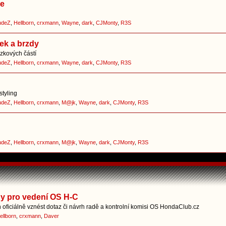
ce
udeZ
,
Hellborn
,
crxmann
,
Wayne
,
dark
,
CJMonty
,
R3S
ek a brzdy
zkových částí
udeZ
,
Hellborn
,
crxmann
,
Wayne
,
dark
,
CJMonty
,
R3S
styling
udeZ
,
Hellborn
,
crxmann
,
M@jk
,
Wayne
,
dark
,
CJMonty
,
R3S
udeZ
,
Hellborn
,
crxmann
,
M@jk
,
Wayne
,
dark
,
CJMonty
,
R3S
hy pro vedení OS H-C
oficiálně vznést dotaz či návrh radě a kontrolní komisi OS HondaClub.cz
ellborn
,
crxmann
,
Daver