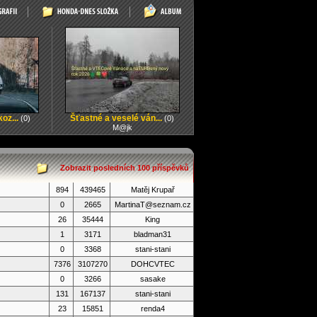
oz...
Šťastné a veselé ván...
(0)
(0)
M@jk
Zobrazit posledních 100 příspěvků
894
439465
Matěj Krupař
0
2665
MartinaT@seznam.cz
26
35444
King
1
3171
bladman31
0
3368
stani-stani
7376
3107270
DOHCVTEC
0
3266
sasake
131
167137
stani-stani
23
15851
renda4