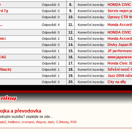
y
8.
HONDA CIVIC 
Odpovědí: 0
Komerční inzeráty:
rd 7g
9.
Servis nejen p
Odpovědí: 0
Komerční inzeráty:
10.
Úpravy CTR 9G 
Odpovědí: 0
Komerční inzeráty:
..
11.
Honda Accord 
Odpovědí: 4
Komerční inzeráty:
12.
HONDA CIVIC 8
Odpovědí: 0
Komerční inzeráty:
nici
13.
Honda Accord 
Odpovědí: 2
Komerční inzeráty:
14.
Disky Japan Ra
Odpovědí: 0
Komerční inzeráty:
15.
JF performanc
Odpovědí: 1
Komerční inzeráty:
 C4G
16.
www.japaneseoi
Odpovědí: 1
Komerční inzeráty:
17.
Honda Civic 3D
Odpovědí: 1
Komerční inzeráty:
ftback)
18.
Střešní nosič
Odpovědí: 1
Komerční inzeráty:
19.
Jazz 2008 náhr
Odpovědí: 1
Komerční inzeráty:
20.
City na díly
Odpovědí: 0
Komerční inzeráty:
pojka a převodovka
trojím vozidla? zeptejte se zde...
udeZ
,
Hellborn
,
crxmann
,
Wayne
,
dark
,
CJMonty
,
R3S