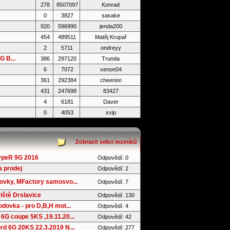
278
8507097
Konrad
0
3827
sasake
920
596990
jenda200
454
489511
Matěj Krupař
2
5711
ondreyy
 B...
386
297120
Trunda
6
7072
xenon04
361
292384
cheerion
431
247698
83427
4
6181
Daver
0
4053
xvip
Zobrazit sekci inzerátů
ypeR 9G 2016
Odpovědí: 0
 prodej
Odpovědí: 2
ovky, MFactory samosvo...
Odpovědí: 7
iště Drslavice
Odpovědí: 130
dovka - pro D,B,H mot...
Odpovědí: 4
6G coupe 5KS ,19.11.20...
Odpovědí: 42
d 6G 20KS 22.3.2019 N...
Odpovědí: 277