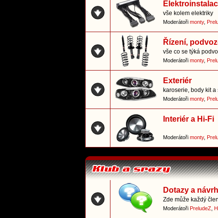
Elektroinstala
vše kolem elektriky
Moderátoři
monty
,
Prel
Řízení, podvoz
vše co se týká podvo
Moderátoři
monty
,
Prel
Exteriér
karoserie, body kit a 
Moderátoři
monty
,
Prel
Interiér a Hi-Fi
Moderátoři
monty
,
Prel
Dotazy a návr
Zde může každý člen 
Moderátoři
PreludeZ
,
H