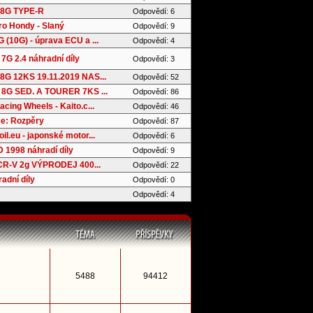
8G TYPE-R
Odpovědí: 6
ro Hondy - Slaný
Odpovědí: 9
(10G) - úprava ECU a ...
Odpovědí: 4
7G 2.4 náhradní díly
Odpovědí: 3
G 12KS 19.11.2019 NAS...
Odpovědí: 52
8G SED. A TOURER 7KS ...
Odpovědí: 86
cing Wheels - Kaito.c...
Odpovědí: 46
e: Rozpěry
Odpovědí: 87
l.eu - japonské motor...
Odpovědí: 6
 1998 náhradí díly
Odpovědí: 9
 CR-V 2g VÝPRODEJ 400...
Odpovědí: 22
adní díly
Odpovědí: 0
Odpovědí: 4
5488
94412