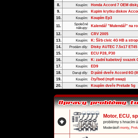
8.
Honda Accord 7 OEM disk
Koupím:
9.
Kupim krytku diskov Acco
Koupím:
10.
Koupím Ep3
Koupím:
Společné
11.
Kalendář "Mulendář" na ro.
nákupy:
12.
CRV 2005
Koupím:
13.
K: Šírb civic 4G HB a strop
Koupím:
14.
Disky AUTEC 7.5x17 ET45
Prodám díly:
15.
ECU P28, P30
Koupím:
16.
K: zadní kabelový svazek
Koupím:
17.
ED9
Koupím:
18.
D:páté dveře Accord 6G (li
Daruji díly:
19.
čtyřbod (mpfi swap)
Koupím:
20.
Koupím dveře Prelude 5g
Koupím:
Motor, ECU, s
problémy s hnacím ús
Moderátoři
monty
,
Prel