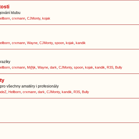
osti
ování klubu
ellborn
,
crxmann
,
CJMonty
,
kojak
ellborn
,
crxmann
,
Wayne
,
CJMonty
,
spoon
,
kojak
,
kandik
srazíky
ellborn
,
crxmann
,
M@jk
,
Wayne
,
dark
,
CJMonty
,
spoon
,
kojak
,
kandik
,
R3S
,
Bully
ty
pro všechny amatéry i profesionály
udeZ
,
Hellborn
,
crxmann
,
dark
,
CJMonty
,
kandik
,
R3S
,
Bully