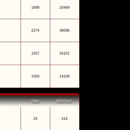
1699
20469
2274
38096
1557
24101
1050
14328
25
416