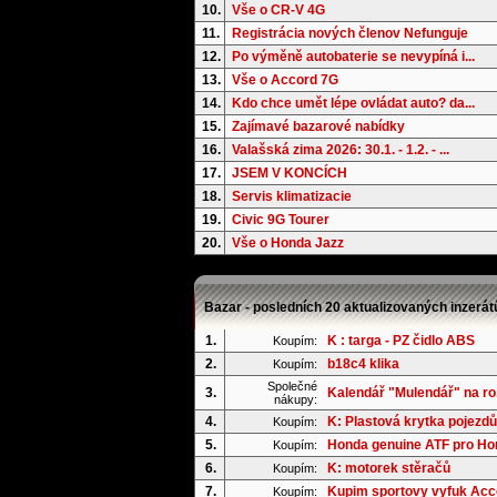
10.
Vše o CR-V 4G
11.
Registrácia nových členov Nefunguje
12.
Po výměně autobaterie se nevypíná i...
13.
Vše o Accord 7G
14.
Kdo chce umět lépe ovládat auto? da...
15.
Zajímavé bazarové nabídky
16.
Valašská zima 2026: 30.1. - 1.2. - ...
17.
JSEM V KONCÍCH
18.
Servis klimatizacie
19.
Civic 9G Tourer
20.
Vše o Honda Jazz
Bazar - posledních 20 aktualizovaných inzerát
1.
K : targa - PZ čidlo ABS
Koupím:
2.
b18c4 klika
Koupím:
Společné
3.
Kalendář "Mulendář" na ro.
nákupy:
4.
K: Plastová krytka pojezdů
Koupím:
5.
Honda genuine ATF pro Hond
Koupím:
6.
K: motorek stěračů
Koupím:
7.
Kupim sportovy vyfuk Acc
Koupím: