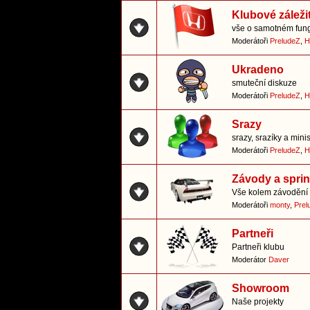
Klubové záležit
vše o samotném fung
Moderátoři
PreludeZ
,
H
Ukradeno
smuteční diskuze
Moderátoři
PreludeZ
,
H
Srazy
srazy, srazíky a mini
Moderátoři
PreludeZ
,
H
Závody a sprin
Vše kolem závodění 
Moderátoři
monty
,
Prel
Partneři
Partneři klubu
Moderátor
Daver
Showroom
Naše projekty