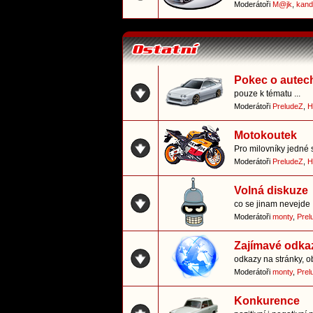
Moderátoři
M@jk
,
kand
Pokec o autec
pouze k tématu ...
Moderátoři
PreludeZ
,
H
Motokoutek
Pro milovníky jedné 
Moderátoři
PreludeZ
,
H
Volná diskuze
co se jinam nevejde
Moderátoři
monty
,
Prel
Zajímavé odka
odkazy na stránky, o
Moderátoři
monty
,
Prel
Konkurence