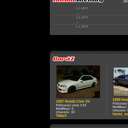
1.1.1970
...
1.1.1970
...
1.1.1970
...
1999 Hon
1997 Honda Civic Vti
Pořizovací
Pořizovací cena: 0 Kč
Modifikací:
Modifikací: 0
Utraceno: 
Utraceno: Kč
honza_su
ToNaS