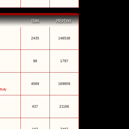
2435
148538
98
1797
4069
169859
Bully
437
21166