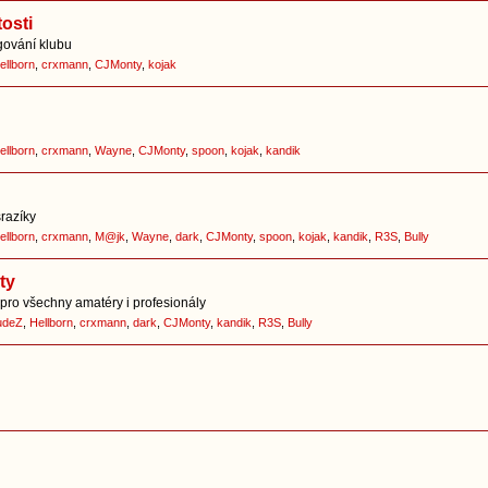
osti
ování klubu
ellborn
,
crxmann
,
CJMonty
,
kojak
ellborn
,
crxmann
,
Wayne
,
CJMonty
,
spoon
,
kojak
,
kandik
srazíky
ellborn
,
crxmann
,
M@jk
,
Wayne
,
dark
,
CJMonty
,
spoon
,
kojak
,
kandik
,
R3S
,
Bully
ty
pro všechny amatéry i profesionály
udeZ
,
Hellborn
,
crxmann
,
dark
,
CJMonty
,
kandik
,
R3S
,
Bully