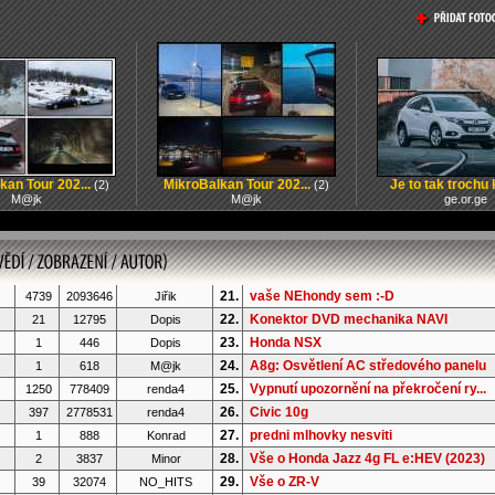
kan Tour 202...
MikroBalkan Tour 202...
Je to tak trochu k
(2)
(2)
M@jk
M@jk
ge.or.ge
21.
vaše NEhondy sem :-D
4739
2093646
Jiřik
22.
Konektor DVD mechanika NAVI
21
12795
Dopis
23.
Honda NSX
1
446
Dopis
24.
A8g: Osvětlení AC středového panelu
1
618
M@jk
25.
Vypnutí upozornění na překročení ry...
1250
778409
renda4
26.
Civic 10g
397
2778531
renda4
27.
predni mlhovky nesviti
1
888
Konrad
28.
Vše o Honda Jazz 4g FL e:HEV (2023)
2
3837
Minor
29.
Vše o ZR-V
39
32074
NO_HITS