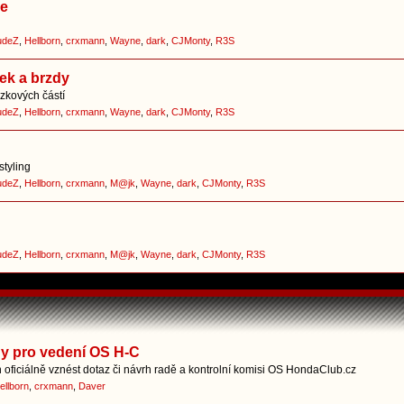
ce
udeZ
,
Hellborn
,
crxmann
,
Wayne
,
dark
,
CJMonty
,
R3S
ek a brzdy
zkových částí
udeZ
,
Hellborn
,
crxmann
,
Wayne
,
dark
,
CJMonty
,
R3S
styling
udeZ
,
Hellborn
,
crxmann
,
M@jk
,
Wayne
,
dark
,
CJMonty
,
R3S
udeZ
,
Hellborn
,
crxmann
,
M@jk
,
Wayne
,
dark
,
CJMonty
,
R3S
hy pro vedení OS H-C
oficiálně vznést dotaz či návrh radě a kontrolní komisi OS HondaClub.cz
ellborn
,
crxmann
,
Daver