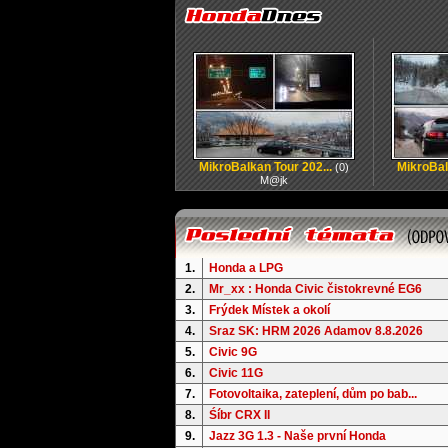
MikroBalkan Tour 202...
MikroBal
(0)
M@jk
1.
Honda a LPG
2.
Mr_xx : Honda Civic čistokrevné EG6
3.
Frýdek Místek a okolí
4.
Sraz SK: HRM 2026 Adamov 8.8.2026
5.
Civic 9G
6.
Civic 11G
7.
Fotovoltaika, zateplení, dům po bab...
8.
Śíbr CRX II
9.
Jazz 3G 1.3 - Naše první Honda