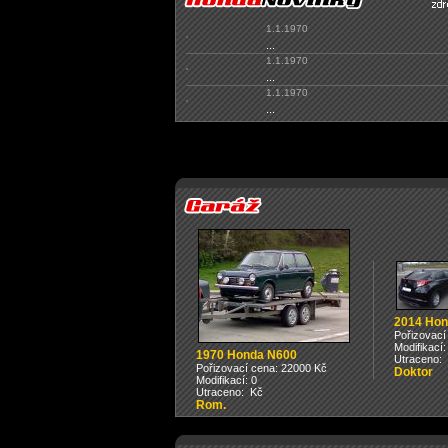
1.1.1970
...
1.1.1970
...
1.1.1970
...
2014 Hon
Pořizovací
Modifikací:
1970 Honda N600
Utraceno:
Pořizovací cena: 22000 Kč
Doktor
Modifikací: 0
Utraceno: Kč
Rom.