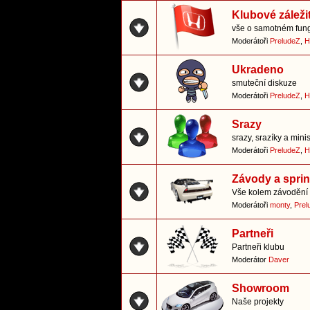
Klubové záležit
vše o samotném fung
Moderátoři
PreludeZ
,
H
Ukradeno
smuteční diskuze
Moderátoři
PreludeZ
,
H
Srazy
srazy, srazíky a mini
Moderátoři
PreludeZ
,
H
Závody a sprin
Vše kolem závodění 
Moderátoři
monty
,
Prel
Partneři
Partneři klubu
Moderátor
Daver
Showroom
Naše projekty