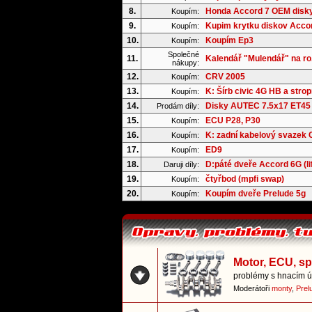
8.
Honda Accord 7 OEM disk
Koupím:
9.
Kupim krytku diskov Acco
Koupím:
10.
Koupím Ep3
Koupím:
Společné
11.
Kalendář "Mulendář" na ro.
nákupy:
12.
CRV 2005
Koupím:
13.
K: Šírb civic 4G HB a strop
Koupím:
14.
Disky AUTEC 7.5x17 ET45
Prodám díly:
15.
ECU P28, P30
Koupím:
16.
K: zadní kabelový svazek
Koupím:
17.
ED9
Koupím:
18.
D:páté dveře Accord 6G (li
Daruji díly:
19.
čtyřbod (mpfi swap)
Koupím:
20.
Koupím dveře Prelude 5g
Koupím:
Motor, ECU, s
problémy s hnacím ús
Moderátoři
monty
,
Prel