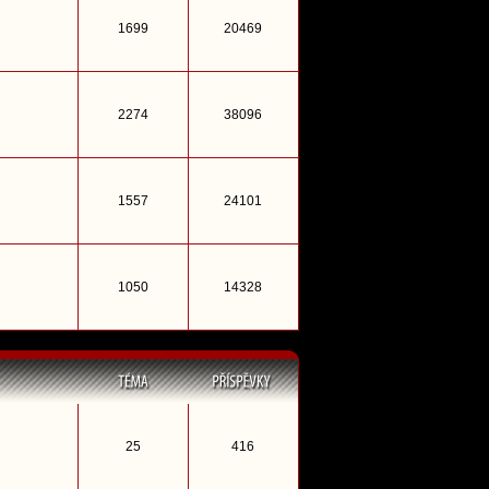
1699
20469
2274
38096
1557
24101
1050
14328
25
416