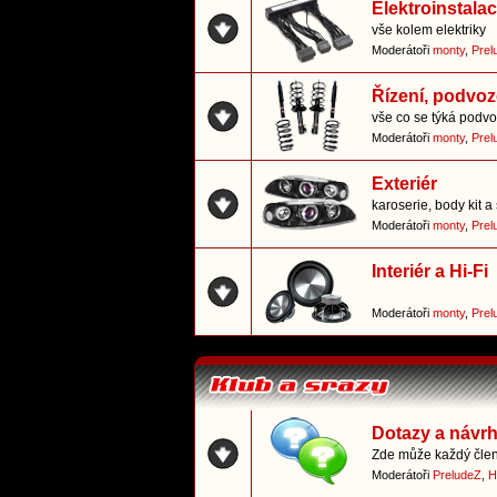
Elektroinstala
vše kolem elektriky
Moderátoři
monty
,
Prel
Řízení, podvoz
vše co se týká podvo
Moderátoři
monty
,
Prel
Exteriér
karoserie, body kit a 
Moderátoři
monty
,
Prel
Interiér a Hi-Fi
Moderátoři
monty
,
Prel
Dotazy a návr
Zde může každý člen 
Moderátoři
PreludeZ
,
H