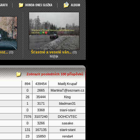
oz...
Šťastné a veselé ván...
(0)
(0)
M@jk
Zobrazit posledních 100 příspěvků
894
439454
Matěj Krupař
0
2665
MartinaT@seznam.cz
26
35444
King
1
3171
bladman31
0
3368
stani-stani
7376
3107240
DOHCVTEC
0
3266
sasake
131
167135
stani-stani
23
15850
renda4