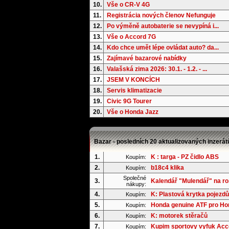
10.
Vše o CR-V 4G
11.
Registrácia nových členov Nefunguje
12.
Po výměně autobaterie se nevypíná i...
13.
Vše o Accord 7G
14.
Kdo chce umět lépe ovládat auto? da...
15.
Zajímavé bazarové nabídky
16.
Valašská zima 2026: 30.1. - 1.2. - ...
17.
JSEM V KONCÍCH
18.
Servis klimatizacie
19.
Civic 9G Tourer
20.
Vše o Honda Jazz
Bazar - posledních 20 aktualizovaných inzerát
1.
K : targa - PZ čidlo ABS
Koupím:
2.
b18c4 klika
Koupím:
Společné
3.
Kalendář "Mulendář" na ro.
nákupy:
4.
K: Plastová krytka pojezdů
Koupím:
5.
Honda genuine ATF pro Hond
Koupím:
6.
K: motorek stěračů
Koupím:
7.
Kupim sportovy vyfuk Acc
Koupím: