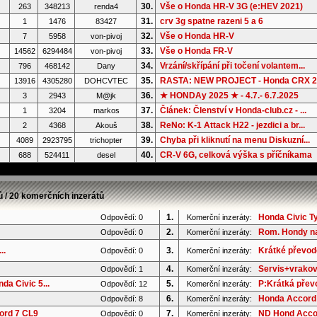
30.
Vše o Honda HR-V 3G (e:HEV 2021)
263
348213
renda4
31.
crv 3g spatne razeni 5 a 6
1
1476
83427
32.
Vše o Honda HR-V
7
5958
von-pivoj
33.
Vše o Honda FR-V
14562
6294484
von-pivoj
34.
Vrzání/skřípání při točení volantem...
796
468142
Dany
35.
RASTA: NEW PROJECT - Honda CRX 2G
13916
4305280
DOHCVTEC
36.
★ HONDAy 2025 ★ - 4.7.- 6.7.2025
3
2943
M@jk
37.
Článek: Členství v Honda-club.cz - ...
1
3204
markos
38.
ReNo: K-1 Attack H22 - jezdici a br...
2
4368
Akouš
39.
Chyba při kliknutí na menu Diskuzní...
4089
2923795
trichopter
40.
CR-V 6G, celková výška s příčníkama
688
524411
desel
ů / 20 komerčních inzerátů
1.
Honda Civic T
Odpovědí: 0
Komerční inzeráty:
2.
Rom. Hondy na
Odpovědí: 0
Komerční inzeráty:
..
3.
Krátké převod
Odpovědí: 0
Komerční inzeráty:
4.
Servis+vrakov
Odpovědí: 1
Komerční inzeráty:
a Civic 5...
5.
P:Krátká převo
Odpovědí: 12
Komerční inzeráty:
6.
Honda Accord 
Odpovědí: 8
Komerční inzeráty:
ord 7 CL9
7.
ND Hond Accor
Odpovědí: 0
Komerční inzeráty: