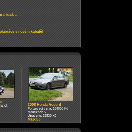
re back ...
olupráce v novém kabátě!
rd
2008 Honda Accord
00 Kč
Pořizovací cena: 189000 Kč
Modifikací: 5
Utraceno: 28530 Kč
Majkl30