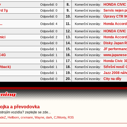
y
8.
HONDA CIVIC 
Odpovědí: 0
Komerční inzeráty:
rd 7g
9.
Servis nejen p
Odpovědí: 0
Komerční inzeráty:
10.
Úpravy CTR 9G 
Odpovědí: 0
Komerční inzeráty:
..
11.
Honda Accord 
Odpovědí: 4
Komerční inzeráty:
12.
HONDA CIVIC 8
Odpovědí: 0
Komerční inzeráty:
nici
13.
Honda Accord 
Odpovědí: 2
Komerční inzeráty:
14.
Disky Japan Ra
Odpovědí: 0
Komerční inzeráty:
15.
JF performanc
Odpovědí: 1
Komerční inzeráty:
 C4G
16.
www.japaneseoi
Odpovědí: 1
Komerční inzeráty:
17.
Honda Civic 3D
Odpovědí: 1
Komerční inzeráty:
ftback)
18.
Střešní nosič
Odpovědí: 1
Komerční inzeráty:
19.
Jazz 2008 náhr
Odpovědí: 1
Komerční inzeráty:
20.
City na díly
Odpovědí: 0
Komerční inzeráty:
pojka a převodovka
trojím vozidla? zeptejte se zde...
udeZ
,
Hellborn
,
crxmann
,
Wayne
,
dark
,
CJMonty
,
R3S