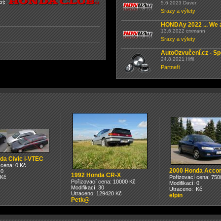
5.6.2023 Daver
Srazy a výlety
HONDAy 2022 ... We a
13.6.2022 crxmann
Srazy a výlety
AutoOzvučení.cz - Sp
24.8.2021 Hifil
Partneři
da Civic i-VTEC
 cena: 0 Kč
2000 Honda Acco
 0
1992 Honda CR-X
 Kč
Pořizovací cena: 750
Pořizovací cena: 10000 Kč
Modifikací: 0
Modifikací: 30
Utraceno: Kč
Utraceno: 129420 Kč
elpin
Petk@