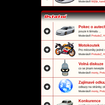
Moderátoři
M@jk
,
kand
Pokec o autec
pouze k tématu ...
Moderátoři
PreludeZ
,
H
Motokoutek
Pro milovníky jedné 
Moderátoři
PreludeZ
,
H
Volná diskuze
co se jinam nevejde
Moderátoři
monty
,
Prel
Zajímavé odka
odkazy na stránky, o
Moderátoři
monty
,
Prel
Konkurence