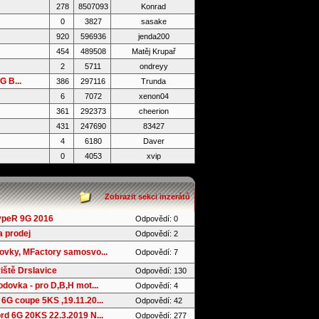
278
8507093
Konrad
0
3827
sasake
920
596936
jenda200
454
489508
Matěj Krupař
2
5711
ondreyy
 B...
386
297116
Trunda
6
7072
xenon04
361
292373
cheerion
431
247690
83427
4
6180
Daver
0
4053
xvip
Zobrazit sekci inzerátů
ypeR 9G 2016
Odpovědí: 0
 prodej
Odpovědí: 2
ovky, MFactory samosvo...
Odpovědí: 7
iště Drslavice
Odpovědí: 130
dovka - pro D,B,H mot...
Odpovědí: 4
6G coupe 5KS ,19.11.20...
Odpovědí: 42
d 6G 20KS 22.3.2019 N...
Odpovědí: 277