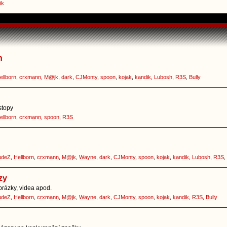
ik
h
ellborn
,
crxmann
,
M@jk
,
dark
,
CJMonty
,
spoon
,
kojak
,
kandik
,
Lubosh
,
R3S
,
Bully
stopy
ellborn
,
crxmann
,
spoon
,
R3S
udeZ
,
Hellborn
,
crxmann
,
M@jk
,
Wayne
,
dark
,
CJMonty
,
spoon
,
kojak
,
kandik
,
Lubosh
,
R3S
,
zy
brázky, videa apod.
udeZ
,
Hellborn
,
crxmann
,
M@jk
,
Wayne
,
dark
,
CJMonty
,
spoon
,
kojak
,
kandik
,
R3S
,
Bully