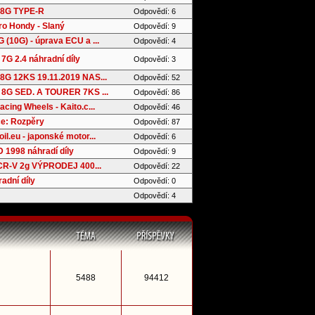
8G TYPE-R
Odpovědí: 6
ro Hondy - Slaný
Odpovědí: 9
(10G) - úprava ECU a ...
Odpovědí: 4
7G 2.4 náhradní díly
Odpovědí: 3
G 12KS 19.11.2019 NAS...
Odpovědí: 52
8G SED. A TOURER 7KS ...
Odpovědí: 86
cing Wheels - Kaito.c...
Odpovědí: 46
e: Rozpěry
Odpovědí: 87
l.eu - japonské motor...
Odpovědí: 6
 1998 náhradí díly
Odpovědí: 9
 CR-V 2g VÝPRODEJ 400...
Odpovědí: 22
adní díly
Odpovědí: 0
Odpovědí: 4
5488
94412