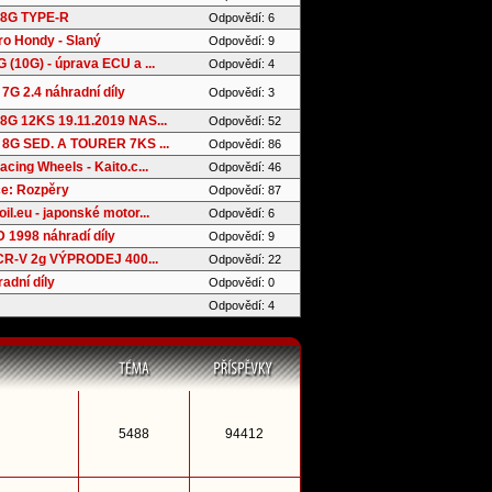
8G TYPE-R
Odpovědí: 6
ro Hondy - Slaný
Odpovědí: 9
(10G) - úprava ECU a ...
Odpovědí: 4
7G 2.4 náhradní díly
Odpovědí: 3
G 12KS 19.11.2019 NAS...
Odpovědí: 52
8G SED. A TOURER 7KS ...
Odpovědí: 86
cing Wheels - Kaito.c...
Odpovědí: 46
e: Rozpěry
Odpovědí: 87
l.eu - japonské motor...
Odpovědí: 6
 1998 náhradí díly
Odpovědí: 9
 CR-V 2g VÝPRODEJ 400...
Odpovědí: 22
adní díly
Odpovědí: 0
Odpovědí: 4
5488
94412