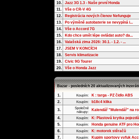
10.
Jazz 3G 1.3 - Naše první Honda
11.
Vše o CR-V 4G
12.
Registrácia nových členov Nefunguje
13.
Po výměně autobaterie se nevypíná i...
14.
Vše o Accord 7G
15.
Kdo chce umět lépe ovládat auto? da...
16.
Valašská zima 2026: 30.1. - 1.2. - ...
17.
JSEM V KONCÍCH
18.
Servis klimatizacie
19.
Civic 9G Tourer
20.
Vše o Honda Jazz
Bazar - posledních 20 aktualizovaných inzerát
1.
K : targa - PZ čidlo ABS
Koupím:
2.
b18c4 klika
Koupím:
Společné
3.
Kalendář "Mulendář" na ro.
nákupy:
4.
K: Plastová krytka pojezdů
Koupím:
5.
Honda genuine ATF pro Hond
Koupím:
6.
K: motorek stěračů
Koupím:
7.
Kupim sportovy vyfuk Acc
Koupím: