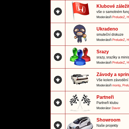
Klubové záležit
vše o samotném fung
Moderátoři
PreludeZ
,
H
Ukradeno
smuteční diskuze
Moderátoři
PreludeZ
,
H
Srazy
srazy, srazíky a mini
Moderátoři
PreludeZ
,
H
Závody a sprin
Vše kolem závodění 
Moderátoři
monty
,
Prel
Partneři
Partneři klubu
Moderátor
Daver
Showroom
Naše projekty