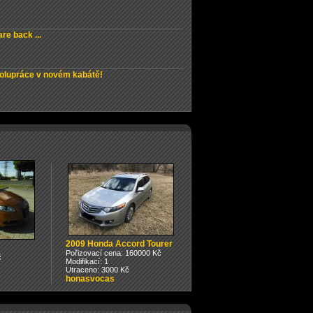
re back ...
olupráce v novém kabátě!
2009 Honda Accord Tourer
Pořizovací cena: 160000 Kč
č
Modifikací: 1
Utraceno: 3000 Kč
honasvocas