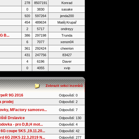
278
8507191
Konrad
0
3830
sasake
920
597264
jenda200
454
489634
Matěj Krupař
2
5717
ondreyy
 B...
386
297198
Trunda
6
7077
xenon04
361
292424
cheerion
431
247756
83427
4
6196
Daver
0
4055
xvip
Zobrazit sekci inzerátů
ypeR 9G 2016
Odpovědí: 0
 prodej
Odpovědí: 2
ovky, MFactory samosvo...
Odpovědí: 7
iště Drslavice
Odpovědí: 130
dovka - pro D,B,H mot...
Odpovědí: 4
6G coupe 5KS ,19.11.20...
Odpovědí: 42
d 6G 20KS 22.3.2019 N...
Odpovědí: 277