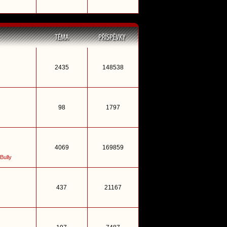
2435
148538
98
1797
4069
169859
Bully
437
21167