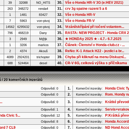
30.
Vše o Honda HR-V 3G (e:HEV 2021)
39
32088
NO_HITS
31.
crv 3g spatne razeni 5 a 6
263
348272
renda4
32.
Vše o Honda HR-V
1
1481
83427
33.
Vše o Honda FR-V
7
5963
von-pivoj
34.
Vrzání/skřípání při točení volantem...
14562
6295632
von-pivoj
35.
RASTA: NEW PROJECT - Honda CRX 2G
796
468219
Dany
36.
★ HONDAy 2025 ★ - 4.7.- 6.7.2025
3
2949
M@jk
37.
Článek: Členství v Honda-club.cz - ...
1
3206
markos
38.
ReNo: K-1 Attack H22 - jezdici a br...
2
4374
Akouš
39.
Chyba při kliknutí na menu Diskuzní...
4089
2924201
trichopter
40.
CR-V 6G, celková výška s příčníkama
688
524464
desel
ů / 20 komerčních inzerátů
1.
Honda Civic T
Odpovědí: 0
Komerční inzeráty:
2.
Rom. Hondy na
Odpovědí: 0
Komerční inzeráty:
..
3.
Krátké převod
Odpovědí: 0
Komerční inzeráty:
4.
Servis+vrakov
Odpovědí: 1
Komerční inzeráty:
a Civic 5...
5.
P:Krátká převo
Odpovědí: 12
Komerční inzeráty:
6.
Honda Accord 
Odpovědí: 8
Komerční inzeráty:
ord 7 CL9
7.
ND Hond Accor
Odpovědí: 0
Komerční inzeráty: