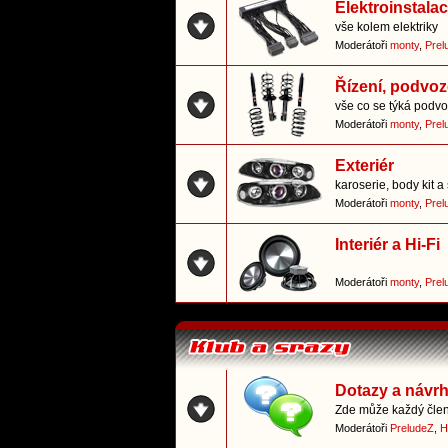
Elektroinstala
vše kolem elektriky
Moderátoři
monty
,
Prel
Řízení, podvoz
vše co se týká podvo
Moderátoři
monty
,
Prel
Exteriér
karoserie, body kit a 
Moderátoři
monty
,
Prel
Interiér a Hi-Fi
Moderátoři
monty
,
Prel
Dotazy a návr
Zde může každý člen 
Moderátoři
PreludeZ
,
H