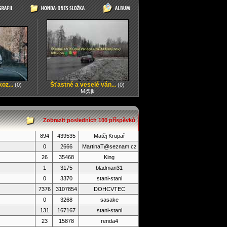
oz...
Šťastné a veselé ván...
(0)
(0)
M@jk
Zobrazit posledních 100 příspěvků
894
439535
Matěj Krupař
0
2666
MartinaT@seznam.cz
26
35468
King
1
3175
bladman31
0
3370
stani-stani
7376
3107854
DOHCVTEC
0
3268
sasake
131
167167
stani-stani
23
15878
renda4