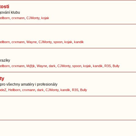
osti
ování klubu
ellborn
,
crxmann
,
CJMonty
,
kojak
ellborn
,
crxmann
,
Wayne
,
CJMonty
,
spoon
,
kojak
,
kandik
srazíky
ellborn
,
crxmann
,
M@jk
,
Wayne
,
dark
,
CJMonty
,
spoon
,
kojak
,
kandik
,
R3S
,
Bully
ty
pro všechny amatéry i profesionály
udeZ
,
Hellborn
,
crxmann
,
dark
,
CJMonty
,
kandik
,
R3S
,
Bully