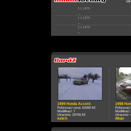
1.1.1970
...
1.1.1970
...
1.1.1970
...
1999 Honda Accord
1998 Hon
Pořizovací cena: 62000 Kč
Pořizovací
Modifikací: 7
Modifikací:
Utraceno: 20700 Kč
Utraceno: 
kalich
iMajo