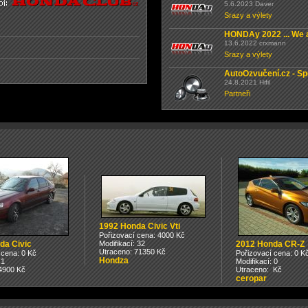
5.6.2023 Daver
Srazy a výlety
HONDAy 2022 ... We a
13.6.2022 crxmann
Srazy a výlety
AutoOzvučení.cz - Sp
24.8.2021 Hifil
Partneři
1992 Honda Civic Vti
Pořizovací cena: 4000 Kč
da Civic
Modifikací: 32
2012 Honda CR-Z
Utraceno: 71350 Kč
 cena: 0 Kč
Pořizovací cena: 0 K
Hondza
 1
Modifikací: 0
4900 Kč
Utraceno: Kč
ceropar