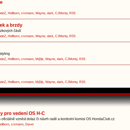
ce
udeZ
,
Hellborn
,
crxmann
,
Wayne
,
dark
,
CJMonty
,
R3S
ek a brzdy
zkových částí
udeZ
,
Hellborn
,
crxmann
,
Wayne
,
dark
,
CJMonty
,
R3S
styling
udeZ
,
Hellborn
,
crxmann
,
M@jk
,
Wayne
,
dark
,
CJMonty
,
R3S
udeZ
,
Hellborn
,
crxmann
,
M@jk
,
Wayne
,
dark
,
CJMonty
,
R3S
hy pro vedení OS H-C
oficiálně vznést dotaz či návrh radě a kontrolní komisi OS HondaClub.cz
ellborn
,
crxmann
,
Daver