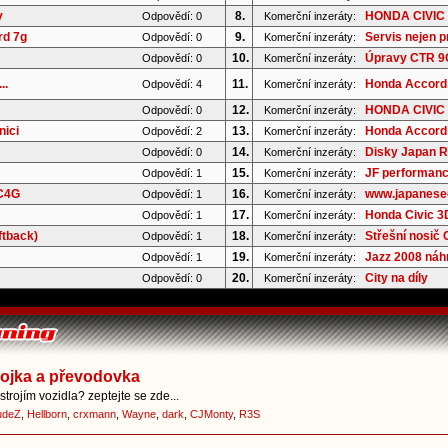
y
8.
HONDA CIVIC 
Odpovědí: 0
Komerční inzeráty:
rd 7g
9.
Servis nejen p
Odpovědí: 0
Komerční inzeráty:
10.
Úpravy CTR 9G 
Odpovědí: 0
Komerční inzeráty:
..
11.
Honda Accord 
Odpovědí: 4
Komerční inzeráty:
12.
HONDA CIVIC 8
Odpovědí: 0
Komerční inzeráty:
nici
13.
Honda Accord 
Odpovědí: 2
Komerční inzeráty:
14.
Disky Japan Ra
Odpovědí: 0
Komerční inzeráty:
15.
JF performanc
Odpovědí: 1
Komerční inzeráty:
 C4G
16.
www.japaneseoi
Odpovědí: 1
Komerční inzeráty:
17.
Honda Civic 3D
Odpovědí: 1
Komerční inzeráty:
ftback)
18.
Střešní nosič
Odpovědí: 1
Komerční inzeráty:
19.
Jazz 2008 náhr
Odpovědí: 1
Komerční inzeráty:
20.
City na díly
Odpovědí: 0
Komerční inzeráty:
pojka a převodovka
trojím vozidla? zeptejte se zde...
udeZ
,
Hellborn
,
crxmann
,
Wayne
,
dark
,
CJMonty
,
R3S