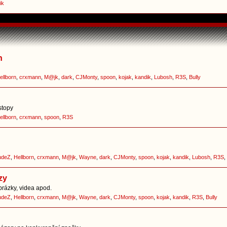
ik
h
ellborn
,
crxmann
,
M@jk
,
dark
,
CJMonty
,
spoon
,
kojak
,
kandik
,
Lubosh
,
R3S
,
Bully
stopy
ellborn
,
crxmann
,
spoon
,
R3S
udeZ
,
Hellborn
,
crxmann
,
M@jk
,
Wayne
,
dark
,
CJMonty
,
spoon
,
kojak
,
kandik
,
Lubosh
,
R3S
,
zy
brázky, videa apod.
udeZ
,
Hellborn
,
crxmann
,
M@jk
,
Wayne
,
dark
,
CJMonty
,
spoon
,
kojak
,
kandik
,
R3S
,
Bully