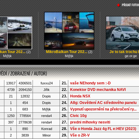
kan Tour 202...
MikroBalkan Tour 202...
Je to tak trochu k
(2)
(2)
M@jk
M@jk
ge.or.ge
21.
vaše NEhondy sem :-D
13917
4306501
fuxxu24
22.
Konektor DVD mechanika NAVI
4739
2094150
Jiřik
23.
Honda NSX
21
12832
Dopis
24.
A8g: Osvětlení AC středového panelu
1
454
Dopis
25.
Vypnutí upozornění na překročení ry...
1
683
M@jk
26.
Civic 10g
1250
778564
renda4
27.
predni mlhovky nesviti
397
2778638
renda4
28.
Vše o Honda Jazz 4g FL e:HEV (2023)
1
890
Konrad
29.
Vše o ZR-V
2
3839
Minor