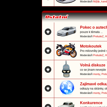
Moderátoři
M@jk
,
kand
Pokec o autec
pouze k tématu ...
Moderátoři
PreludeZ
,
H
Motokoutek
Pro milovníky jedné 
Moderátoři
PreludeZ
,
H
Volná diskuze
co se jinam nevejde
Moderátoři
monty
,
Prel
Zajímavé odka
odkazy na stránky, o
Moderátoři
monty
,
Prel
Konkurence