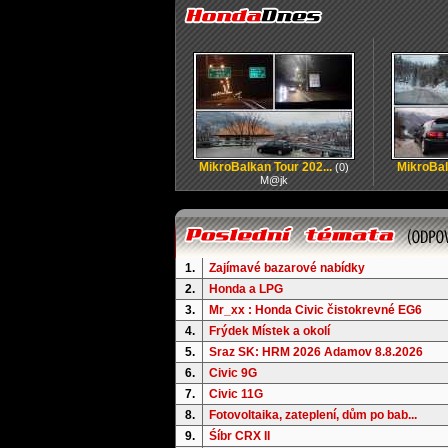
MikroBalkan Tour 202...
MikroBal
(0)
M@jk
1.
Zajímavé bazarové nabídky
2.
Honda a LPG
3.
Mr_xx : Honda Civic čistokrevné EG6
4.
Frýdek Místek a okolí
5.
Sraz SK: HRM 2026 Adamov 8.8.2026
6.
Civic 9G
7.
Civic 11G
8.
Fotovoltaika, zateplení, dům po bab...
9.
Śíbr CRX II