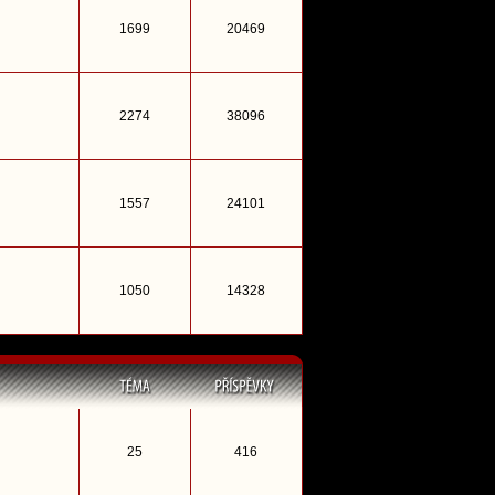
1699
20469
2274
38096
1557
24101
1050
14328
25
416