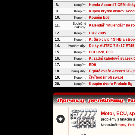
8.
Honda Accord 7 OEM disk
Koupím:
9.
Kupim krytku diskov Acco
Koupím:
10.
Koupím Ep3
Koupím:
Společné
11.
Kalendář "Mulendář" na ro.
nákupy:
12.
CRV 2005
Koupím:
13.
K: Šírb civic 4G HB a strop
Koupím:
14.
Disky AUTEC 7.5x17 ET45
Prodám díly:
15.
ECU P28, P30
Koupím:
16.
K: zadní kabelový svazek
Koupím:
17.
ED9
Koupím:
18.
D:páté dveře Accord 6G (li
Daruji díly:
19.
čtyřbod (mpfi swap)
Koupím:
20.
Koupím dveře Prelude 5g
Koupím:
Motor, ECU, s
problémy s hnacím ús
Moderátoři
monty
,
Prel