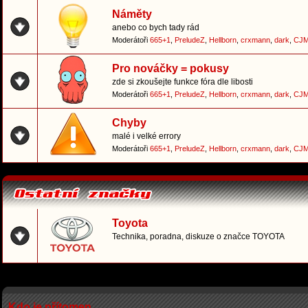
Náměty
anebo co bych tady rád
Moderátoři
665+1
,
PreludeZ
,
Hellborn
,
crxmann
,
dark
,
CJM
Pro nováčky = pokusy
zde si zkoušejte funkce fóra dle libosti
Moderátoři
665+1
,
PreludeZ
,
Hellborn
,
crxmann
,
dark
,
CJM
Chyby
malé i velké errory
Moderátoři
665+1
,
PreludeZ
,
Hellborn
,
crxmann
,
dark
,
CJM
Toyota
Technika, poradna, diskuze o značce TOYOTA
Kdo je přítomen