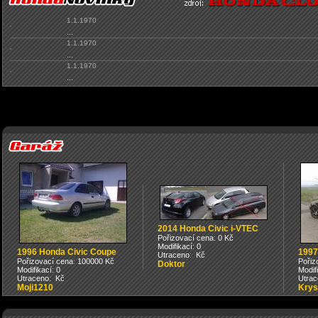
1.1.1970
...
1.1.1970
...
1.1.1970
...
2014 Honda Civic i-VTEC
Pořizovací cena: 0 Kč
Modifikací: 0
1996 Honda Civic Coupe
1997
Utraceno: Kč
Pořizovací cena: 100000 Kč
Pořiz
Doktor
Modifikací: 0
Modif
Utraceno: Kč
Utrac
Moji1210
Krys