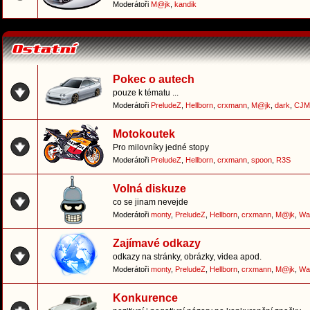
Moderátoři
M@jk
,
kandik
Pokec o autech
pouze k tématu ...
Moderátoři
PreludeZ
,
Hellborn
,
crxmann
,
M@jk
,
dark
,
CJM
Motokoutek
Pro milovníky jedné stopy
Moderátoři
PreludeZ
,
Hellborn
,
crxmann
,
spoon
,
R3S
Volná diskuze
co se jinam nevejde
Moderátoři
monty
,
PreludeZ
,
Hellborn
,
crxmann
,
M@jk
,
Wa
Zajímavé odkazy
odkazy na stránky, obrázky, videa apod.
Moderátoři
monty
,
PreludeZ
,
Hellborn
,
crxmann
,
M@jk
,
Wa
Konkurence