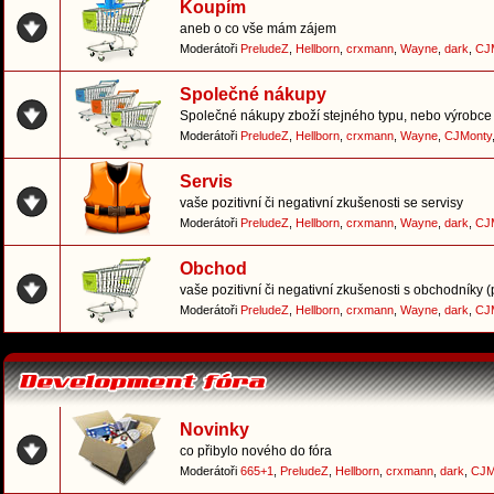
Koupím
aneb o co vše mám zájem
Moderátoři
PreludeZ
,
Hellborn
,
crxmann
,
Wayne
,
dark
,
CJ
Společné nákupy
Společné nákupy zboží stejného typu, nebo výrobce 
Moderátoři
PreludeZ
,
Hellborn
,
crxmann
,
Wayne
,
CJMonty
Servis
vaše pozitivní či negativní zkušenosti se servisy
Moderátoři
PreludeZ
,
Hellborn
,
crxmann
,
Wayne
,
dark
,
CJ
Obchod
vaše pozitivní či negativní zkušenosti s obchodníky 
Moderátoři
PreludeZ
,
Hellborn
,
crxmann
,
Wayne
,
dark
,
CJ
Novinky
co přibylo nového do fóra
Moderátoři
665+1
,
PreludeZ
,
Hellborn
,
crxmann
,
dark
,
CJM