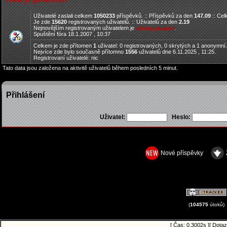
Uživatelé zaslali celkem
1050233
příspěvků. :: Příspěvků za den
147.09
:: Ce
Je zde
15620
registrovaných uživatelů. :: Uživatelů za den
2.19
Nejnovějším registrovaným uživatelem je
whitneybarron
.
Spuštění fóra 18.1.2007 , 10:37
Celkem je zde přítomen
1
uživatel: 0 registrovaných, 0 skrytých a 1 anonymní
Nejvíce zde bylo současně přítomno
1556
uživatelů dne 6.11.2025 , 11:25.
Registrovaní uživatelé: nic
Tato data jsou založena na aktivitě uživatelů během posledních 5 minut.
Přihlášení
Uživatel:
Heslo:
Nové příspěvky
(
104575
útoků)
[ Čas: 0.3002s ][ Dotaz