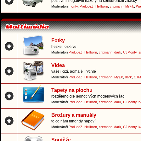
pozitivní i negativní názory na konkurenční značky
Moderátoři
monty
,
PreludeZ
,
Hellborn
,
crxmann
,
M@jk
,
Wa
Fotky
hezké i ošklivé
Moderátoři
PreludeZ
,
Hellborn
,
crxmann
,
dark
,
CJMonty
,
s
Videa
vaše i cizí, pomalé i rychlé
Moderátoři
PreludeZ
,
Hellborn
,
crxmann
,
M@jk
,
dark
,
CJM
Tapety na plochu
rozděleno dle jednotlivých modelových řad
Moderátoři
PreludeZ
,
Hellborn
,
crxmann
,
dark
,
CJMonty
,
n
Brožury a manuály
to co nám mnohdy napoví
Moderátoři
PreludeZ
,
Hellborn
,
crxmann
,
dark
,
CJMonty
,
k
Soutěže