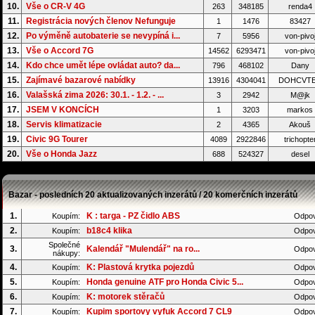
10.
Vše o CR-V 4G
263
348185
renda4
11.
Registrácia nových členov Nefunguje
1
1476
83427
12.
Po výměně autobaterie se nevypíná i...
7
5956
von-pivo
13.
Vše o Accord 7G
14562
6293471
von-pivo
14.
Kdo chce umět lépe ovládat auto? da...
796
468102
Dany
15.
Zajímavé bazarové nabídky
13916
4304041
DOHCVT
16.
Valašská zima 2026: 30.1. - 1.2. - ...
3
2942
M@jk
17.
JSEM V KONCÍCH
1
3203
markos
18.
Servis klimatizacie
2
4365
Akouš
19.
Civic 9G Tourer
4089
2922846
trichopte
20.
Vše o Honda Jazz
688
524327
desel
Bazar - posledních 20 aktualizovaných inzerátů / 20 komerčních inzerátů
1.
K : targa - PZ čidlo ABS
Koupím:
Odpov
2.
b18c4 klika
Koupím:
Odpov
Společné
3.
Kalendář "Mulendář" na ro...
Odpov
nákupy:
4.
K: Plastová krytka pojezdů
Koupím:
Odpov
5.
Honda genuine ATF pro Honda Civic 5...
Koupím:
Odpov
6.
K: motorek stěračů
Koupím:
Odpov
7.
Kupim sportovy vyfuk Accord 7 CL9
Koupím:
Odpov