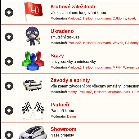
Klubové záležitosti
vše o samotném fungování klubu
Moderátoři
PreludeZ
,
Hellborn
,
crxmann
,
CJMonty
,
kojak
Ukradeno
smuteční diskuze
Moderátoři
PreludeZ
,
Hellborn
,
crxmann
,
Wayne
,
CJMonty
Srazy
srazy, srazíky a minisrazíky
Moderátoři
PreludeZ
,
Hellborn
,
crxmann
,
M@jk
,
Wayne
,
da
Závody a sprinty
Vše kolem závodění pro všechny amatéry i profesion
Moderátoři
monty
,
PreludeZ
,
Hellborn
,
crxmann
,
dark
,
CJM
Partneři
Partneři klubu
Moderátor
Daver
Showroom
Naše projekty