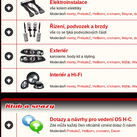
Elektroinstalace
vše kolem elektriky
Moderátoři
monty
,
PreludeZ
,
Hellborn
,
crxmann
,
Wayne
,
d
Řízení, podvozek a brzdy
vše co se týká podvozkových částí
Moderátoři
monty
,
PreludeZ
,
Hellborn
,
crxmann
,
Wayne
,
d
Exteriér
karoserie, body kit a styling
Moderátoři
monty
,
PreludeZ
,
Hellborn
,
crxmann
,
M@jk
,
Wa
Interiér a Hi-Fi
Moderátoři
monty
,
PreludeZ
,
Hellborn
,
crxmann
,
M@jk
,
Wa
Dotazy a návrhy pro vedení OS H-C
Zde může každý člen oficiálně vznést dotaz či návrh
Moderátoři
PreludeZ
,
Hellborn
,
crxmann
,
Daver