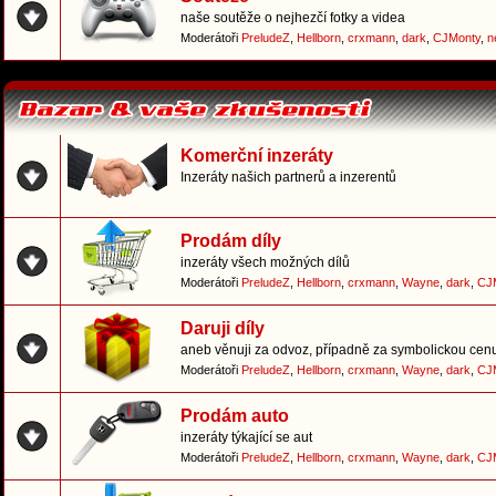
naše soutěže o nejhezčí fotky a videa
Moderátoři
PreludeZ
,
Hellborn
,
crxmann
,
dark
,
CJMonty
,
n
Komerční inzeráty
Inzeráty našich partnerů a inzerentů
Prodám díly
inzeráty všech možných dílů
Moderátoři
PreludeZ
,
Hellborn
,
crxmann
,
Wayne
,
dark
,
CJ
Daruji díly
aneb věnuji za odvoz, případně za symbolickou cen
Moderátoři
PreludeZ
,
Hellborn
,
crxmann
,
Wayne
,
dark
,
CJ
Prodám auto
inzeráty týkající se aut
Moderátoři
PreludeZ
,
Hellborn
,
crxmann
,
Wayne
,
dark
,
CJ