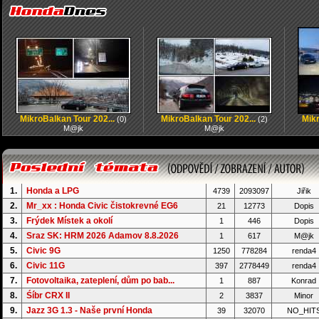
MikroBalkan Tour 202...
MikroBalkan Tour 202...
Mikr
(0)
(2)
M@jk
M@jk
1.
Honda a LPG
4739
2093097
Jiřik
2.
Mr_xx : Honda Civic čistokrevné EG6
21
12773
Dopis
3.
Frýdek Místek a okolí
1
446
Dopis
4.
Sraz SK: HRM 2026 Adamov 8.8.2026
1
617
M@jk
5.
Civic 9G
1250
778284
renda4
6.
Civic 11G
397
2778449
renda4
7.
Fotovoltaika, zateplení, dům po bab...
1
887
Konrad
8.
Śíbr CRX II
2
3837
Minor
9.
Jazz 3G 1.3 - Naše první Honda
39
32070
NO_HIT