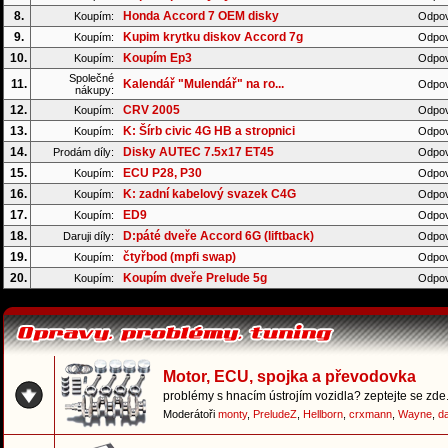
8.
Honda Accord 7 OEM disky
Koupím:
Odpov
9.
Kupim krytku diskov Accord 7g
Koupím:
Odpov
10.
Koupím Ep3
Koupím:
Odpov
Společné
11.
Kalendář "Mulendář" na ro...
Odpov
nákupy:
12.
CRV 2005
Koupím:
Odpov
13.
K: Šírb civic 4G HB a stropnici
Koupím:
Odpov
14.
Disky AUTEC 7.5x17 ET45
Prodám díly:
Odpov
15.
ECU P28, P30
Koupím:
Odpov
16.
K: zadní kabelový svazek C4G
Koupím:
Odpov
17.
ED9
Koupím:
Odpov
18.
D:páté dveře Accord 6G (liftback)
Daruji díly:
Odpov
19.
čtyřbod (mpfi swap)
Koupím:
Odpov
20.
Koupím dveře Prelude 5g
Koupím:
Odpov
Motor, ECU, spojka a převodovka
problémy s hnacím ústrojím vozidla? zeptejte se zde.
Moderátoři
monty
,
PreludeZ
,
Hellborn
,
crxmann
,
Wayne
,
d