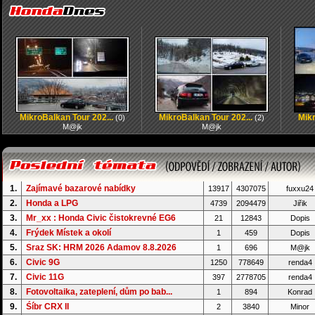
MikroBalkan Tour 202...
MikroBalkan Tour 202...
Mikr
(0)
(2)
M@jk
M@jk
1.
Zajímavé bazarové nabídky
13917
4307075
fuxxu24
2.
Honda a LPG
4739
2094479
Jiřik
3.
Mr_xx : Honda Civic čistokrevné EG6
21
12843
Dopis
4.
Frýdek Místek a okolí
1
459
Dopis
5.
Sraz SK: HRM 2026 Adamov 8.8.2026
1
696
M@jk
6.
Civic 9G
1250
778649
renda4
7.
Civic 11G
397
2778705
renda4
8.
Fotovoltaika, zateplení, dům po bab...
1
894
Konrad
9.
Śíbr CRX II
2
3840
Minor