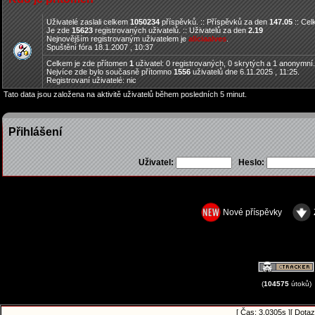
Uživatelé zaslali celkem
1050234
příspěvků. :: Příspěvků za den
147.05
:: Ce
Je zde
15623
registrovaných uživatelů. :: Uživatelů za den
2.19
Nejnovějším registrovaným uživatelem je
aliciaalves
.
Spuštění fóra 18.1.2007 , 10:37
Celkem je zde přítomen
1
uživatel: 0 registrovaných, 0 skrytých a 1 anonymní
Nejvíce zde bylo současně přítomno
1556
uživatelů dne 6.11.2025 , 11:25.
Registrovaní uživatelé: nic
Tato data jsou založena na aktivitě uživatelů během posledních 5 minut.
Přihlášení
Uživatel:
Heslo:
Nové příspěvky
(
104575
útoků)
[ Čas: 3.0305s ][ Dota