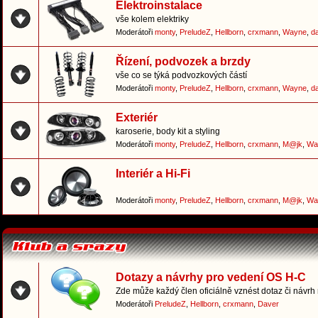
Elektroinstalace
vše kolem elektriky
Moderátoři
monty
,
PreludeZ
,
Hellborn
,
crxmann
,
Wayne
,
d
Řízení, podvozek a brzdy
vše co se týká podvozkových částí
Moderátoři
monty
,
PreludeZ
,
Hellborn
,
crxmann
,
Wayne
,
d
Exteriér
karoserie, body kit a styling
Moderátoři
monty
,
PreludeZ
,
Hellborn
,
crxmann
,
M@jk
,
Wa
Interiér a Hi-Fi
Moderátoři
monty
,
PreludeZ
,
Hellborn
,
crxmann
,
M@jk
,
Wa
Dotazy a návrhy pro vedení OS H-C
Zde může každý člen oficiálně vznést dotaz či návrh
Moderátoři
PreludeZ
,
Hellborn
,
crxmann
,
Daver