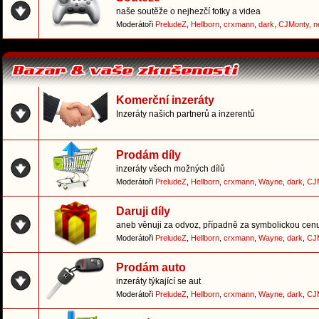
naše soutěže o nejhezčí fotky a videa
Moderátoři
PreludeZ
,
Hellborn
,
crxmann
,
dark
,
CJMonty
,
n
Komerční inzeráty
Inzeráty našich partnerů a inzerentů
Prodám díly
inzeráty všech možných dílů
Moderátoři
PreludeZ
,
Hellborn
,
crxmann
,
Wayne
,
dark
,
CJ
Daruji díly
aneb věnuji za odvoz, případně za symbolickou cen
Moderátoři
PreludeZ
,
Hellborn
,
crxmann
,
Wayne
,
dark
,
CJ
Prodám auto
inzeráty týkající se aut
Moderátoři
PreludeZ
,
Hellborn
,
crxmann
,
Wayne
,
dark
,
CJ