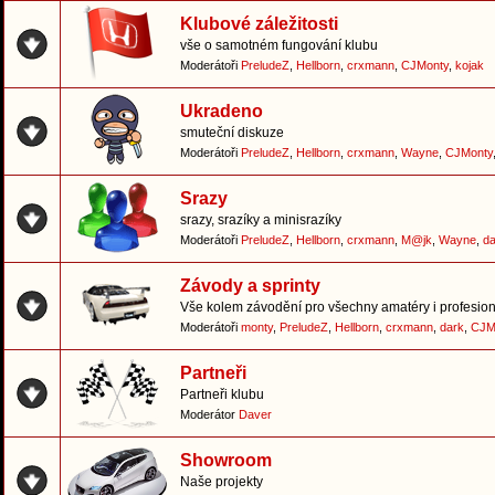
Klubové záležitosti
vše o samotném fungování klubu
Moderátoři
PreludeZ
,
Hellborn
,
crxmann
,
CJMonty
,
kojak
Ukradeno
smuteční diskuze
Moderátoři
PreludeZ
,
Hellborn
,
crxmann
,
Wayne
,
CJMonty
Srazy
srazy, srazíky a minisrazíky
Moderátoři
PreludeZ
,
Hellborn
,
crxmann
,
M@jk
,
Wayne
,
da
Závody a sprinty
Vše kolem závodění pro všechny amatéry i profesion
Moderátoři
monty
,
PreludeZ
,
Hellborn
,
crxmann
,
dark
,
CJM
Partneři
Partneři klubu
Moderátor
Daver
Showroom
Naše projekty