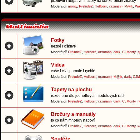
pozitivní i negativní názory na konkurenční značky
Moderátoři
monty
,
PreludeZ
,
Hellborn
,
crxmann
,
M@jk
,
Wa
Fotky
hezké i ošklivé
Moderátoři
PreludeZ
,
Hellborn
,
crxmann
,
dark
,
CJMonty
,
s
Videa
vaše i cizí, pomalé i rychlé
Moderátoři
PreludeZ
,
Hellborn
,
crxmann
,
M@jk
,
dark
,
CJM
Tapety na plochu
rozděleno dle jednotlivých modelových řad
Moderátoři
PreludeZ
,
Hellborn
,
crxmann
,
dark
,
CJMonty
,
n
Brožury a manuály
to co nám mnohdy napoví
Moderátoři
PreludeZ
,
Hellborn
,
crxmann
,
dark
,
CJMonty
,
k
Soutěže