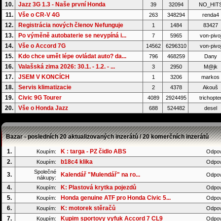
10.
Jazz 3G 1.3 - Naše první Honda
39
32094
NO_HIT
11.
Vše o CR-V 4G
263
348294
renda4
12.
Registrácia nových členov Nefunguje
1
1484
83427
13.
Po výměně autobaterie se nevypíná i...
7
5965
von-pivo
14.
Vše o Accord 7G
14562
6296310
von-pivo
15.
Kdo chce umět lépe ovládat auto? da...
796
468259
Dany
16.
Valašská zima 2026: 30.1. - 1.2. - ...
3
2950
M@jk
17.
JSEM V KONCÍCH
1
3206
markos
18.
Servis klimatizacie
2
4378
Akouš
19.
Civic 9G Tourer
4089
2924495
trichopte
20.
Vše o Honda Jazz
688
524482
desel
Bazar - posledních 20 aktualizovaných inzerátů / 20 komerčních inzerátů
1.
K : targa - PZ čidlo ABS
Koupím:
Odpov
2.
b18c4 klika
Koupím:
Odpov
Společné
3.
Kalendář "Mulendář" na ro...
Odpov
nákupy:
4.
K: Plastová krytka pojezdů
Koupím:
Odpov
5.
Honda genuine ATF pro Honda Civic 5...
Koupím:
Odpov
6.
K: motorek stěračů
Koupím:
Odpov
7.
Kupim sportovy vyfuk Accord 7 CL9
Koupím:
Odpov