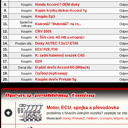
8.
Honda Accord 7 OEM disky
Koupím:
Odpov
9.
Kupim krytku diskov Accord 7g
Koupím:
Odpov
10.
Koupím Ep3
Koupím:
Odpov
Společné
11.
Kalendář "Mulendář" na ro...
Odpov
nákupy:
12.
CRV 2005
Koupím:
Odpov
13.
K: Šírb civic 4G HB a stropnici
Koupím:
Odpov
14.
Disky AUTEC 7.5x17 ET45
Prodám díly:
Odpov
15.
ECU P28, P30
Koupím:
Odpov
16.
K: zadní kabelový svazek C4G
Koupím:
Odpov
17.
ED9
Koupím:
Odpov
18.
D:páté dveře Accord 6G (liftback)
Daruji díly:
Odpov
19.
čtyřbod (mpfi swap)
Koupím:
Odpov
20.
Koupím dveře Prelude 5g
Koupím:
Odpov
Motor, ECU, spojka a převodovka
problémy s hnacím ústrojím vozidla? zeptejte se zde.
Moderátoři
monty
,
PreludeZ
,
Hellborn
,
crxmann
,
Wayne
,
d