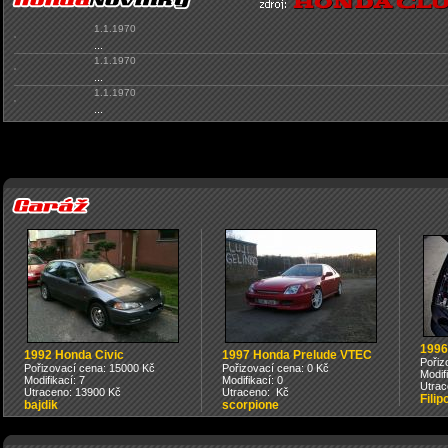
1.1.1970
...
1.1.1970
...
1.1.1970
...
1996
1992 Honda Civic
1997 Honda Prelude VTEC
Pořiz
Pořizovací cena: 15000 Kč
Pořizovací cena: 0 Kč
Modif
Modifikací: 7
Modifikací: 0
Utrac
Utraceno: 13900 Kč
Utraceno: Kč
Filip
bajdik
scorpione