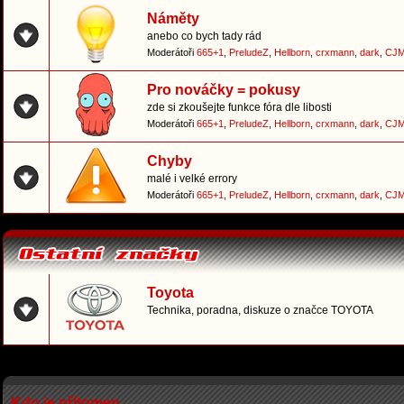
Náměty
anebo co bych tady rád
Moderátoři
665+1
,
PreludeZ
,
Hellborn
,
crxmann
,
dark
,
CJM
Pro nováčky = pokusy
zde si zkoušejte funkce fóra dle libosti
Moderátoři
665+1
,
PreludeZ
,
Hellborn
,
crxmann
,
dark
,
CJM
Chyby
malé i velké errory
Moderátoři
665+1
,
PreludeZ
,
Hellborn
,
crxmann
,
dark
,
CJM
Toyota
Technika, poradna, diskuze o značce TOYOTA
Kdo je přítomen