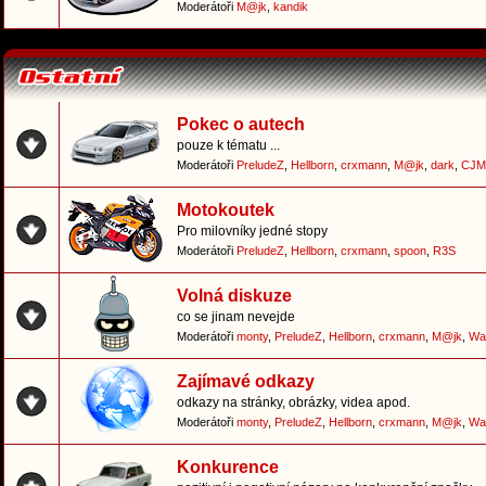
Moderátoři
M@jk
,
kandik
Pokec o autech
pouze k tématu ...
Moderátoři
PreludeZ
,
Hellborn
,
crxmann
,
M@jk
,
dark
,
CJM
Motokoutek
Pro milovníky jedné stopy
Moderátoři
PreludeZ
,
Hellborn
,
crxmann
,
spoon
,
R3S
Volná diskuze
co se jinam nevejde
Moderátoři
monty
,
PreludeZ
,
Hellborn
,
crxmann
,
M@jk
,
Wa
Zajímavé odkazy
odkazy na stránky, obrázky, videa apod.
Moderátoři
monty
,
PreludeZ
,
Hellborn
,
crxmann
,
M@jk
,
Wa
Konkurence