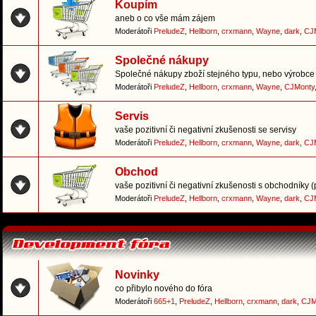
Koupím
aneb o co vše mám zájem
Moderátoři
PreludeZ
,
Hellborn
,
crxmann
,
Wayne
,
dark
,
CJ
Společné nákupy
Společné nákupy zboží stejného typu, nebo výrobce 
Moderátoři
PreludeZ
,
Hellborn
,
crxmann
,
Wayne
,
CJMonty
Servis
vaše pozitivní či negativní zkušenosti se servisy
Moderátoři
PreludeZ
,
Hellborn
,
crxmann
,
Wayne
,
dark
,
CJ
Obchod
vaše pozitivní či negativní zkušenosti s obchodníky 
Moderátoři
PreludeZ
,
Hellborn
,
crxmann
,
Wayne
,
dark
,
CJ
Novinky
co přibylo nového do fóra
Moderátoři
665+1
,
PreludeZ
,
Hellborn
,
crxmann
,
dark
,
CJM