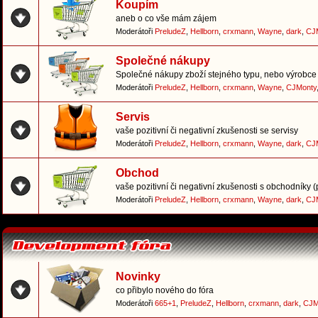
Koupím
aneb o co vše mám zájem
Moderátoři
PreludeZ
,
Hellborn
,
crxmann
,
Wayne
,
dark
,
CJ
Společné nákupy
Společné nákupy zboží stejného typu, nebo výrobce 
Moderátoři
PreludeZ
,
Hellborn
,
crxmann
,
Wayne
,
CJMonty
Servis
vaše pozitivní či negativní zkušenosti se servisy
Moderátoři
PreludeZ
,
Hellborn
,
crxmann
,
Wayne
,
dark
,
CJ
Obchod
vaše pozitivní či negativní zkušenosti s obchodníky 
Moderátoři
PreludeZ
,
Hellborn
,
crxmann
,
Wayne
,
dark
,
CJ
Novinky
co přibylo nového do fóra
Moderátoři
665+1
,
PreludeZ
,
Hellborn
,
crxmann
,
dark
,
CJM