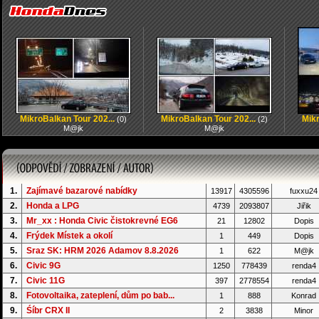
MikroBalkan Tour 202...
MikroBalkan Tour 202...
Mikr
(0)
(2)
M@jk
M@jk
1.
Zajímavé bazarové nabídky
13917
4305596
fuxxu24
2.
Honda a LPG
4739
2093807
Jiřik
3.
Mr_xx : Honda Civic čistokrevné EG6
21
12802
Dopis
4.
Frýdek Místek a okolí
1
449
Dopis
5.
Sraz SK: HRM 2026 Adamov 8.8.2026
1
622
M@jk
6.
Civic 9G
1250
778439
renda4
7.
Civic 11G
397
2778554
renda4
8.
Fotovoltaika, zateplení, dům po bab...
1
888
Konrad
9.
Śíbr CRX II
2
3838
Minor