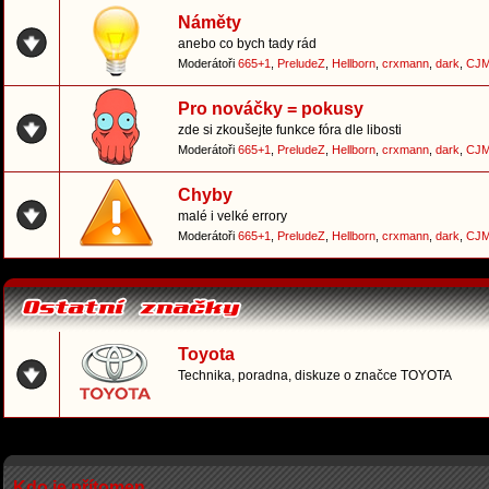
Náměty
anebo co bych tady rád
Moderátoři
665+1
,
PreludeZ
,
Hellborn
,
crxmann
,
dark
,
CJM
Pro nováčky = pokusy
zde si zkoušejte funkce fóra dle libosti
Moderátoři
665+1
,
PreludeZ
,
Hellborn
,
crxmann
,
dark
,
CJM
Chyby
malé i velké errory
Moderátoři
665+1
,
PreludeZ
,
Hellborn
,
crxmann
,
dark
,
CJM
Toyota
Technika, poradna, diskuze o značce TOYOTA
Kdo je přítomen