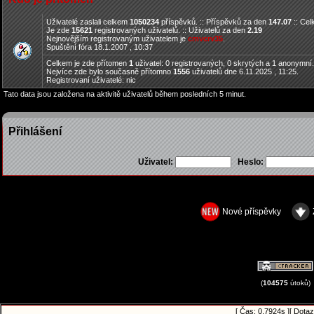
Uživatelé zaslali celkem
1050234
příspěvků. :: Příspěvků za den
147.07
:: Ce
Je zde
15621
registrovaných uživatelů. :: Uživatelů za den
2.19
Nejnovějším registrovaným uživatelem je
cmvcrv35
.
Spuštění fóra 18.1.2007 , 10:37
Celkem je zde přítomen
1
uživatel: 0 registrovaných, 0 skrytých a 1 anonymní
Nejvíce zde bylo současně přítomno
1556
uživatelů dne 6.11.2025 , 11:25.
Registrovaní uživatelé: nic
Tato data jsou založena na aktivitě uživatelů během posledních 5 minut.
Přihlášení
Uživatel:
Heslo:
Nové příspěvky
(
104575
útoků)
[ Čas: 0.7924s ][ Dotaz