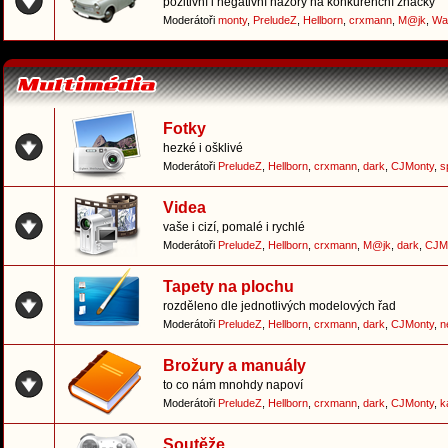
pozitivní i negativní názory na konkurenční značky
Moderátoři
monty
,
PreludeZ
,
Hellborn
,
crxmann
,
M@jk
,
Wa
Fotky
hezké i ošklivé
Moderátoři
PreludeZ
,
Hellborn
,
crxmann
,
dark
,
CJMonty
,
s
Videa
vaše i cizí, pomalé i rychlé
Moderátoři
PreludeZ
,
Hellborn
,
crxmann
,
M@jk
,
dark
,
CJM
Tapety na plochu
rozděleno dle jednotlivých modelových řad
Moderátoři
PreludeZ
,
Hellborn
,
crxmann
,
dark
,
CJMonty
,
n
Brožury a manuály
to co nám mnohdy napoví
Moderátoři
PreludeZ
,
Hellborn
,
crxmann
,
dark
,
CJMonty
,
k
Soutěže