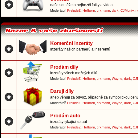
naše soutěže o nejhezčí fotky a videa
Moderátoři
PreludeZ
,
Hellborn
,
crxmann
,
dark
,
CJMonty
,
n
Komerční inzeráty
Inzeráty našich partnerů a inzerentů
Prodám díly
inzeráty všech možných dílů
Moderátoři
PreludeZ
,
Hellborn
,
crxmann
,
Wayne
,
dark
,
CJ
Daruji díly
aneb věnuji za odvoz, případně za symbolickou cen
Moderátoři
PreludeZ
,
Hellborn
,
crxmann
,
Wayne
,
dark
,
CJ
Prodám auto
inzeráty týkající se aut
Moderátoři
PreludeZ
,
Hellborn
,
crxmann
,
Wayne
,
dark
,
CJ