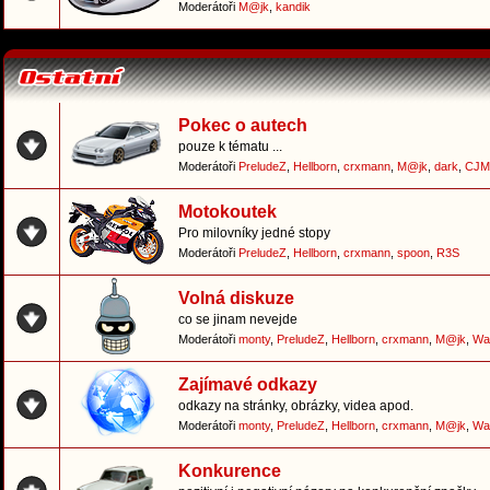
Moderátoři
M@jk
,
kandik
Pokec o autech
pouze k tématu ...
Moderátoři
PreludeZ
,
Hellborn
,
crxmann
,
M@jk
,
dark
,
CJM
Motokoutek
Pro milovníky jedné stopy
Moderátoři
PreludeZ
,
Hellborn
,
crxmann
,
spoon
,
R3S
Volná diskuze
co se jinam nevejde
Moderátoři
monty
,
PreludeZ
,
Hellborn
,
crxmann
,
M@jk
,
Wa
Zajímavé odkazy
odkazy na stránky, obrázky, videa apod.
Moderátoři
monty
,
PreludeZ
,
Hellborn
,
crxmann
,
M@jk
,
Wa
Konkurence