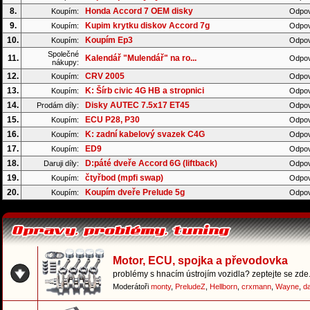
8.
Honda Accord 7 OEM disky
Koupím:
Odpov
9.
Kupim krytku diskov Accord 7g
Koupím:
Odpov
10.
Koupím Ep3
Koupím:
Odpov
Společné
11.
Kalendář "Mulendář" na ro...
Odpov
nákupy:
12.
CRV 2005
Koupím:
Odpov
13.
K: Šírb civic 4G HB a stropnici
Koupím:
Odpov
14.
Disky AUTEC 7.5x17 ET45
Prodám díly:
Odpov
15.
ECU P28, P30
Koupím:
Odpov
16.
K: zadní kabelový svazek C4G
Koupím:
Odpov
17.
ED9
Koupím:
Odpov
18.
D:páté dveře Accord 6G (liftback)
Daruji díly:
Odpov
19.
čtyřbod (mpfi swap)
Koupím:
Odpov
20.
Koupím dveře Prelude 5g
Koupím:
Odpov
Motor, ECU, spojka a převodovka
problémy s hnacím ústrojím vozidla? zeptejte se zde.
Moderátoři
monty
,
PreludeZ
,
Hellborn
,
crxmann
,
Wayne
,
d