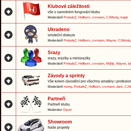
Klubové záležitosti
vše o samotném fungování klubu
Moderátoři
PreludeZ
,
Hellborn
,
crxmann
,
CJMonty
,
kojak
Ukradeno
smuteční diskuze
Moderátoři
PreludeZ
,
Hellborn
,
crxmann
,
Wayne
,
CJMonty
Srazy
srazy, srazíky a minisrazíky
Moderátoři
PreludeZ
,
Hellborn
,
crxmann
,
M@jk
,
Wayne
,
da
Závody a sprinty
Vše kolem závodění pro všechny amatéry i profesion
Moderátoři
monty
,
PreludeZ
,
Hellborn
,
crxmann
,
dark
,
CJM
Partneři
Partneři klubu
Moderátor
Daver
Showroom
Naše projekty