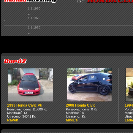
1.1.1970
...
1.1.1970
...
1.1.1970
...
1993 Honda Civic Vti
2008 Honda Civic
1994
Pořizovací cena: 115000 Kč
Pořizovací cena: 0 Kč
Pořiz
Modifikací: 13
Modifikací: 0
Modif
Utraceno: 34341 Kč
Utraceno: Kč
Utrac
Raven
MIML's
Lada