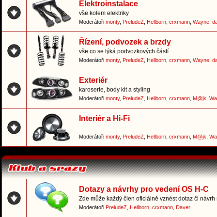
Elektroinstalace
vše kolem elektriky
Moderátoři
monty
,
PreludeZ
,
Hellborn
,
crxmann
,
Wayne
,
d
Řízení, podvozek a brzdy
vše co se týká podvozkových částí
Moderátoři
monty
,
PreludeZ
,
Hellborn
,
crxmann
,
Wayne
,
d
Exteriér
karoserie, body kit a styling
Moderátoři
monty
,
PreludeZ
,
Hellborn
,
crxmann
,
M@jk
,
Wa
Interiér a Hi-Fi
Moderátoři
monty
,
PreludeZ
,
Hellborn
,
crxmann
,
M@jk
,
Wa
Dotazy a návrhy pro vedení OS H-C
Zde může každý člen oficiálně vznést dotaz či návrh
Moderátoři
PreludeZ
,
Hellborn
,
crxmann
,
Daver