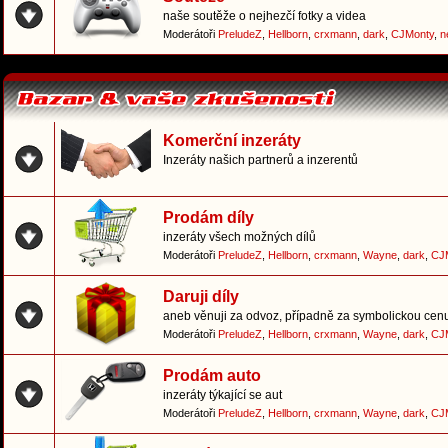
naše soutěže o nejhezčí fotky a videa
Moderátoři
PreludeZ
,
Hellborn
,
crxmann
,
dark
,
CJMonty
,
n
Komerční inzeráty
Inzeráty našich partnerů a inzerentů
Prodám díly
inzeráty všech možných dílů
Moderátoři
PreludeZ
,
Hellborn
,
crxmann
,
Wayne
,
dark
,
CJ
Daruji díly
aneb věnuji za odvoz, případně za symbolickou cen
Moderátoři
PreludeZ
,
Hellborn
,
crxmann
,
Wayne
,
dark
,
CJ
Prodám auto
inzeráty týkající se aut
Moderátoři
PreludeZ
,
Hellborn
,
crxmann
,
Wayne
,
dark
,
CJ