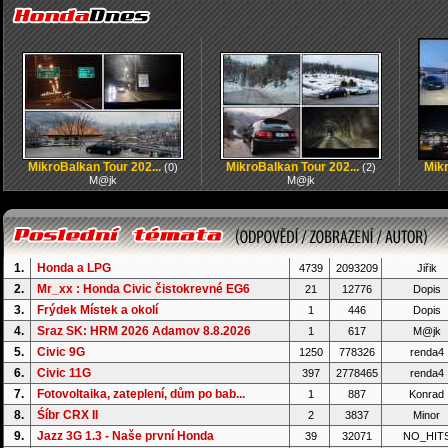
MikroBalkan Tour 202...
MikroBalkan Tour 202...
Mikr
(0)
(2)
M@jk
M@jk
1.
Honda a LPG
4739
2093209
Jiřik
2.
Mr_xx : Honda Civic čistokrevné EG6
21
12776
Dopis
3.
Frýdek Místek a okolí
1
446
Dopis
4.
Sraz SK: HRM 2026 Adamov 8.8.2026
1
617
M@jk
5.
Civic 9G
1250
778326
renda4
6.
Civic 11G
397
2778465
renda4
7.
Fotovoltaika, zateplení, dům po bab...
1
887
Konrad
8.
Śíbr CRX II
2
3837
Minor
9.
Jazz 3G 1.3 - Naše první Honda
39
32071
NO_HIT