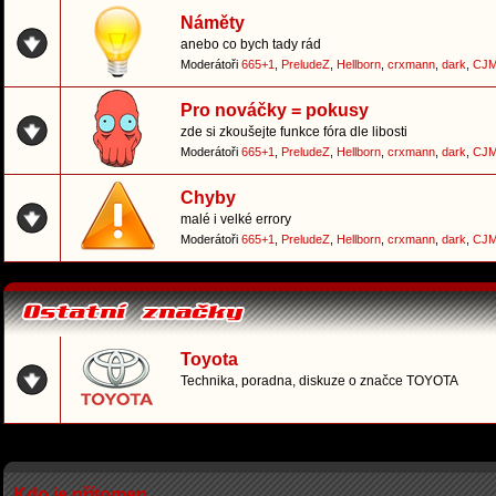
Náměty
anebo co bych tady rád
Moderátoři
665+1
,
PreludeZ
,
Hellborn
,
crxmann
,
dark
,
CJM
Pro nováčky = pokusy
zde si zkoušejte funkce fóra dle libosti
Moderátoři
665+1
,
PreludeZ
,
Hellborn
,
crxmann
,
dark
,
CJM
Chyby
malé i velké errory
Moderátoři
665+1
,
PreludeZ
,
Hellborn
,
crxmann
,
dark
,
CJM
Toyota
Technika, poradna, diskuze o značce TOYOTA
Kdo je přítomen