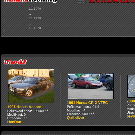
1.1.1970
...
1.1.1970
...
1.1.1970
...
2000
1991 Honda CR-X VTEC
Pořiz
1991 Honda Accord
Pořizovací cena: 0 Kč
Modif
Modifikací: 4
Pořizovací cena: 109000 Kč
Utrac
Utraceno: 5000 Kč
Modifikací: 0
pevo
Quiksilver
Utraceno: Kč
HonDan