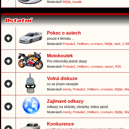
Moderátoři
M@jk
,
kandik
Pokec o autech
pouze k tématu ...
Moderátoři
PreludeZ
,
Hellborn
,
crxmann
,
M@jk
,
dark
,
CJM
Motokoutek
Pro milovníky jedné stopy
Moderátoři
PreludeZ
,
Hellborn
,
crxmann
,
spoon
,
R3S
Volná diskuze
co se jinam nevejde
Moderátoři
monty
,
PreludeZ
,
Hellborn
,
crxmann
,
M@jk
,
Wa
Zajímavé odkazy
odkazy na stránky, obrázky, videa apod.
Moderátoři
monty
,
PreludeZ
,
Hellborn
,
crxmann
,
M@jk
,
Wa
Konkurence