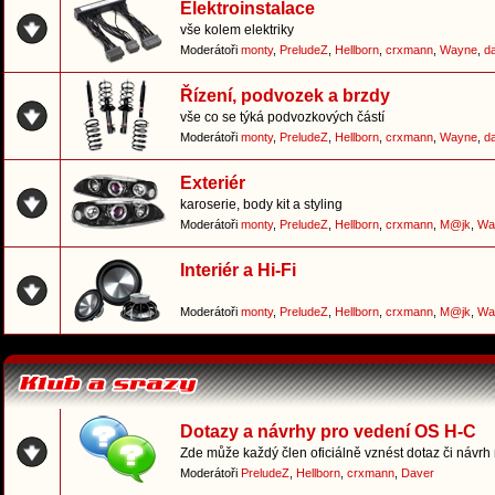
Elektroinstalace
vše kolem elektriky
Moderátoři
monty
,
PreludeZ
,
Hellborn
,
crxmann
,
Wayne
,
d
Řízení, podvozek a brzdy
vše co se týká podvozkových částí
Moderátoři
monty
,
PreludeZ
,
Hellborn
,
crxmann
,
Wayne
,
d
Exteriér
karoserie, body kit a styling
Moderátoři
monty
,
PreludeZ
,
Hellborn
,
crxmann
,
M@jk
,
Wa
Interiér a Hi-Fi
Moderátoři
monty
,
PreludeZ
,
Hellborn
,
crxmann
,
M@jk
,
Wa
Dotazy a návrhy pro vedení OS H-C
Zde může každý člen oficiálně vznést dotaz či návrh
Moderátoři
PreludeZ
,
Hellborn
,
crxmann
,
Daver