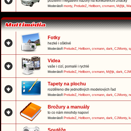
pozitivní i negativní názory na konkurenční značky
Moderátoři
monty
,
PreludeZ
,
Hellborn
,
crxmann
,
M@jk
,
Wa
Fotky
hezké i ošklivé
Moderátoři
PreludeZ
,
Hellborn
,
crxmann
,
dark
,
CJMonty
,
s
Videa
vaše i cizí, pomalé i rychlé
Moderátoři
PreludeZ
,
Hellborn
,
crxmann
,
M@jk
,
dark
,
CJM
Tapety na plochu
rozděleno dle jednotlivých modelových řad
Moderátoři
PreludeZ
,
Hellborn
,
crxmann
,
dark
,
CJMonty
,
n
Brožury a manuály
to co nám mnohdy napoví
Moderátoři
PreludeZ
,
Hellborn
,
crxmann
,
dark
,
CJMonty
,
k
Soutěže