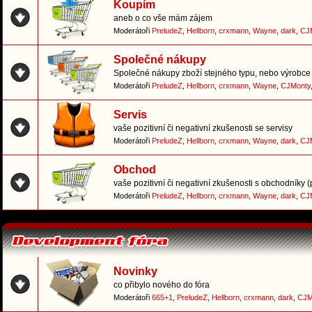
Koupím
aneb o co vše mám zájem
Moderátoři
PreludeZ
,
Hellborn
,
crxmann
,
Wayne
,
dark
,
CJ
Společné nákupy
Společné nákupy zboží stejného typu, nebo výrobce 
Moderátoři
PreludeZ
,
Hellborn
,
crxmann
,
Wayne
,
CJMonty
Servis
vaše pozitivní či negativní zkušenosti se servisy
Moderátoři
PreludeZ
,
Hellborn
,
crxmann
,
Wayne
,
dark
,
CJ
Obchod
vaše pozitivní či negativní zkušenosti s obchodníky 
Moderátoři
PreludeZ
,
Hellborn
,
crxmann
,
Wayne
,
dark
,
CJ
Novinky
co přibylo nového do fóra
Moderátoři
665+1
,
PreludeZ
,
Hellborn
,
crxmann
,
dark
,
CJM