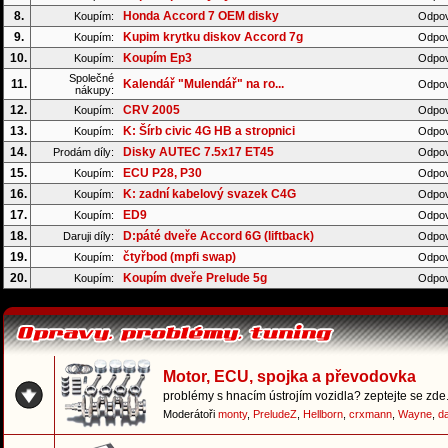
8.
Honda Accord 7 OEM disky
Koupím:
Odpov
9.
Kupim krytku diskov Accord 7g
Koupím:
Odpov
10.
Koupím Ep3
Koupím:
Odpov
Společné
11.
Kalendář "Mulendář" na ro...
Odpov
nákupy:
12.
CRV 2005
Koupím:
Odpov
13.
K: Šírb civic 4G HB a stropnici
Koupím:
Odpov
14.
Disky AUTEC 7.5x17 ET45
Prodám díly:
Odpov
15.
ECU P28, P30
Koupím:
Odpov
16.
K: zadní kabelový svazek C4G
Koupím:
Odpov
17.
ED9
Koupím:
Odpov
18.
D:páté dveře Accord 6G (liftback)
Daruji díly:
Odpov
19.
čtyřbod (mpfi swap)
Koupím:
Odpov
20.
Koupím dveře Prelude 5g
Koupím:
Odpov
Motor, ECU, spojka a převodovka
problémy s hnacím ústrojím vozidla? zeptejte se zde.
Moderátoři
monty
,
PreludeZ
,
Hellborn
,
crxmann
,
Wayne
,
d