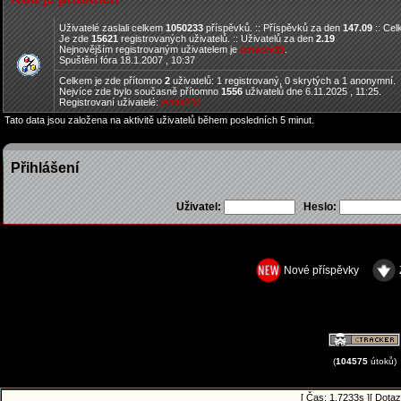
Uživatelé zaslali celkem
1050233
příspěvků. :: Příspěvků za den
147.09
:: Ce
Je zde
15621
registrovaných uživatelů. :: Uživatelů za den
2.19
Nejnovějším registrovaným uživatelem je
cmvcrv35
.
Spuštění fóra 18.1.2007 , 10:37
Celkem je zde přítomno
2
uživatelů: 1 registrovaný, 0 skrytých a 1 anonymní.
Nejvíce zde bylo současně přítomno
1556
uživatelů dne 6.11.2025 , 11:25.
Registrovaní uživatelé:
jenda200
Tato data jsou založena na aktivitě uživatelů během posledních 5 minut.
Přihlášení
Uživatel:
Heslo:
Nové příspěvky
(
104575
útoků)
[ Čas: 1.7233s ][ Dotaz