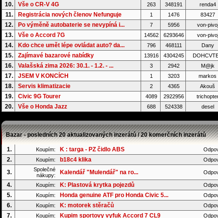
10.
Vše o CR-V 4G
263
348191
renda4
11.
Registrácia nových členov Nefunguje
1
1476
83427
12.
Po výměně autobaterie se nevypíná i...
7
5956
von-pivo
13.
Vše o Accord 7G
14562
6293646
von-pivo
14.
Kdo chce umět lépe ovládat auto? da...
796
468111
Dany
15.
Zajímavé bazarové nabídky
13916
4304245
DOHCVT
16.
Valašská zima 2026: 30.1. - 1.2. - ...
3
2942
M@jk
17.
JSEM V KONCÍCH
1
3203
markos
18.
Servis klimatizacie
2
4365
Akouš
19.
Civic 9G Tourer
4089
2922956
trichopte
20.
Vše o Honda Jazz
688
524338
desel
Bazar - posledních 20 aktualizovaných inzerátů / 20 komerčních inzerátů
1.
K : targa - PZ čidlo ABS
Koupím:
Odpov
2.
b18c4 klika
Koupím:
Odpov
Společné
3.
Kalendář "Mulendář" na ro...
Odpov
nákupy:
4.
K: Plastová krytka pojezdů
Koupím:
Odpov
5.
Honda genuine ATF pro Honda Civic 5...
Koupím:
Odpov
6.
K: motorek stěračů
Koupím:
Odpov
7.
Kupim sportovy vyfuk Accord 7 CL9
Koupím:
Odpov