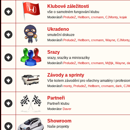
Klubové záležitosti
vše o samotném fungování klubu
Moderátoři
PreludeZ
,
Hellborn
,
crxmann
,
CJMonty
,
kojak
Ukradeno
smuteční diskuze
Moderátoři
PreludeZ
,
Hellborn
,
crxmann
,
Wayne
,
CJMonty
Srazy
srazy, srazíky a minisrazíky
Moderátoři
PreludeZ
,
Hellborn
,
crxmann
,
M@jk
,
Wayne
,
da
Závody a sprinty
Vše kolem závodění pro všechny amatéry i profesion
Moderátoři
monty
,
PreludeZ
,
Hellborn
,
crxmann
,
dark
,
CJM
Partneři
Partneři klubu
Moderátor
Daver
Showroom
Naše projekty