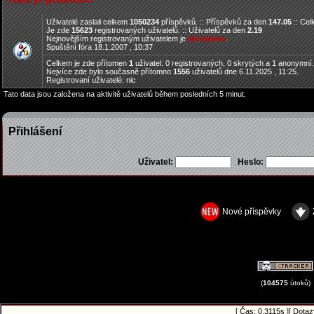
Uživatelé zaslali celkem
1050234
příspěvků. :: Příspěvků za den
147.05
:: Ce
Je zde
15623
registrovaných uživatelů. :: Uživatelů za den
2.19
Nejnovějším registrovaným uživatelem je
aliciaalves
.
Spuštění fóra 18.1.2007 , 10:37
Celkem je zde přítomen
1
uživatel: 0 registrovaných, 0 skrytých a 1 anonymní
Nejvíce zde bylo současně přítomno
1556
uživatelů dne 6.11.2025 , 11:25.
Registrovaní uživatelé: nic
Tato data jsou založena na aktivitě uživatelů během posledních 5 minut.
Přihlášení
Uživatel:
Heslo:
Nové příspěvky
(
104575
útoků)
[ Čas: 0.3115s ][ Dota