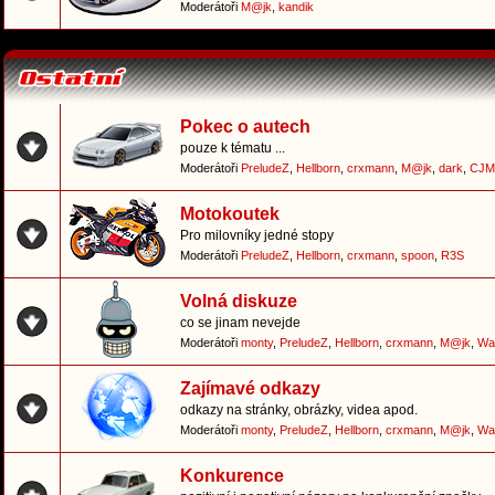
Moderátoři
M@jk
,
kandik
Pokec o autech
pouze k tématu ...
Moderátoři
PreludeZ
,
Hellborn
,
crxmann
,
M@jk
,
dark
,
CJM
Motokoutek
Pro milovníky jedné stopy
Moderátoři
PreludeZ
,
Hellborn
,
crxmann
,
spoon
,
R3S
Volná diskuze
co se jinam nevejde
Moderátoři
monty
,
PreludeZ
,
Hellborn
,
crxmann
,
M@jk
,
Wa
Zajímavé odkazy
odkazy na stránky, obrázky, videa apod.
Moderátoři
monty
,
PreludeZ
,
Hellborn
,
crxmann
,
M@jk
,
Wa
Konkurence