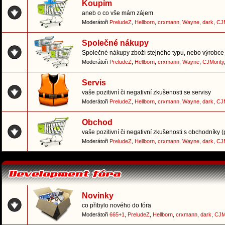
Koupím
aneb o co vše mám zájem
Moderátoři
PreludeZ
,
Hellborn
,
crxmann
,
Wayne
,
dark
,
CJ
Společné nákupy
Společné nákupy zboží stejného typu, nebo výrobce 
Moderátoři
PreludeZ
,
Hellborn
,
crxmann
,
Wayne
,
CJMonty
Servis
vaše pozitivní či negativní zkušenosti se servisy
Moderátoři
PreludeZ
,
Hellborn
,
crxmann
,
Wayne
,
dark
,
CJ
Obchod
vaše pozitivní či negativní zkušenosti s obchodníky 
Moderátoři
PreludeZ
,
Hellborn
,
crxmann
,
Wayne
,
dark
,
CJ
Novinky
co přibylo nového do fóra
Moderátoři
665+1
,
PreludeZ
,
Hellborn
,
crxmann
,
dark
,
CJM