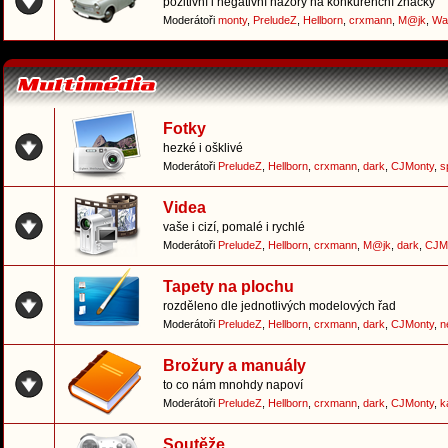
pozitivní i negativní názory na konkurenční značky
Moderátoři
monty
,
PreludeZ
,
Hellborn
,
crxmann
,
M@jk
,
Wa
Fotky
hezké i ošklivé
Moderátoři
PreludeZ
,
Hellborn
,
crxmann
,
dark
,
CJMonty
,
s
Videa
vaše i cizí, pomalé i rychlé
Moderátoři
PreludeZ
,
Hellborn
,
crxmann
,
M@jk
,
dark
,
CJM
Tapety na plochu
rozděleno dle jednotlivých modelových řad
Moderátoři
PreludeZ
,
Hellborn
,
crxmann
,
dark
,
CJMonty
,
n
Brožury a manuály
to co nám mnohdy napoví
Moderátoři
PreludeZ
,
Hellborn
,
crxmann
,
dark
,
CJMonty
,
k
Soutěže