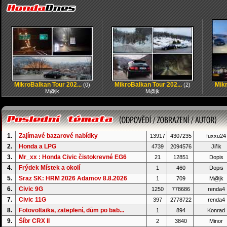
MikroBalkan Tour 202...
MikroBalkan Tour 202...
Mikr
(0)
(2)
M@jk
M@jk
1.
Zajímavé bazarové nabídky
13917
4307235
fuxxu24
2.
Honda a LPG
4739
2094576
Jiřik
3.
Mr_xx : Honda Civic čistokrevné EG6
21
12851
Dopis
4.
Frýdek Místek a okolí
1
460
Dopis
5.
Sraz SK: HRM 2026 Adamov 8.8.2026
1
709
M@jk
6.
Civic 9G
1250
778686
renda4
7.
Civic 11G
397
2778722
renda4
8.
Fotovoltaika, zateplení, dům po bab...
1
894
Konrad
9.
Śíbr CRX II
2
3840
Minor