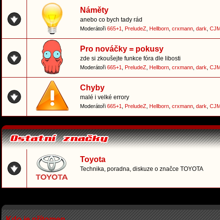
Náměty
anebo co bych tady rád
Moderátoři
665+1
,
PreludeZ
,
Hellborn
,
crxmann
,
dark
,
CJM
Pro nováčky = pokusy
zde si zkoušejte funkce fóra dle libosti
Moderátoři
665+1
,
PreludeZ
,
Hellborn
,
crxmann
,
dark
,
CJM
Chyby
malé i velké errory
Moderátoři
665+1
,
PreludeZ
,
Hellborn
,
crxmann
,
dark
,
CJM
Toyota
Technika, poradna, diskuze o značce TOYOTA
Kdo je přítomen