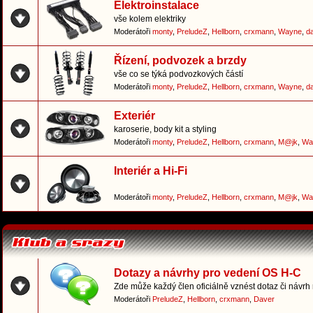
Elektroinstalace
vše kolem elektriky
Moderátoři
monty
,
PreludeZ
,
Hellborn
,
crxmann
,
Wayne
,
d
Řízení, podvozek a brzdy
vše co se týká podvozkových částí
Moderátoři
monty
,
PreludeZ
,
Hellborn
,
crxmann
,
Wayne
,
d
Exteriér
karoserie, body kit a styling
Moderátoři
monty
,
PreludeZ
,
Hellborn
,
crxmann
,
M@jk
,
Wa
Interiér a Hi-Fi
Moderátoři
monty
,
PreludeZ
,
Hellborn
,
crxmann
,
M@jk
,
Wa
Dotazy a návrhy pro vedení OS H-C
Zde může každý člen oficiálně vznést dotaz či návrh
Moderátoři
PreludeZ
,
Hellborn
,
crxmann
,
Daver