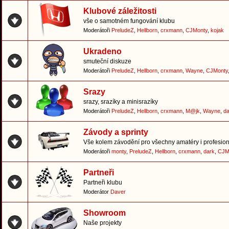
Klubové záležitosti
vše o samotném fungování klubu
Moderátoři
PreludeZ
,
Hellborn
,
crxmann
,
CJMonty
,
kojak
Ukradeno
smuteční diskuze
Moderátoři
PreludeZ
,
Hellborn
,
crxmann
,
Wayne
,
CJMonty
Srazy
srazy, srazíky a minisrazíky
Moderátoři
PreludeZ
,
Hellborn
,
crxmann
,
M@jk
,
Wayne
,
da
Závody a sprinty
Vše kolem závodění pro všechny amatéry i profesion
Moderátoři
monty
,
PreludeZ
,
Hellborn
,
crxmann
,
dark
,
CJM
Partneři
Partneři klubu
Moderátor
Daver
Showroom
Naše projekty