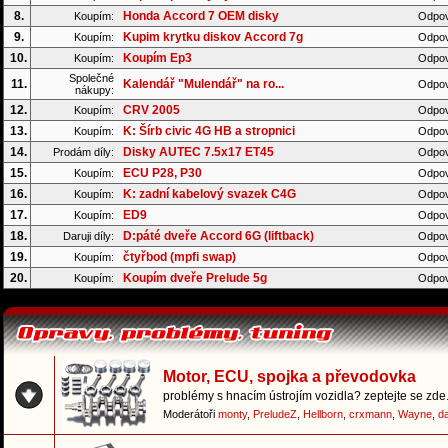
8.
Honda Accord 7 OEM disky
Koupím:
Odpov
9.
Kupim krytku diskov Accord 7g
Koupím:
Odpov
10.
Koupím Ep3
Koupím:
Odpov
Společné
11.
Kalendář "Mulendář" na ro...
Odpov
nákupy:
12.
CRV 2005
Koupím:
Odpov
13.
K: Šírb civic 4G HB a stropnici
Koupím:
Odpov
14.
Disky AUTEC 7.5x17 ET45
Prodám díly:
Odpov
15.
ECU P28, P30
Koupím:
Odpov
16.
K: zadní kabelový svazek C4G
Koupím:
Odpov
17.
ED9
Koupím:
Odpov
18.
D:páté dveře Accord 6G (liftback)
Daruji díly:
Odpov
19.
čtyřbod (mpfi swap)
Koupím:
Odpov
20.
Koupím dveře Prelude 5g
Koupím:
Odpov
Motor, ECU, spojka a převodovka
problémy s hnacím ústrojím vozidla? zeptejte se zde.
Moderátoři
monty
,
PreludeZ
,
Hellborn
,
crxmann
,
Wayne
,
d