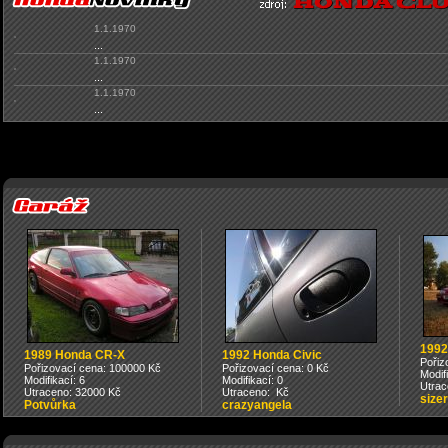
1.1.1970
...
1.1.1970
...
1.1.1970
...
1992
1989 Honda CR-X
1992 Honda Civic
Pořiz
Pořizovací cena: 100000 Kč
Pořizovací cena: 0 Kč
Modif
Modifikací: 6
Modifikací: 0
Utrac
Utraceno: 32000 Kč
Utraceno: Kč
sizer
Potvůrka
crazyangela