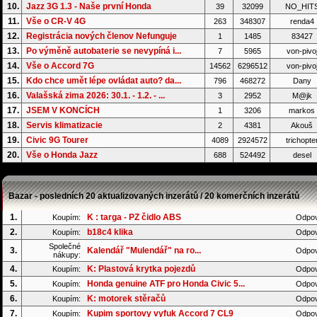
10.
Jazz 3G 1.3 - Naše první Honda
39
32099
NO_HIT
11.
Vše o CR-V 4G
263
348307
renda4
12.
Registrácia nových členov Nefunguje
1
1485
83427
13.
Po výměně autobaterie se nevypíná i...
7
5965
von-pivo
14.
Vše o Accord 7G
14562
6296512
von-pivo
15.
Kdo chce umět lépe ovládat auto? da...
796
468272
Dany
16.
Valašská zima 2026: 30.1. - 1.2. - ...
3
2952
M@jk
17.
JSEM V KONCÍCH
1
3206
markos
18.
Servis klimatizacie
2
4381
Akouš
19.
Civic 9G Tourer
4089
2924572
trichopte
20.
Vše o Honda Jazz
688
524492
desel
Bazar - posledních 20 aktualizovaných inzerátů / 20 komerčních inzerátů
1.
K : targa - PZ čidlo ABS
Koupím:
Odpov
2.
b18c4 klika
Koupím:
Odpov
Společné
3.
Kalendář "Mulendář" na ro...
Odpov
nákupy:
4.
K: Plastová krytka pojezdů
Koupím:
Odpov
5.
Honda genuine ATF pro Honda Civic 5...
Koupím:
Odpov
6.
K: motorek stěračů
Koupím:
Odpov
7.
Kupim sportovy vyfuk Accord 7 CL9
Koupím:
Odpov