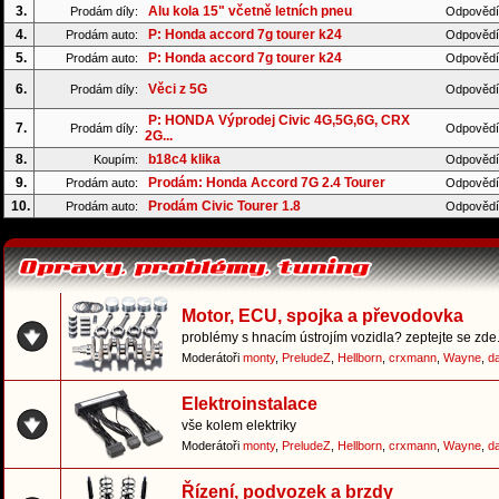
3.
Alu kola 15" včetně letních pneu
Prodám díly:
Odpovědí
4.
P: Honda accord 7g tourer k24
Prodám auto:
Odpovědí
5.
P: Honda accord 7g tourer k24
Prodám auto:
Odpovědí
6.
Věci z 5G
Prodám díly:
Odpovědí
P: HONDA Výprodej Civic 4G,5G,6G, CRX
7.
Prodám díly:
Odpovědí
2G...
8.
b18c4 klika
Koupím:
Odpovědí
9.
Prodám: Honda Accord 7G 2.4 Tourer
Prodám auto:
Odpovědí
10.
Prodám Civic Tourer 1.8
Prodám auto:
Odpovědí
Motor, ECU, spojka a převodovka
problémy s hnacím ústrojím vozidla? zeptejte se zde.
Moderátoři
monty
,
PreludeZ
,
Hellborn
,
crxmann
,
Wayne
,
d
Elektroinstalace
vše kolem elektriky
Moderátoři
monty
,
PreludeZ
,
Hellborn
,
crxmann
,
Wayne
,
d
Řízení, podvozek a brzdy