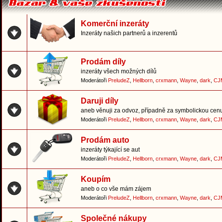
Komerční inzeráty
Inzeráty našich partnerů a inzerentů
Prodám díly
inzeráty všech možných dílů
Moderátoři
PreludeZ
,
Hellborn
,
crxmann
,
Wayne
,
dark
,
CJ
Daruji díly
aneb věnuji za odvoz, případně za symbolickou cen
Moderátoři
PreludeZ
,
Hellborn
,
crxmann
,
Wayne
,
dark
,
CJ
Prodám auto
inzeráty týkající se aut
Moderátoři
PreludeZ
,
Hellborn
,
crxmann
,
Wayne
,
dark
,
CJ
Koupím
aneb o co vše mám zájem
Moderátoři
PreludeZ
,
Hellborn
,
crxmann
,
Wayne
,
dark
,
CJ
Společné nákupy