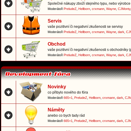
Společné nákupy zboží stejného typu, nebo výrobce 
Moderátoři
PreludeZ
,
Hellborn
,
crxmann
,
Wayne
,
CJMonty
Servis
vaše pozitivní či negativní zkušenosti se servisy
Moderátoři
PreludeZ
,
Hellborn
,
crxmann
,
Wayne
,
dark
,
CJ
Obchod
vaše pozitivní či negativní zkušenosti s obchodníky 
Moderátoři
PreludeZ
,
Hellborn
,
crxmann
,
Wayne
,
dark
,
CJ
Novinky
co přibylo nového do fóra
Moderátoři
665+1
,
PreludeZ
,
Hellborn
,
crxmann
,
dark
,
CJM
Náměty
anebo co bych tady rád
Moderátoři
665+1
,
PreludeZ
,
Hellborn
,
crxmann
,
dark
,
CJM