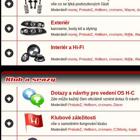
vše co se týká podvozkových částí
Moderátoři
monty
,
PreludeZ
,
Hellborn
,
crxmann
,
Wayne
,
d
Exteriér
karoserie, body kit a styling
Moderátoři
monty
,
PreludeZ
,
Hellborn
,
crxmann
,
M@jk
,
Wa
Interiér a Hi-Fi
Moderátoři
monty
,
PreludeZ
,
Hellborn
,
crxmann
,
M@jk
,
Wa
Dotazy a návrhy pro vedení OS H-C
Zde může každý člen oficiálně vznést dotaz či návrh
Moderátoři
PreludeZ
,
Hellborn
,
crxmann
,
Daver
Klubové záležitosti
vše o samotném fungování klubu
Moderátoři
PreludeZ
,
Hellborn
,
crxmann
,
CJMonty
,
kojak