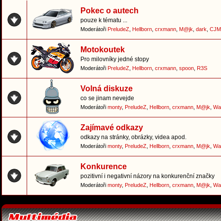
Pokec o autech
pouze k tématu ...
Moderátoři
PreludeZ
,
Hellborn
,
crxmann
,
M@jk
,
dark
,
CJM
Motokoutek
Pro milovníky jedné stopy
Moderátoři
PreludeZ
,
Hellborn
,
crxmann
,
spoon
,
R3S
Volná diskuze
co se jinam nevejde
Moderátoři
monty
,
PreludeZ
,
Hellborn
,
crxmann
,
M@jk
,
Wa
Zajímavé odkazy
odkazy na stránky, obrázky, videa apod.
Moderátoři
monty
,
PreludeZ
,
Hellborn
,
crxmann
,
M@jk
,
Wa
Konkurence
pozitivní i negativní názory na konkurenční značky
Moderátoři
monty
,
PreludeZ
,
Hellborn
,
crxmann
,
M@jk
,
Wa