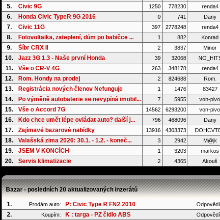
5.
Civic 9G
1250
778230
renda4
6.
Honda Civic TypeR 9G 2016
0
741
Dany
7.
Civic 11G
397
2778248
renda4
8.
Fotovoltaika, zateplení, dům po babičce ...
1
882
Konrad
9.
Śíbr CRX II
2
3837
Minor
10.
Jazz 3G 1.3 - Naše první Honda
39
32068
NO_HIT
11.
Vše o CR-V 4G
263
348178
renda4
12.
Rom. Hondy na prodej
2
824688
Rom.
13.
Registrácia nových členov Nefunguje
1
1476
83427
14.
Po výměně autobaterie se nevypíná imobil...
7
5955
von-pivo
15.
Vše o Accord 7G
14562
6293200
von-pivo
16.
Kdo chce umět lépe ovládat auto? další j...
796
468096
Dany
17.
Zajímavé bazarové nabídky
13916
4303373
DOHCVT
18.
Valašská zima 2026: 30.1. - 1.2. - koneč...
3
2942
M@jk
19.
JSEM V KONCÍCH
1
3203
markos
20.
Servis klimatizacie
2
4365
Akouš
Bazar - posledních 20 aktualizovaných inzerátů
1.
P: Civic Type R FN2 2010
Prodám auto:
Odpovědí
2.
K : targa - PZ čidlo ABS
Koupím:
Odpovědí