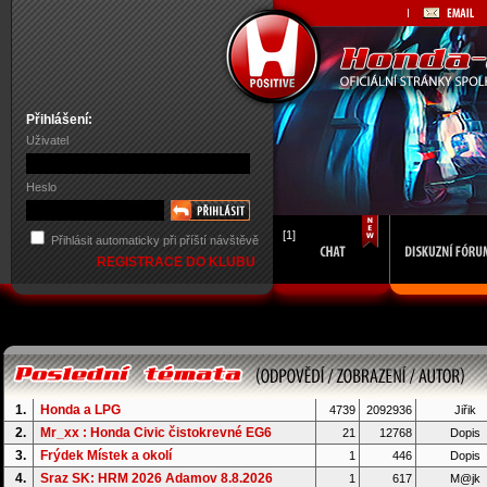
Přihlášení:
Uživatel
Heslo
[1]
Přihlásit automaticky při příští návštěvě
REGISTRACE DO KLUBU
1.
Honda a LPG
4739
2092936
Jiřik
2.
Mr_xx : Honda Civic čistokrevné EG6
21
12768
Dopis
3.
Frýdek Místek a okolí
1
446
Dopis
4.
Sraz SK: HRM 2026 Adamov 8.8.2026
1
617
M@jk