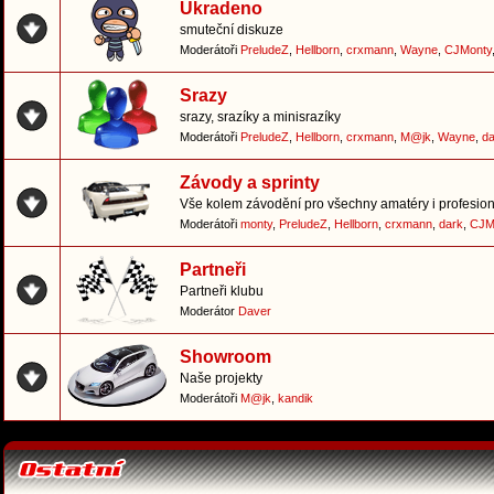
Ukradeno
smuteční diskuze
Moderátoři
PreludeZ
,
Hellborn
,
crxmann
,
Wayne
,
CJMonty
Srazy
srazy, srazíky a minisrazíky
Moderátoři
PreludeZ
,
Hellborn
,
crxmann
,
M@jk
,
Wayne
,
da
Závody a sprinty
Vše kolem závodění pro všechny amatéry i profesion
Moderátoři
monty
,
PreludeZ
,
Hellborn
,
crxmann
,
dark
,
CJM
Partneři
Partneři klubu
Moderátor
Daver
Showroom
Naše projekty
Moderátoři
M@jk
,
kandik