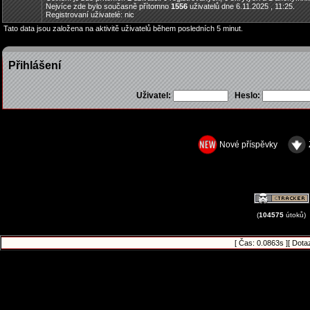
Nejvíce zde bylo současně přítomno
1556
uživatelů dne 6.11.2025 , 11:25.
Registrovaní uživatelé: nic
Tato data jsou založena na aktivitě uživatelů během posledních 5 minut.
Přihlášení
Uživatel:
Heslo:
Nové příspěvky
(
104575
útoků)
[ Čas: 0.0863s ][ Dota