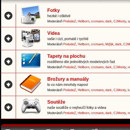
Fotky
hezké i ošklivé
Moderátoři
PreludeZ
,
Hellborn
,
crxmann
,
dark
,
CJMonty
,
s
Videa
vaše i cizí, pomalé i rychlé
Moderátoři
PreludeZ
,
Hellborn
,
crxmann
,
M@jk
,
dark
,
CJM
Tapety na plochu
rozděleno dle jednotlivých modelových řad
Moderátoři
PreludeZ
,
Hellborn
,
crxmann
,
dark
,
CJMonty
,
n
Brožury a manuály
to co nám mnohdy napoví
Moderátoři
PreludeZ
,
Hellborn
,
crxmann
,
dark
,
CJMonty
,
k
Soutěže
naše soutěže o nejhezčí fotky a videa
Moderátoři
PreludeZ
,
Hellborn
,
crxmann
,
dark
,
CJMonty
,
n