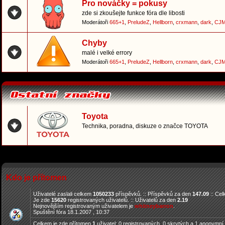
Pro nováčky = pokusy
zde si zkoušejte funkce fóra dle libosti
Moderátoři
665+1
,
PreludeZ
,
Hellborn
,
crxmann
,
dark
,
CJM
Chyby
malé i velké errory
Moderátoři
665+1
,
PreludeZ
,
Hellborn
,
crxmann
,
dark
,
CJM
Toyota
Technika, poradna, diskuze o značce TOYOTA
Kdo je přítomen
Uživatelé zaslali celkem
1050233
příspěvků. :: Příspěvků za den
147.09
:: Ce
Je zde
15620
registrovaných uživatelů. :: Uživatelů za den
2.19
Nejnovějším registrovaným uživatelem je
whitneybarron
.
Spuštění fóra 18.1.2007 , 10:37
Celkem je zde přítomen
1
uživatel: 0 registrovaných, 0 skrytých a 1 anonymní