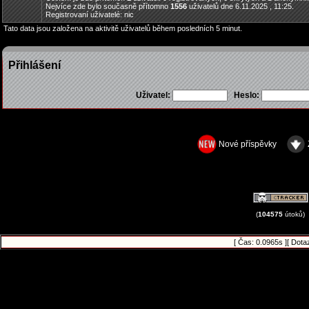
Nejvíce zde bylo současně přítomno
1556
uživatelů dne 6.11.2025 , 11:25.
Registrovaní uživatelé: nic
Tato data jsou založena na aktivitě uživatelů během posledních 5 minut.
Přihlášení
Uživatel:
Heslo:
Nové příspěvky
(
104575
útoků)
[ Čas: 0.0965s ][ Dota