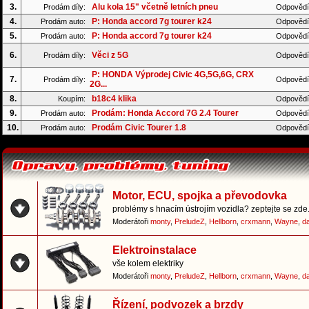
3.
Alu kola 15" včetně letních pneu
Prodám díly:
Odpovědí
4.
P: Honda accord 7g tourer k24
Prodám auto:
Odpovědí
5.
P: Honda accord 7g tourer k24
Prodám auto:
Odpovědí
6.
Věci z 5G
Prodám díly:
Odpovědí
P: HONDA Výprodej Civic 4G,5G,6G, CRX
7.
Prodám díly:
Odpovědí
2G...
8.
b18c4 klika
Koupím:
Odpovědí
9.
Prodám: Honda Accord 7G 2.4 Tourer
Prodám auto:
Odpovědí
10.
Prodám Civic Tourer 1.8
Prodám auto:
Odpovědí
Motor, ECU, spojka a převodovka
problémy s hnacím ústrojím vozidla? zeptejte se zde.
Moderátoři
monty
,
PreludeZ
,
Hellborn
,
crxmann
,
Wayne
,
d
Elektroinstalace
vše kolem elektriky
Moderátoři
monty
,
PreludeZ
,
Hellborn
,
crxmann
,
Wayne
,
d
Řízení, podvozek a brzdy