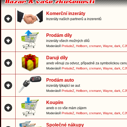
Komerční inzeráty
Inzeráty našich partnerů a inzerentů
Prodám díly
inzeráty všech možných dílů
Moderátoři
PreludeZ
,
Hellborn
,
crxmann
,
Wayne
,
dark
,
CJ
Daruji díly
aneb věnuji za odvoz, případně za symbolickou cen
Moderátoři
PreludeZ
,
Hellborn
,
crxmann
,
Wayne
,
dark
,
CJ
Prodám auto
inzeráty týkající se aut
Moderátoři
PreludeZ
,
Hellborn
,
crxmann
,
Wayne
,
dark
,
CJ
Koupím
aneb o co vše mám zájem
Moderátoři
PreludeZ
,
Hellborn
,
crxmann
,
Wayne
,
dark
,
CJ
Společné nákupy