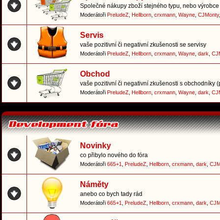
Společné nákupy zboží stejného typu, nebo výrobce 
Moderátoři
PreludeZ
,
Hellborn
,
crxmann
,
Wayne
,
CJMonty
Servis
vaše pozitivní či negativní zkušenosti se servisy
Moderátoři
PreludeZ
,
Hellborn
,
crxmann
,
Wayne
,
dark
,
CJ
Obchod
vaše pozitivní či negativní zkušenosti s obchodníky 
Moderátoři
PreludeZ
,
Hellborn
,
crxmann
,
Wayne
,
dark
,
CJ
Novinky
co přibylo nového do fóra
Moderátoři
665+1
,
PreludeZ
,
Hellborn
,
crxmann
,
dark
,
CJM
Náměty
anebo co bych tady rád
Moderátoři
665+1
,
PreludeZ
,
Hellborn
,
crxmann
,
dark
,
CJM