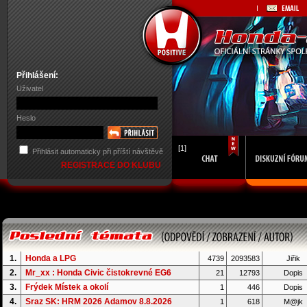
Přihlášení:
Uživatel
Heslo
[1]
Přihlásit automaticky při příští návštěvě
REGISTRACE DO KLUBU
1.
Honda a LPG
4739
2093583
Jiřik
2.
Mr_xx : Honda Civic čistokrevné EG6
21
12793
Dopis
3.
Frýdek Místek a okolí
1
446
Dopis
4.
Sraz SK: HRM 2026 Adamov 8.8.2026
1
618
M@jk