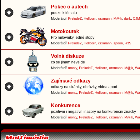
Pokec o autech
pouze k tématu ...
Moderátoři
PreludeZ
,
Hellborn
,
crxmann
,
M@jk
,
dark
,
CJM
Motokoutek
Pro milovníky jedné stopy
Moderátoři
PreludeZ
,
Hellborn
,
crxmann
,
spoon
,
R3S
Volná diskuze
co se jinam nevejde
Moderátoři
monty
,
PreludeZ
,
Hellborn
,
crxmann
,
M@jk
,
Wa
Zajímavé odkazy
odkazy na stránky, obrázky, videa apod.
Moderátoři
monty
,
PreludeZ
,
Hellborn
,
crxmann
,
M@jk
,
Wa
Konkurence
pozitivní i negativní názory na konkurenční značky
Moderátoři
monty
,
PreludeZ
,
Hellborn
,
crxmann
,
M@jk
,
Wa