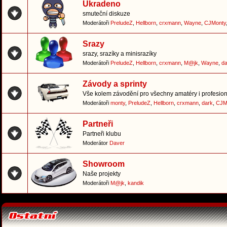
Ukradeno
smuteční diskuze
Moderátoři
PreludeZ
,
Hellborn
,
crxmann
,
Wayne
,
CJMonty
Srazy
srazy, srazíky a minisrazíky
Moderátoři
PreludeZ
,
Hellborn
,
crxmann
,
M@jk
,
Wayne
,
da
Závody a sprinty
Vše kolem závodění pro všechny amatéry i profesion
Moderátoři
monty
,
PreludeZ
,
Hellborn
,
crxmann
,
dark
,
CJM
Partneři
Partneři klubu
Moderátor
Daver
Showroom
Naše projekty
Moderátoři
M@jk
,
kandik