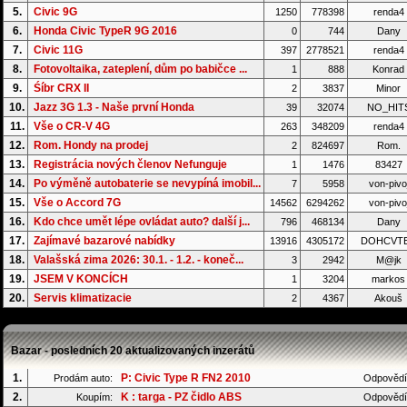
5.
Civic 9G
1250
778398
renda4
6.
Honda Civic TypeR 9G 2016
0
744
Dany
7.
Civic 11G
397
2778521
renda4
8.
Fotovoltaika, zateplení, dům po babičce ...
1
888
Konrad
9.
Śíbr CRX II
2
3837
Minor
10.
Jazz 3G 1.3 - Naše první Honda
39
32074
NO_HIT
11.
Vše o CR-V 4G
263
348209
renda4
12.
Rom. Hondy na prodej
2
824697
Rom.
13.
Registrácia nových členov Nefunguje
1
1476
83427
14.
Po výměně autobaterie se nevypíná imobil...
7
5958
von-pivo
15.
Vše o Accord 7G
14562
6294262
von-pivo
16.
Kdo chce umět lépe ovládat auto? další j...
796
468134
Dany
17.
Zajímavé bazarové nabídky
13916
4305172
DOHCVT
18.
Valašská zima 2026: 30.1. - 1.2. - koneč...
3
2942
M@jk
19.
JSEM V KONCÍCH
1
3204
markos
20.
Servis klimatizacie
2
4367
Akouš
Bazar - posledních 20 aktualizovaných inzerátů
1.
P: Civic Type R FN2 2010
Prodám auto:
Odpovědí
2.
K : targa - PZ čidlo ABS
Koupím:
Odpovědí