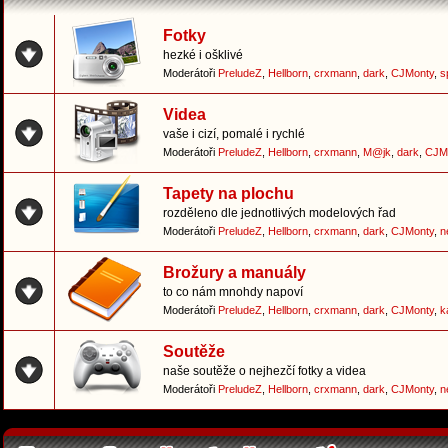
Fotky
hezké i ošklivé
Moderátoři
PreludeZ
,
Hellborn
,
crxmann
,
dark
,
CJMonty
,
s
Videa
vaše i cizí, pomalé i rychlé
Moderátoři
PreludeZ
,
Hellborn
,
crxmann
,
M@jk
,
dark
,
CJM
Tapety na plochu
rozděleno dle jednotlivých modelových řad
Moderátoři
PreludeZ
,
Hellborn
,
crxmann
,
dark
,
CJMonty
,
n
Brožury a manuály
to co nám mnohdy napoví
Moderátoři
PreludeZ
,
Hellborn
,
crxmann
,
dark
,
CJMonty
,
k
Soutěže
naše soutěže o nejhezčí fotky a videa
Moderátoři
PreludeZ
,
Hellborn
,
crxmann
,
dark
,
CJMonty
,
n