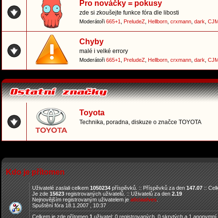
Pro nováčky = pokusy
zde si zkoušejte funkce fóra dle libosti
Moderátoři
665+1
,
PreludeZ
,
Hellborn
,
crxmann
,
dark
,
CJM
Chyby
malé i velké errory
Moderátoři
665+1
,
PreludeZ
,
Hellborn
,
crxmann
,
dark
,
CJM
Toyota
Technika, poradna, diskuze o značce TOYOTA
Kdo je přítomen
Uživatelé zaslali celkem
1050234
příspěvků. :: Příspěvků za den
147.07
:: Ce
Je zde
15623
registrovaných uživatelů. :: Uživatelů za den
2.19
Nejnovějším registrovaným uživatelem je
aliciaalves
.
Spuštění fóra 18.1.2007 , 10:37
Celkem je zde přítomen
1
uživatel: 0 registrovaných, 0 skrytých a 1 anonymní