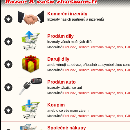
Komerční inzeráty
Inzeráty našich partnerů a inzerentů
Prodám díly
inzeráty všech možných dílů
Moderátoři
PreludeZ
,
Hellborn
,
crxmann
,
Wayne
,
dark
,
CJ
Daruji díly
aneb věnuji za odvoz, případně za symbolickou cen
Moderátoři
PreludeZ
,
Hellborn
,
crxmann
,
Wayne
,
dark
,
CJ
Prodám auto
inzeráty týkající se aut
Moderátoři
PreludeZ
,
Hellborn
,
crxmann
,
Wayne
,
dark
,
CJ
Koupím
aneb o co vše mám zájem
Moderátoři
PreludeZ
,
Hellborn
,
crxmann
,
Wayne
,
dark
,
CJ
Společné nákupy