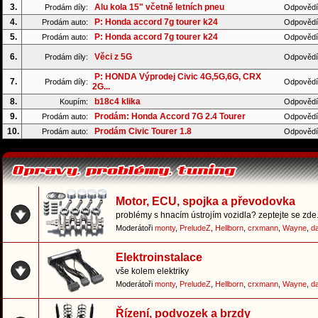
3.
Alu kola 15" včetně letních pneu
Prodám díly:
Odpovědí
4.
P: Honda accord 7g tourer k24
Prodám auto:
Odpovědí
5.
P: Honda accord 7g tourer k24
Prodám auto:
Odpovědí
6.
Věci z 5G
Prodám díly:
Odpovědí
P: HONDA Výprodej Civic 4G,5G,6G, CRX
7.
Prodám díly:
Odpovědí
2G...
8.
b18c4 klika
Koupím:
Odpovědí
9.
Prodám: Honda Accord 7G 2.4 Tourer
Prodám auto:
Odpovědí
10.
Prodám Civic Tourer 1.8
Prodám auto:
Odpovědí
Motor, ECU, spojka a převodovka
problémy s hnacím ústrojím vozidla? zeptejte se zde.
Moderátoři
monty
,
PreludeZ
,
Hellborn
,
crxmann
,
Wayne
,
d
Elektroinstalace
vše kolem elektriky
Moderátoři
monty
,
PreludeZ
,
Hellborn
,
crxmann
,
Wayne
,
d
Řízení, podvozek a brzdy