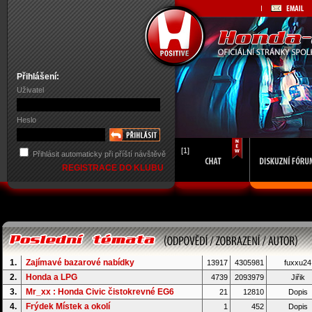
Přihlášení:
Uživatel
Heslo
[1]
Přihlásit automaticky při příští návštěvě
REGISTRACE DO KLUBU
1.
Zajímavé bazarové nabídky
13917
4305981
fuxxu24
2.
Honda a LPG
4739
2093979
Jiřik
3.
Mr_xx : Honda Civic čistokrevné EG6
21
12810
Dopis
4.
Frýdek Místek a okolí
1
452
Dopis