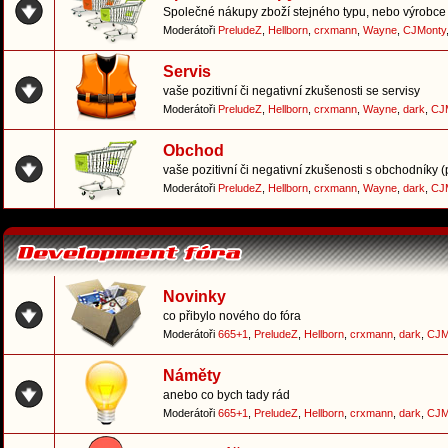
Společné nákupy zboží stejného typu, nebo výrobce 
Moderátoři
PreludeZ
,
Hellborn
,
crxmann
,
Wayne
,
CJMonty
Servis
vaše pozitivní či negativní zkušenosti se servisy
Moderátoři
PreludeZ
,
Hellborn
,
crxmann
,
Wayne
,
dark
,
CJ
Obchod
vaše pozitivní či negativní zkušenosti s obchodníky 
Moderátoři
PreludeZ
,
Hellborn
,
crxmann
,
Wayne
,
dark
,
CJ
Novinky
co přibylo nového do fóra
Moderátoři
665+1
,
PreludeZ
,
Hellborn
,
crxmann
,
dark
,
CJM
Náměty
anebo co bych tady rád
Moderátoři
665+1
,
PreludeZ
,
Hellborn
,
crxmann
,
dark
,
CJM