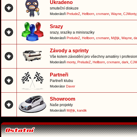
Ukradeno
smuteční diskuze
Moderátoři
PreludeZ
,
Hellborn
,
crxmann
,
Wayne
,
CJMonty
Srazy
srazy, srazíky a minisrazíky
Moderátoři
PreludeZ
,
Hellborn
,
crxmann
,
M@jk
,
Wayne
,
da
Závody a sprinty
Vše kolem závodění pro všechny amatéry i profesion
Moderátoři
monty
,
PreludeZ
,
Hellborn
,
crxmann
,
dark
,
CJM
Partneři
Partneři klubu
Moderátor
Daver
Showroom
Naše projekty
Moderátoři
M@jk
,
kandik