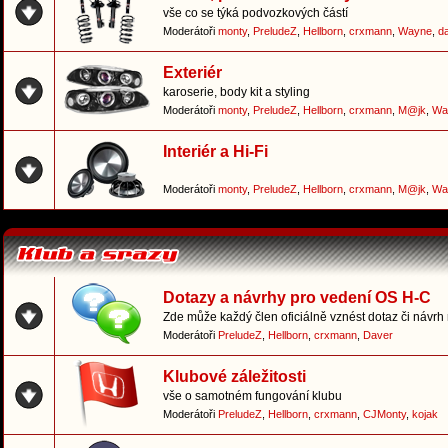
vše co se týká podvozkových částí
Moderátoři
monty
,
PreludeZ
,
Hellborn
,
crxmann
,
Wayne
,
d
Exteriér
karoserie, body kit a styling
Moderátoři
monty
,
PreludeZ
,
Hellborn
,
crxmann
,
M@jk
,
Wa
Interiér a Hi-Fi
Moderátoři
monty
,
PreludeZ
,
Hellborn
,
crxmann
,
M@jk
,
Wa
Dotazy a návrhy pro vedení OS H-C
Zde může každý člen oficiálně vznést dotaz či návrh
Moderátoři
PreludeZ
,
Hellborn
,
crxmann
,
Daver
Klubové záležitosti
vše o samotném fungování klubu
Moderátoři
PreludeZ
,
Hellborn
,
crxmann
,
CJMonty
,
kojak