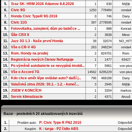
5.
Sraz SK: HRM 2026 Adamov 8.8.2026
1
630
M@jk
6.
Civic 9G
1250
778484
renda4
7.
Honda Civic TypeR 9G 2016
0
746
Dany
8.
Civic 11G
397
2778595
renda4
9.
Fotovoltaika, zateplení, dům po babičce ...
1
888
Konrad
10.
Śíbr CRX II
2
3838
Minor
11.
Jazz 3G 1.3 - Naše první Honda
39
32074
NO_HIT
12.
Vše o CR-V 4G
263
348234
renda4
13.
Rom. Hondy na prodej
2
824701
Rom.
14.
Registrácia nových členov Nefunguje
1
1477
83427
15.
Po výměně autobaterie se nevypíná imobil...
7
5961
von-pivo
16.
Vše o Accord 7G
14562
6295229
von-pivo
17.
Kdo chce umět lépe ovládat auto? další j...
796
468188
Dany
18.
Valašská zima 2026: 30.1. - 1.2. - koneč...
3
2945
M@jk
19.
JSEM V KONCÍCH
1
3204
markos
20.
Servis klimatizacie
2
4371
Akouš
Bazar - posledních 20 aktualizovaných inzerátů
1.
P: Civic Type R FN2 2010
Prodám auto:
Odpovědí
2.
K : targa - PZ čidlo ABS
Koupím:
Odpovědí