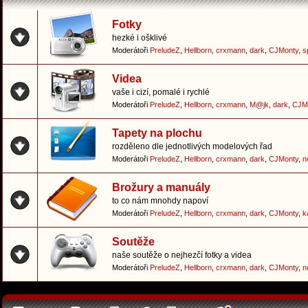
Fotky
hezké i ošklivé
Moderátoři
PreludeZ
,
Hellborn
,
crxmann
,
dark
,
CJMonty
,
s
Videa
vaše i cizí, pomalé i rychlé
Moderátoři
PreludeZ
,
Hellborn
,
crxmann
,
M@jk
,
dark
,
CJM
Tapety na plochu
rozděleno dle jednotlivých modelových řad
Moderátoři
PreludeZ
,
Hellborn
,
crxmann
,
dark
,
CJMonty
,
n
Brožury a manuály
to co nám mnohdy napoví
Moderátoři
PreludeZ
,
Hellborn
,
crxmann
,
dark
,
CJMonty
,
k
Soutěže
naše soutěže o nejhezčí fotky a videa
Moderátoři
PreludeZ
,
Hellborn
,
crxmann
,
dark
,
CJMonty
,
n