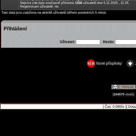
Nejvíce zde bylo současně přítomno
1556
uživatelů dne 6.11.2025 , 11:25.
Registrovaní uživatelé: nic
Tato data jsou založena na aktivitě uživatelů během posledních 5 minut.
Přihlášení
Uživatel:
Heslo:
Nové příspěvky
(
104575
útoků)
[ Čas: 0.0865s ][ Dota