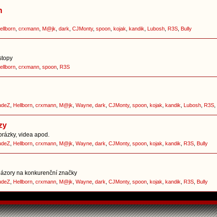
h
ellborn
,
crxmann
,
M@jk
,
dark
,
CJMonty
,
spoon
,
kojak
,
kandik
,
Lubosh
,
R3S
,
Bully
stopy
ellborn
,
crxmann
,
spoon
,
R3S
udeZ
,
Hellborn
,
crxmann
,
M@jk
,
Wayne
,
dark
,
CJMonty
,
spoon
,
kojak
,
kandik
,
Lubosh
,
R3S
,
zy
brázky, videa apod.
udeZ
,
Hellborn
,
crxmann
,
M@jk
,
Wayne
,
dark
,
CJMonty
,
spoon
,
kojak
,
kandik
,
R3S
,
Bully
í názory na konkurenční značky
udeZ
,
Hellborn
,
crxmann
,
M@jk
,
Wayne
,
dark
,
CJMonty
,
spoon
,
kojak
,
kandik
,
R3S
,
Bully