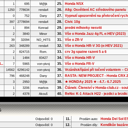
25.
Honda NSX
1
695
M@jk
26.
A8g: Osvětlení AC středového panelu
1250
778634
renda4
27.
Vypnutí upozornění na překročení rychl
0
752
Dany
28.
Civic 10g
397
2778694
renda4
29.
predni mlhovky nesviti
1
894
Konrad
30.
Vše o Honda Jazz 4g FL e:HEV (2023)
2
3840
Minor
31.
Vše o ZR-V
39
32094
NO_HITS
32.
Vše o Honda HR-V 3G (e:HEV 2021)
263
348289
renda4
33.
crv 3g spatne razeni 5 a 6
2
824715
Rom.
34.
Vše o Honda HR-V
1
1484
83427
..
35.
Vše o Honda FR-V
7
5965
von-pivoj
36.
Vrzání/skřípání při točení volantem – Ci.
14562
6296142
von-pivoj
37.
RASTA: NEW PROJECT - Honda CRX 2G
796
468248
Dany
38.
★ HONDAy 2025 ★ - 4.7.- 6.7.2025
3
2950
M@jk
39.
Článek: Členství v Honda-club.cz - souh
1
3206
markos
40.
ReNo: K-1 Attack H22 - jezdici a brzdic
2
4378
Akouš
ů
11.
Honda Del Sol ES
Odpovědí: 0
Prodám auto:
12.
Kendíkův bazár
Odpovědí: 0
Prodám díly: