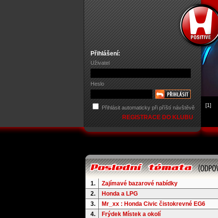
Přihlášení:
Uživatel
Heslo
[1]
Přihlásit automaticky při příští návštěvě
REGISTRACE DO KLUBU
1.
Zajímavé bazarové nabídky
2.
Honda a LPG
3.
Mr_xx : Honda Civic čistokrevné EG6
4.
Frýdek Místek a okolí