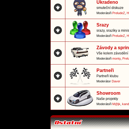
Ukradeno
smuteční diskuze
Moderátoři
PreludeZ
,
H
Srazy
srazy, srazíky a mini
Moderátoři
PreludeZ
,
H
Závody a sprin
Vše kolem závodění 
Moderátoři
monty
,
Prel
Partneři
Partneři klubu
Moderátor
Daver
Showroom
Naše projekty
Moderátoři
M@jk
,
kand