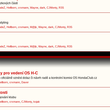
zkových částí
udeZ
,
Hellborn
,
crxmann
,
Wayne
,
dark
,
CJMonty
,
R3S
styling
udeZ
,
Hellborn
,
crxmann
,
M@jk
,
Wayne
,
dark
,
CJMonty
,
R3S
udeZ
,
Hellborn
,
crxmann
,
M@jk
,
Wayne
,
dark
,
CJMonty
,
R3S
hy pro vedení OS H-C
oficiálně vznést dotaz či návrh radě a kontrolní komisi OS HondaClub.cz
ellborn
,
crxmann
,
Daver
osti
gování klubu
ellborn
,
crxmann
,
CJMonty
,
kojak