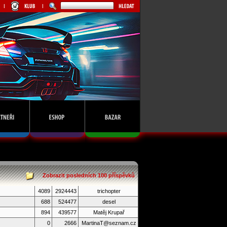
Zobrazit posledních 100 příspěvků
4089
2924443
trichopter
688
524477
desel
894
439577
Matěj Krupař
0
2666
MartinaT@seznam.cz