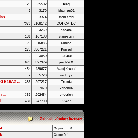
26
35502
King
1
3176
bladman31
os...
0
3374
stani-stani
7376
3108142
DOHCVTEC
0
3269
sasake
131
167188
stani-stani
23
15885
renda4
278
8507221
Konrad
0
3830
sasake
920
597329
jenda200
454
489677
Matěj Krupař
..
2
5720
ondreyy
 B16A2 ...
386
297217
Trunda
6
7079
xenon04
r...
361
292454
cheerion
i
431
247790
83427
Zobrazit všechny inzeráty
i
Odpovědí: 0
ek
Odpovědí: 1