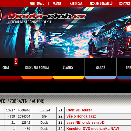
21.
Civic 9G Tourer
13917
4306946
fuxxu24
22.
Vše o Honda Jazz
4739
2094384
Jiřik
23.
vaše NEhondy sem :-D
21
12842
Dopis
24.
Konektor DVD mechanika NAVI
1
459
Dopis