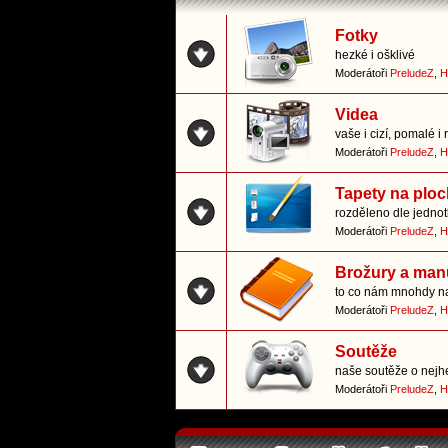
Fotky
hezké i ošklivé
Moderátoři
PreludeZ
,
H
Videa
vaše i cizí, pomalé i 
Moderátoři
PreludeZ
,
H
Tapety na plo
rozděleno dle jedno
Moderátoři
PreludeZ
,
H
Brožury a man
to co nám mnohdy n
Moderátoři
PreludeZ
,
H
Soutěže
naše soutěže o nejhe
Moderátoři
PreludeZ
,
H