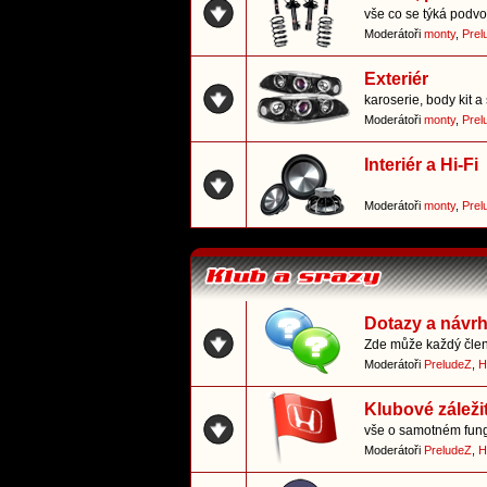
vše co se týká podvo
Moderátoři
monty
,
Prel
Exteriér
karoserie, body kit a 
Moderátoři
monty
,
Prel
Interiér a Hi-Fi
Moderátoři
monty
,
Prel
Dotazy a návr
Zde může každý člen 
Moderátoři
PreludeZ
,
H
Klubové záležit
vše o samotném fun
Moderátoři
PreludeZ
,
H