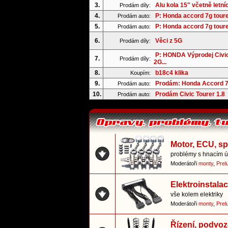
3.
Alu kola 15" včetně letní
Prodám díly:
4.
P: Honda accord 7g tour
Prodám auto:
5.
P: Honda accord 7g tour
Prodám auto:
6.
Věci z 5G
Prodám díly:
P: HONDA Výprodej Civi
7.
Prodám díly:
2G...
8.
b18c4 klika
Koupím:
9.
Prodám: Honda Accord 7
Prodám auto:
10.
Prodám Civic Tourer 1.8
Prodám auto:
Motor, ECU, s
problémy s hnacím ús
Moderátoři
monty
,
Prel
Elektroinstala
vše kolem elektriky
Moderátoři
monty
,
Prel
Řízení, podvoz