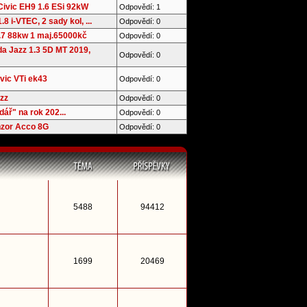
ivic EH9 1.6 ESi 92kW
Odpovědí: 1
.8 i-VTEC, 2 sady kol, ...
Odpovědí: 0
1.7 88kw 1 maj.65000kč
Odpovědí: 0
 Jazz 1.3 5D MT 2019,
Odpovědí: 0
ivic VTi ek43
Odpovědí: 0
zz
Odpovědí: 0
ář" na rok 202...
Odpovědí: 0
nzor Acco 8G
Odpovědí: 0
5488
94412
1699
20469