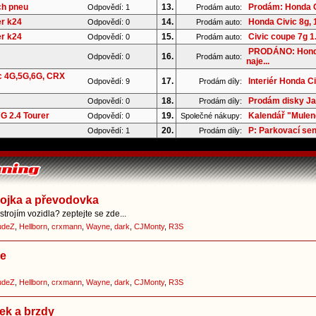
ch pneu
13.
Prodám: Honda C
Odpovědí: 1
Prodám auto:
er k24
14.
Honda Civic 8g, 1
Odpovědí: 0
Prodám auto:
er k24
15.
Civic coupe 7g 
Odpovědí: 0
Prodám auto:
PRODÁNO: Honda
16.
Odpovědí: 0
Prodám auto:
naje...
c 4G,5G,6G, CRX
17.
Interiér Honda C
Odpovědí: 9
Prodám díly:
18.
Prodám disky Ja
Odpovědí: 0
Prodám díly:
G 2.4 Tourer
19.
Kalendář "Mulend
Odpovědí: 0
Společné nákupy:
20.
P: Parkovací se
Odpovědí: 1
Prodám díly:
pojka a převodovka
trojím vozidla? zeptejte se zde...
udeZ
,
Hellborn
,
crxmann
,
Wayne
,
dark
,
CJMonty
,
R3S
ce
udeZ
,
Hellborn
,
crxmann
,
Wayne
,
dark
,
CJMonty
,
R3S
ek a brzdy