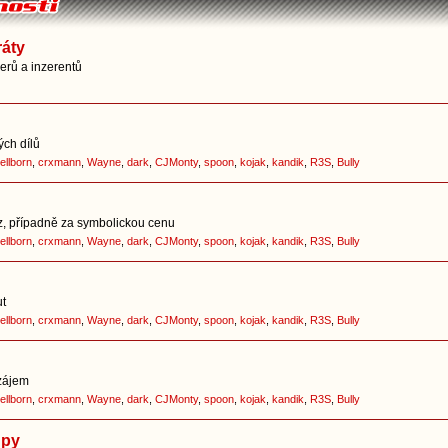
ráty
nerů a inzerentů
ých dílů
ellborn
,
crxmann
,
Wayne
,
dark
,
CJMonty
,
spoon
,
kojak
,
kandik
,
R3S
,
Bully
z, případně za symbolickou cenu
ellborn
,
crxmann
,
Wayne
,
dark
,
CJMonty
,
spoon
,
kojak
,
kandik
,
R3S
,
Bully
ut
ellborn
,
crxmann
,
Wayne
,
dark
,
CJMonty
,
spoon
,
kojak
,
kandik
,
R3S
,
Bully
zájem
ellborn
,
crxmann
,
Wayne
,
dark
,
CJMonty
,
spoon
,
kojak
,
kandik
,
R3S
,
Bully
upy