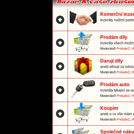
Komerční inze
Inzeráty našich part
Prodám díly
inzeráty všech možn
Moderátoři
PreludeZ
,
H
Daruji díly
aneb věnuji za odvo
Moderátoři
PreludeZ
,
H
Prodám auto
inzeráty týkající se a
Moderátoři
PreludeZ
,
H
Koupím
aneb o co vše mám 
Moderátoři
PreludeZ
,
H
Společné nák