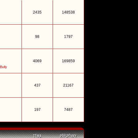
2435
148538
98
1797
4069
169859
Bully
437
21167
197
7487