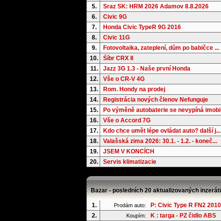
5.
Sraz SK: HRM 2026 Adamov 8.8.2026
6.
Civic 9G
7.
Honda Civic TypeR 9G 2016
8.
Civic 11G
9.
Fotovoltaika, zateplení, dům po babičce ...
10.
Śíbr CRX II
11.
Jazz 3G 1.3 - Naše první Honda
12.
Vše o CR-V 4G
13.
Rom. Hondy na prodej
14.
Registrácia nových členov Nefunguje
15.
Po výměně autobaterie se nevypíná imobil.
16.
Vše o Accord 7G
17.
Kdo chce umět lépe ovládat auto? další j...
18.
Valašská zima 2026: 30.1. - 1.2. - koneč...
19.
JSEM V KONCÍCH
20.
Servis klimatizacie
Bazar - posledních 20 aktualizovaných inzerát
1.
P: Civic Type R FN2 2010
Prodám auto:
2.
K : targa - PZ čidlo ABS
Koupím: