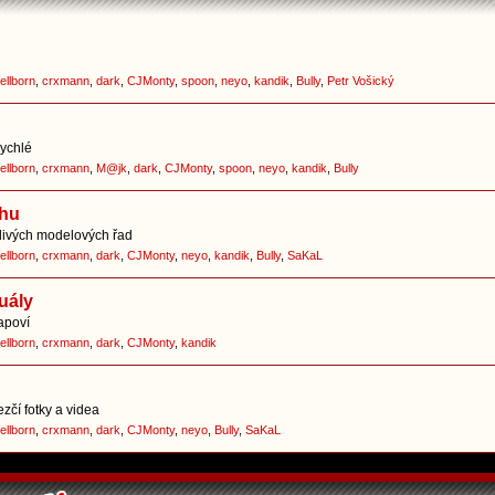
ellborn
,
crxmann
,
dark
,
CJMonty
,
spoon
,
neyo
,
kandik
,
Bully
,
Petr Vošický
rychlé
ellborn
,
crxmann
,
M@jk
,
dark
,
CJMonty
,
spoon
,
neyo
,
kandik
,
Bully
chu
tlivých modelových řad
ellborn
,
crxmann
,
dark
,
CJMonty
,
neyo
,
kandik
,
Bully
,
SaKaL
uály
apoví
ellborn
,
crxmann
,
dark
,
CJMonty
,
kandik
zčí fotky a videa
ellborn
,
crxmann
,
dark
,
CJMonty
,
neyo
,
Bully
,
SaKaL