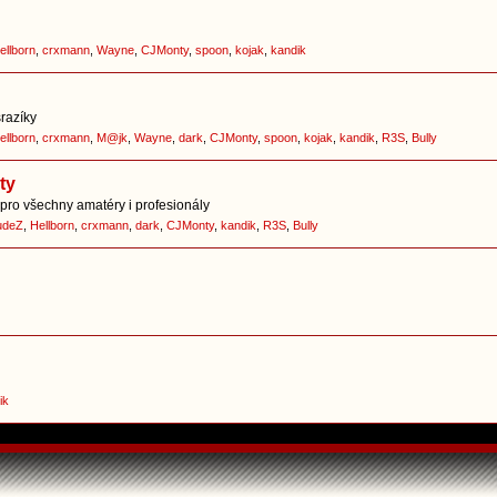
ellborn
,
crxmann
,
Wayne
,
CJMonty
,
spoon
,
kojak
,
kandik
srazíky
ellborn
,
crxmann
,
M@jk
,
Wayne
,
dark
,
CJMonty
,
spoon
,
kojak
,
kandik
,
R3S
,
Bully
ty
pro všechny amatéry i profesionály
udeZ
,
Hellborn
,
crxmann
,
dark
,
CJMonty
,
kandik
,
R3S
,
Bully
ik