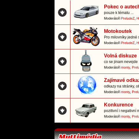
Pokec o autec
pouze k tématu ...
Moderátoři
PreludeZ
,
H
Motokoutek
Pro milovníky jedné 
Moderátoři
PreludeZ
,
H
Volná diskuze
co se jinam nevejde
Moderátoři
monty
,
Prel
Zajímavé odka
odkazy na stránky, o
Moderátoři
monty
,
Prel
Konkurence
pozitivní i negativn
Moderátoři
monty
,
Prel