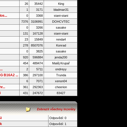
26
35442
King
1
3171
bladman31
os...
0
3368
stani-stani
7376
3106991
DOHCVTEC
0
3266
sasake
131
167128
stani-stani
23
15849
renda4
278
8507076
Konrad
0
3825
sasake
920
596884
jenda200
454
489474
Matěj Krupař
..
2
5711
ondreyy
 B16A2 ...
386
297100
Trunda
6
7071
xenon04
r...
361
292363
cheerion
i
431
247672
83427
Zobrazit všechny inzeráty
i
Odpovědí: 0
ek
Odpovědí: 1