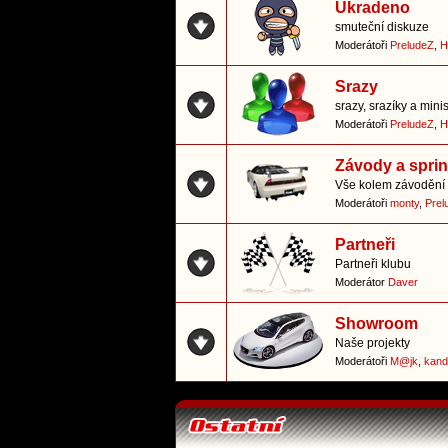
Ukradeno
smuteční diskuze
Moderátoři
PreludeZ
,
H
Srazy
srazy, srazíky a mini
Moderátoři
PreludeZ
,
H
Závody a sprin
Vše kolem závodění 
Moderátoři
monty
,
Prel
Partneři
Partneři klubu
Moderátor
Daver
Showroom
Naše projekty
Moderátoři
M@jk
,
kand