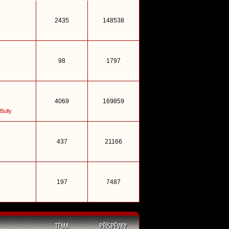
2435
148538
98
1797
4069
169859
Bully
437
21166
197
7487