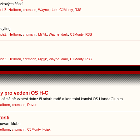
zkových částí
udeZ
,
Hellborn
,
crxmann
,
Wayne
,
dark
,
CJMonty
,
R3S
styling
udeZ
,
Hellborn
,
crxmann
,
M@jk
,
Wayne
,
dark
,
CJMonty
,
R3S
udeZ
,
Hellborn
,
crxmann
,
M@jk
,
Wayne
,
dark
,
CJMonty
,
R3S
hy pro vedení OS H-C
oficiálně vznést dotaz či návrh radě a kontrolní komisi OS HondaClub.cz
ellborn
,
crxmann
,
Daver
osti
gování klubu
ellborn
,
crxmann
,
CJMonty
,
kojak