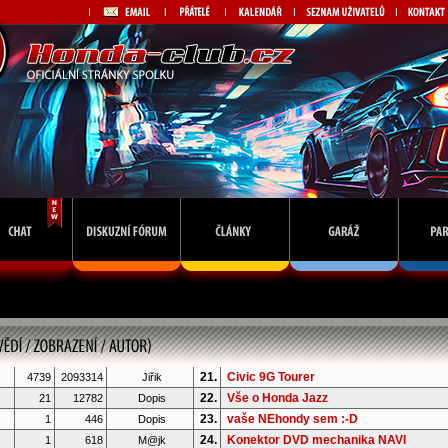
21.
Civic 9G Tourer
4739
2093314
Jiřik
22.
Vše o Honda Jazz
21
12782
Dopis
23.
vaše NEhondy sem :-D
1
446
Dopis
24.
Konektor DVD mechanika NAVI
1
618
M@jk