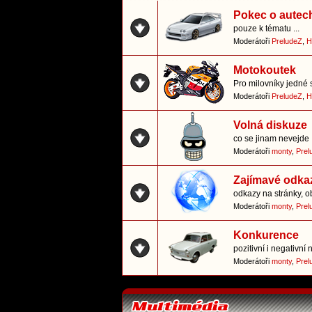
Pokec o autec
pouze k tématu ...
Moderátoři
PreludeZ
,
H
Motokoutek
Pro milovníky jedné 
Moderátoři
PreludeZ
,
H
Volná diskuze
co se jinam nevejde
Moderátoři
monty
,
Prel
Zajímavé odka
odkazy na stránky, o
Moderátoři
monty
,
Prel
Konkurence
pozitivní i negativn
Moderátoři
monty
,
Prel