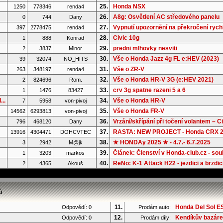
25.
Honda NSX
1250
778346
renda4
26.
A8g: Osvětlení AC středového panelu
0
744
Dany
27.
Vypnutí upozornění na překročení rychl
397
2778475
renda4
28.
Civic 10g
1
888
Konrad
29.
predni mlhovky nesviti
2
3837
Minor
30.
Vše o Honda Jazz 4g FL e:HEV (2023)
39
32074
NO_HITS
31.
Vše o ZR-V
263
348197
renda4
32.
Vše o Honda HR-V 3G (e:HEV 2021)
2
824696
Rom.
33.
crv 3g spatne razeni 5 a 6
1
1476
83427
..
34.
Vše o Honda HR-V
7
5958
von-pivoj
35.
Vše o Honda FR-V
14562
6293813
von-pivoj
36.
Vrzání/skřípání při točení volantem – Ci.
796
468120
Dany
37.
RASTA: NEW PROJECT - Honda CRX 2G
13916
4304471
DOHCVTEC
38.
★ HONDAy 2025 ★ - 4.7.- 6.7.2025
3
2942
M@jk
39.
Článek: Členství v Honda-club.cz - souh
1
3203
markos
40.
ReNo: K-1 Attack H22 - jezdici a brzdic
2
4365
Akouš
ů
11.
Honda Del Sol ES
Odpovědí: 0
Prodám auto:
12.
Kendíkův bazár
Odpovědí: 0
Prodám díly: