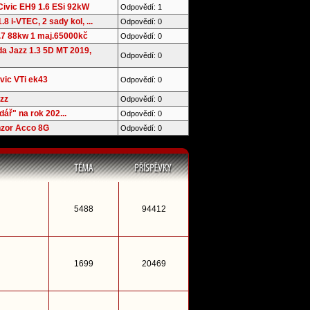
ivic EH9 1.6 ESi 92kW
Odpovědí: 1
.8 i-VTEC, 2 sady kol, ...
Odpovědí: 0
1.7 88kw 1 maj.65000kč
Odpovědí: 0
 Jazz 1.3 5D MT 2019,
Odpovědí: 0
ivic VTi ek43
Odpovědí: 0
zz
Odpovědí: 0
ář" na rok 202...
Odpovědí: 0
nzor Acco 8G
Odpovědí: 0
5488
94412
1699
20469