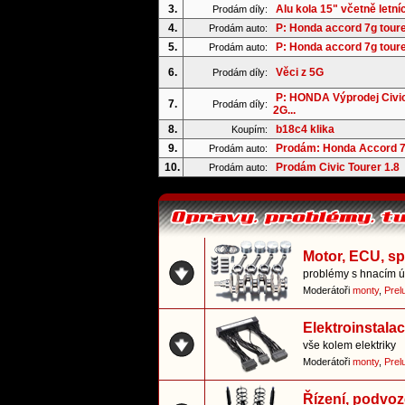
3.
Alu kola 15" včetně letní
Prodám díly:
4.
P: Honda accord 7g tour
Prodám auto:
5.
P: Honda accord 7g tour
Prodám auto:
6.
Věci z 5G
Prodám díly:
P: HONDA Výprodej Civi
7.
Prodám díly:
2G...
8.
b18c4 klika
Koupím:
9.
Prodám: Honda Accord 7
Prodám auto:
10.
Prodám Civic Tourer 1.8
Prodám auto:
Motor, ECU, s
problémy s hnacím ús
Moderátoři
monty
,
Prel
Elektroinstala
vše kolem elektriky
Moderátoři
monty
,
Prel
Řízení, podvoz