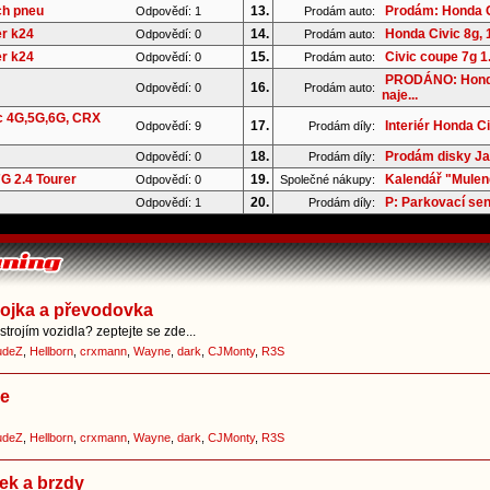
ch pneu
13.
Prodám: Honda C
Odpovědí: 1
Prodám auto:
er k24
14.
Honda Civic 8g, 1
Odpovědí: 0
Prodám auto:
er k24
15.
Civic coupe 7g 
Odpovědí: 0
Prodám auto:
PRODÁNO: Honda
16.
Odpovědí: 0
Prodám auto:
naje...
c 4G,5G,6G, CRX
17.
Interiér Honda C
Odpovědí: 9
Prodám díly:
18.
Prodám disky Ja
Odpovědí: 0
Prodám díly:
G 2.4 Tourer
19.
Kalendář "Mulend
Odpovědí: 0
Společné nákupy:
20.
P: Parkovací se
Odpovědí: 1
Prodám díly:
pojka a převodovka
trojím vozidla? zeptejte se zde...
udeZ
,
Hellborn
,
crxmann
,
Wayne
,
dark
,
CJMonty
,
R3S
ce
udeZ
,
Hellborn
,
crxmann
,
Wayne
,
dark
,
CJMonty
,
R3S
ek a brzdy