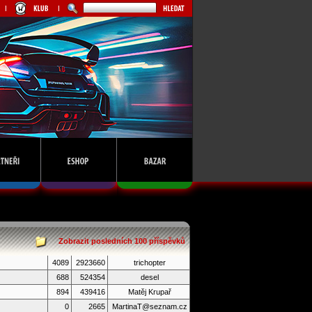
Zobrazit posledních 100 příspěvků
4089
2923660
trichopter
688
524354
desel
894
439416
Matěj Krupař
0
2665
MartinaT@seznam.cz