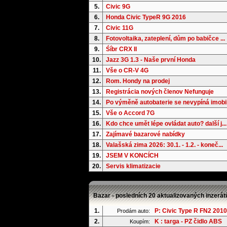
5.
Civic 9G
6.
Honda Civic TypeR 9G 2016
7.
Civic 11G
8.
Fotovoltaika, zateplení, dům po babičce ...
9.
Śíbr CRX II
10.
Jazz 3G 1.3 - Naše první Honda
11.
Vše o CR-V 4G
12.
Rom. Hondy na prodej
13.
Registrácia nových členov Nefunguje
14.
Po výměně autobaterie se nevypíná imobil.
15.
Vše o Accord 7G
16.
Kdo chce umět lépe ovládat auto? další j...
17.
Zajímavé bazarové nabídky
18.
Valašská zima 2026: 30.1. - 1.2. - koneč...
19.
JSEM V KONCÍCH
20.
Servis klimatizacie
Bazar - posledních 20 aktualizovaných inzerát
1.
P: Civic Type R FN2 2010
Prodám auto:
2.
K : targa - PZ čidlo ABS
Koupím: