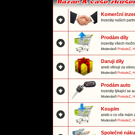
Komerční inze
Inzeráty našich part
Prodám díly
inzeráty všech možn
Moderátoři
PreludeZ
,
H
Daruji díly
aneb věnuji za odvo
Moderátoři
PreludeZ
,
H
Prodám auto
inzeráty týkající se a
Moderátoři
PreludeZ
,
H
Koupím
aneb o co vše mám 
Moderátoři
PreludeZ
,
H
Společné nák