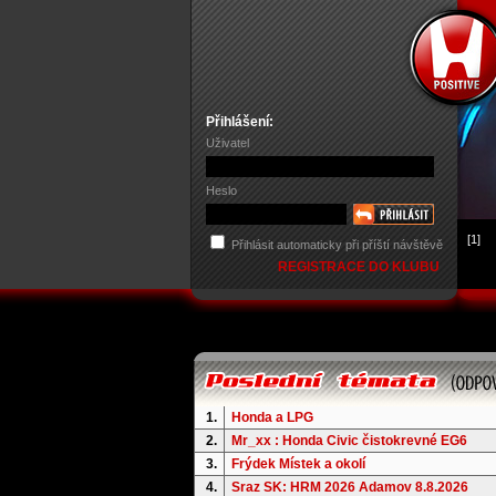
Přihlášení:
Uživatel
Heslo
[1]
Přihlásit automaticky při příští návštěvě
REGISTRACE DO KLUBU
1.
Honda a LPG
2.
Mr_xx : Honda Civic čistokrevné EG6
3.
Frýdek Místek a okolí
4.
Sraz SK: HRM 2026 Adamov 8.8.2026