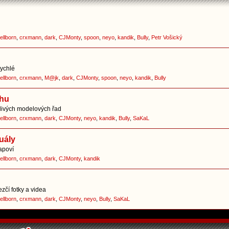
ellborn
,
crxmann
,
dark
,
CJMonty
,
spoon
,
neyo
,
kandik
,
Bully
,
Petr Vošický
rychlé
ellborn
,
crxmann
,
M@jk
,
dark
,
CJMonty
,
spoon
,
neyo
,
kandik
,
Bully
chu
tlivých modelových řad
ellborn
,
crxmann
,
dark
,
CJMonty
,
neyo
,
kandik
,
Bully
,
SaKaL
uály
apoví
ellborn
,
crxmann
,
dark
,
CJMonty
,
kandik
zčí fotky a videa
ellborn
,
crxmann
,
dark
,
CJMonty
,
neyo
,
Bully
,
SaKaL