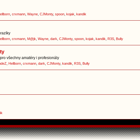
ellborn
,
crxmann
,
Wayne
,
CJMonty
,
spoon
,
kojak
,
kandik
srazíky
ellborn
,
crxmann
,
M@jk
,
Wayne
,
dark
,
CJMonty
,
spoon
,
kojak
,
kandik
,
R3S
,
Bully
ty
pro všechny amatéry i profesionály
udeZ
,
Hellborn
,
crxmann
,
dark
,
CJMonty
,
kandik
,
R3S
,
Bully
ik