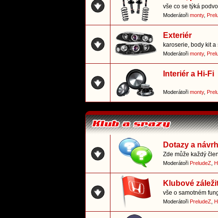
vše co se týká podvo
Moderátoři
monty
,
Prel
Exteriér
karoserie, body kit a 
Moderátoři
monty
,
Prel
Interiér a Hi-Fi
Moderátoři
monty
,
Prel
Dotazy a návr
Zde může každý člen 
Moderátoři
PreludeZ
,
H
Klubové záležit
vše o samotném fun
Moderátoři
PreludeZ
,
H