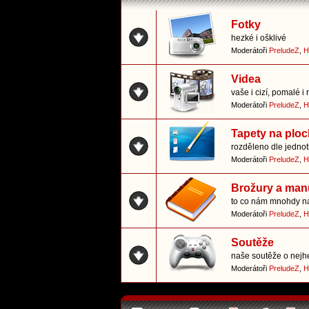
Fotky
hezké i ošklivé
Moderátoři
PreludeZ
,
H
Videa
vaše i cizí, pomalé i 
Moderátoři
PreludeZ
,
H
Tapety na plo
rozděleno dle jedno
Moderátoři
PreludeZ
,
H
Brožury a man
to co nám mnohdy n
Moderátoři
PreludeZ
,
H
Soutěže
naše soutěže o nejhe
Moderátoři
PreludeZ
,
H