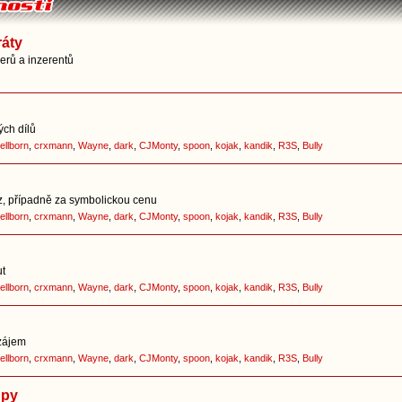
ráty
nerů a inzerentů
ých dílů
ellborn
,
crxmann
,
Wayne
,
dark
,
CJMonty
,
spoon
,
kojak
,
kandik
,
R3S
,
Bully
z, případně za symbolickou cenu
ellborn
,
crxmann
,
Wayne
,
dark
,
CJMonty
,
spoon
,
kojak
,
kandik
,
R3S
,
Bully
ut
ellborn
,
crxmann
,
Wayne
,
dark
,
CJMonty
,
spoon
,
kojak
,
kandik
,
R3S
,
Bully
zájem
ellborn
,
crxmann
,
Wayne
,
dark
,
CJMonty
,
spoon
,
kojak
,
kandik
,
R3S
,
Bully
upy