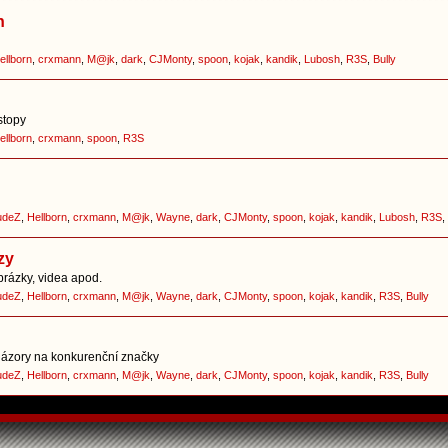
h
ellborn
,
crxmann
,
M@jk
,
dark
,
CJMonty
,
spoon
,
kojak
,
kandik
,
Lubosh
,
R3S
,
Bully
stopy
ellborn
,
crxmann
,
spoon
,
R3S
udeZ
,
Hellborn
,
crxmann
,
M@jk
,
Wayne
,
dark
,
CJMonty
,
spoon
,
kojak
,
kandik
,
Lubosh
,
R3S
,
zy
brázky, videa apod.
udeZ
,
Hellborn
,
crxmann
,
M@jk
,
Wayne
,
dark
,
CJMonty
,
spoon
,
kojak
,
kandik
,
R3S
,
Bully
í názory na konkurenční značky
udeZ
,
Hellborn
,
crxmann
,
M@jk
,
Wayne
,
dark
,
CJMonty
,
spoon
,
kojak
,
kandik
,
R3S
,
Bully