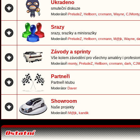
Ukradeno
smuteční diskuze
Moderátoři
PreludeZ
,
Hellborn
,
crxmann
,
Wayne
,
CJMonty
Srazy
srazy, srazíky a minisrazíky
Moderátoři
PreludeZ
,
Hellborn
,
crxmann
,
M@jk
,
Wayne
,
da
Závody a sprinty
Vše kolem závodění pro všechny amatéry i profesion
Moderátoři
monty
,
PreludeZ
,
Hellborn
,
crxmann
,
dark
,
CJM
Partneři
Partneři klubu
Moderátor
Daver
Showroom
Naše projekty
Moderátoři
M@jk
,
kandik