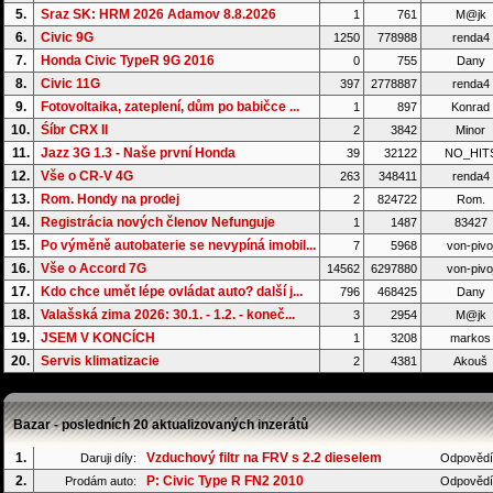
5.
Sraz SK: HRM 2026 Adamov 8.8.2026
1
761
M@jk
6.
Civic 9G
1250
778988
renda4
7.
Honda Civic TypeR 9G 2016
0
755
Dany
8.
Civic 11G
397
2778887
renda4
9.
Fotovoltaika, zateplení, dům po babičce ...
1
897
Konrad
10.
Śíbr CRX II
2
3842
Minor
11.
Jazz 3G 1.3 - Naše první Honda
39
32122
NO_HIT
12.
Vše o CR-V 4G
263
348411
renda4
13.
Rom. Hondy na prodej
2
824722
Rom.
14.
Registrácia nových členov Nefunguje
1
1487
83427
15.
Po výměně autobaterie se nevypíná imobil...
7
5968
von-pivo
16.
Vše o Accord 7G
14562
6297880
von-pivo
17.
Kdo chce umět lépe ovládat auto? další j...
796
468425
Dany
18.
Valašská zima 2026: 30.1. - 1.2. - koneč...
3
2954
M@jk
19.
JSEM V KONCÍCH
1
3208
markos
20.
Servis klimatizacie
2
4381
Akouš
Bazar - posledních 20 aktualizovaných inzerátů
1.
Vzduchový filtr na FRV s 2.2 dieselem
Daruji díly:
Odpovědí
2.
P: Civic Type R FN2 2010
Prodám auto:
Odpovědí