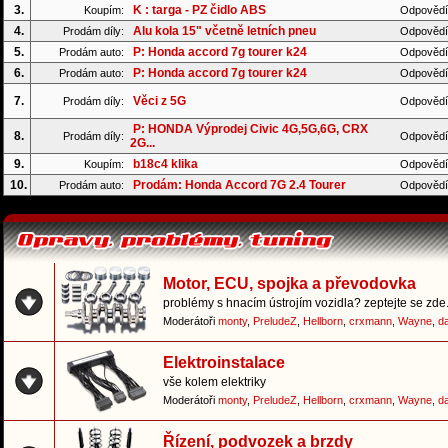
3.
K : targa - PZ čidlo ABS
Koupím:
Odpovědí
4.
Alu kola 15" včetně letních pneu
Prodám díly:
Odpovědí
5.
P: Honda accord 7g tourer k24
Prodám auto:
Odpovědí
6.
P: Honda accord 7g tourer k24
Prodám auto:
Odpovědí
7.
Věci z 5G
Prodám díly:
Odpovědí
P: HONDA Výprodej Civic 4G,5G,6G, CRX
8.
Prodám díly:
Odpovědí
2G...
9.
b18c4 klika
Koupím:
Odpovědí
10.
Prodám: Honda Accord 7G 2.4 Tourer
Prodám auto:
Odpovědí
Motor, ECU, spojka a převodovka
problémy s hnacím ústrojím vozidla? zeptejte se zde.
Moderátoři
monty
,
PreludeZ
,
Hellborn
,
crxmann
,
Wayne
,
d
Elektroinstalace
vše kolem elektriky
Moderátoři
monty
,
PreludeZ
,
Hellborn
,
crxmann
,
Wayne
,
d
Řízení, podvozek a brzdy