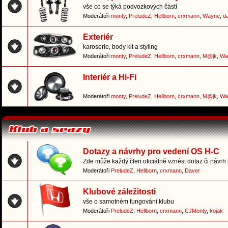
vše co se týká podvozkových částí
Moderátoři
monty
,
PreludeZ
,
Hellborn
,
crxmann
,
Wayne
,
d
Exteriér
karoserie, body kit a styling
Moderátoři
monty
,
PreludeZ
,
Hellborn
,
crxmann
,
M@jk
,
Wa
Interiér a Hi-Fi
Moderátoři
monty
,
PreludeZ
,
Hellborn
,
crxmann
,
M@jk
,
Wa
Dotazy a návrhy pro vedení OS H-C
Zde může každý člen oficiálně vznést dotaz či návrh
Moderátoři
PreludeZ
,
Hellborn
,
crxmann
,
Daver
Klubové záležitosti
vše o samotném fungování klubu
Moderátoři
PreludeZ
,
Hellborn
,
crxmann
,
CJMonty
,
kojak