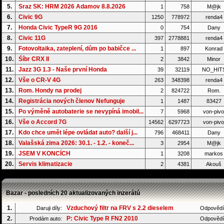
5.
Sraz SK: HRM 2026 Adamov 8.8.2026
1
758
M@jk
6.
Civic 9G
1250
778972
renda4
7.
Honda Civic TypeR 9G 2016
0
754
Dany
8.
Civic 11G
397
2778881
renda4
9.
Fotovoltaika, zateplení, dům po babičce ...
1
897
Konrad
10.
Śíbr CRX II
2
3842
Minor
11.
Jazz 3G 1.3 - Naše první Honda
39
32119
NO_HIT
12.
Vše o CR-V 4G
263
348398
renda4
13.
Rom. Hondy na prodej
2
824722
Rom.
14.
Registrácia nových členov Nefunguje
1
1487
83427
15.
Po výměně autobaterie se nevypíná imobil...
7
5968
von-pivo
16.
Vše o Accord 7G
14562
6297723
von-pivo
17.
Kdo chce umět lépe ovládat auto? další j...
796
468411
Dany
18.
Valašská zima 2026: 30.1. - 1.2. - koneč...
3
2954
M@jk
19.
JSEM V KONCÍCH
1
3208
markos
20.
Servis klimatizacie
2
4381
Akouš
Bazar - posledních 20 aktualizovaných inzerátů
1.
Vzduchový filtr na FRV s 2.2 dieselem
Daruji díly:
Odpovědí
2.
P: Civic Type R FN2 2010
Prodám auto:
Odpovědí