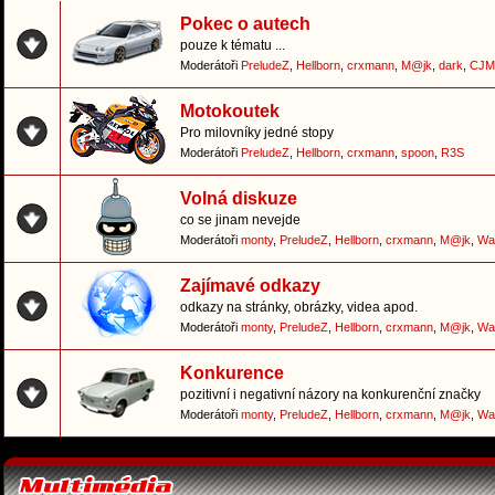
Pokec o autech
pouze k tématu ...
Moderátoři
PreludeZ
,
Hellborn
,
crxmann
,
M@jk
,
dark
,
CJM
Motokoutek
Pro milovníky jedné stopy
Moderátoři
PreludeZ
,
Hellborn
,
crxmann
,
spoon
,
R3S
Volná diskuze
co se jinam nevejde
Moderátoři
monty
,
PreludeZ
,
Hellborn
,
crxmann
,
M@jk
,
Wa
Zajímavé odkazy
odkazy na stránky, obrázky, videa apod.
Moderátoři
monty
,
PreludeZ
,
Hellborn
,
crxmann
,
M@jk
,
Wa
Konkurence
pozitivní i negativní názory na konkurenční značky
Moderátoři
monty
,
PreludeZ
,
Hellborn
,
crxmann
,
M@jk
,
Wa