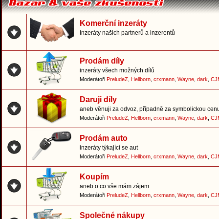
Komerční inzeráty
Inzeráty našich partnerů a inzerentů
Prodám díly
inzeráty všech možných dílů
Moderátoři
PreludeZ
,
Hellborn
,
crxmann
,
Wayne
,
dark
,
CJ
Daruji díly
aneb věnuji za odvoz, případně za symbolickou cen
Moderátoři
PreludeZ
,
Hellborn
,
crxmann
,
Wayne
,
dark
,
CJ
Prodám auto
inzeráty týkající se aut
Moderátoři
PreludeZ
,
Hellborn
,
crxmann
,
Wayne
,
dark
,
CJ
Koupím
aneb o co vše mám zájem
Moderátoři
PreludeZ
,
Hellborn
,
crxmann
,
Wayne
,
dark
,
CJ
Společné nákupy