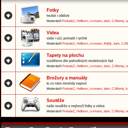
Fotky
hezké i ošklivé
Moderátoři
PreludeZ
,
Hellborn
,
crxmann
,
dark
,
CJMonty
,
s
Videa
vaše i cizí, pomalé i rychlé
Moderátoři
PreludeZ
,
Hellborn
,
crxmann
,
M@jk
,
dark
,
CJM
Tapety na plochu
rozděleno dle jednotlivých modelových řad
Moderátoři
PreludeZ
,
Hellborn
,
crxmann
,
dark
,
CJMonty
,
n
Brožury a manuály
to co nám mnohdy napoví
Moderátoři
PreludeZ
,
Hellborn
,
crxmann
,
dark
,
CJMonty
,
k
Soutěže
naše soutěže o nejhezčí fotky a videa
Moderátoři
PreludeZ
,
Hellborn
,
crxmann
,
dark
,
CJMonty
,
n