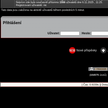
Nejvíce zde bylo současně přítomno
1556
uživatelů dne 6.11.2025 , 11:25.
Registrovaní uživatelé: nic
Tato data jsou založena na aktivitě uživatelů během posledních 5 minut.
Přihlášení
Uživatel:
Heslo:
Nové příspěvky
(
104575
útoků)
[ Čas: 0.9159s ][ Dota