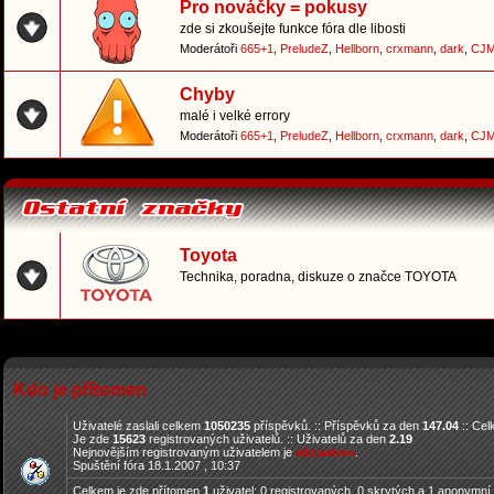
Pro nováčky = pokusy
zde si zkoušejte funkce fóra dle libosti
Moderátoři
665+1
,
PreludeZ
,
Hellborn
,
crxmann
,
dark
,
CJM
Chyby
malé i velké errory
Moderátoři
665+1
,
PreludeZ
,
Hellborn
,
crxmann
,
dark
,
CJM
Toyota
Technika, poradna, diskuze o značce TOYOTA
Kdo je přítomen
Uživatelé zaslali celkem
1050235
příspěvků. :: Příspěvků za den
147.04
:: Ce
Je zde
15623
registrovaných uživatelů. :: Uživatelů za den
2.19
Nejnovějším registrovaným uživatelem je
aliciaalves
.
Spuštění fóra 18.1.2007 , 10:37
Celkem je zde přítomen
1
uživatel: 0 registrovaných, 0 skrytých a 1 anonymní