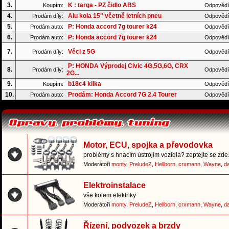
3.
K : targa - PZ čidlo ABS
Koupím:
Odpovědí
4.
Alu kola 15" včetně letních pneu
Prodám díly:
Odpovědí
5.
P: Honda accord 7g tourer k24
Prodám auto:
Odpovědí
6.
P: Honda accord 7g tourer k24
Prodám auto:
Odpovědí
7.
Věci z 5G
Prodám díly:
Odpovědí
P: HONDA Výprodej Civic 4G,5G,6G, CRX
8.
Prodám díly:
Odpovědí
2G...
9.
b18c4 klika
Koupím:
Odpovědí
10.
Prodám: Honda Accord 7G 2.4 Tourer
Prodám auto:
Odpovědí
Motor, ECU, spojka a převodovka
problémy s hnacím ústrojím vozidla? zeptejte se zde.
Moderátoři
monty
,
PreludeZ
,
Hellborn
,
crxmann
,
Wayne
,
d
Elektroinstalace
vše kolem elektriky
Moderátoři
monty
,
PreludeZ
,
Hellborn
,
crxmann
,
Wayne
,
d
Řízení, podvozek a brzdy