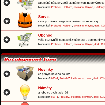
Společné nákupy zboží stejného typu, nebo výrobce 
Moderátoři
PreludeZ
,
Hellborn
,
crxmann
,
Wayne
,
CJMonty
Servis
vaše pozitivní či negativní zkušenosti se servisy
Moderátoři
PreludeZ
,
Hellborn
,
crxmann
,
Wayne
,
dark
,
CJ
Obchod
vaše pozitivní či negativní zkušenosti s obchodníky 
Moderátoři
PreludeZ
,
Hellborn
,
crxmann
,
Wayne
,
dark
,
CJ
Novinky
co přibylo nového do fóra
Moderátoři
665+1
,
PreludeZ
,
Hellborn
,
crxmann
,
dark
,
CJM
Náměty
anebo co bych tady rád
Moderátoři
665+1
,
PreludeZ
,
Hellborn
,
crxmann
,
dark
,
CJM