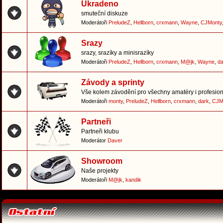
Ukradeno
smuteční diskuze
Moderátoři
PreludeZ
,
Hellborn
,
crxmann
,
Wayne
,
CJMonty
Srazy
srazy, srazíky a minisrazíky
Moderátoři
PreludeZ
,
Hellborn
,
crxmann
,
M@jk
,
Wayne
,
da
Závody a sprinty
Vše kolem závodění pro všechny amatéry i profesion
Moderátoři
monty
,
PreludeZ
,
Hellborn
,
crxmann
,
dark
,
CJM
Partneři
Partneři klubu
Moderátor
Daver
Showroom
Naše projekty
Moderátoři
M@jk
,
kandik