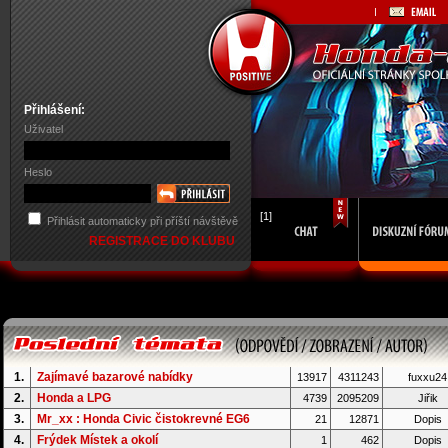
Přihlášení:
Uživatel
Heslo
[1]
Přihlásit automaticky při příští návštěvě
REGISTRACE DO KLUBU
1.
Zajímavé bazarové nabídky
13917
4311243
fuxxu24
2.
Honda a LPG
4739
2095209
Jiřik
3.
Mr_xx : Honda Civic čistokrevné EG6
21
12871
Dopis
4.
Frýdek Místek a okolí
1
462
Dopis