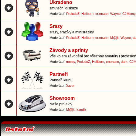
Ukradeno
smuteční diskuze
Moderátoři
PreludeZ
,
Hellborn
,
crxmann
,
Wayne
,
CJMonty
Srazy
srazy, srazíky a minisrazíky
Moderátoři
PreludeZ
,
Hellborn
,
crxmann
,
M@jk
,
Wayne
,
da
Závody a sprinty
Vše kolem závodění pro všechny amatéry i profesion
Moderátoři
monty
,
PreludeZ
,
Hellborn
,
crxmann
,
dark
,
CJM
Partneři
Partneři klubu
Moderátor
Daver
Showroom
Naše projekty
Moderátoři
M@jk
,
kandik