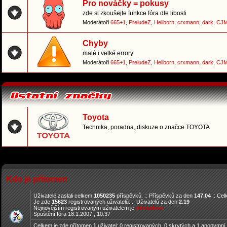
Pro nováčky = pokusy
zde si zkoušejte funkce fóra dle libosti
Moderátoři
665+1
,
PreludeZ
,
Hellborn
,
crxmann
,
dark
,
CJM
Chyby
malé i velké errory
Moderátoři
665+1
,
PreludeZ
,
Hellborn
,
crxmann
,
dark
,
CJM
Toyota
Technika, poradna, diskuze o značce TOYOTA
Kdo je přítomen
Uživatelé zaslali celkem
1050235
příspěvků. :: Příspěvků za den
147.04
:: Ce
Je zde
15623
registrovaných uživatelů. :: Uživatelů za den
2.19
Nejnovějším registrovaným uživatelem je
aliciaalves
.
Spuštění fóra 18.1.2007 , 10:37
Celkem je zde přítomen
1
uživatel: 0 registrovaných, 0 skrytých a 1 anonymní