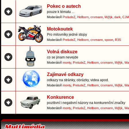
Pokec o autech
pouze k tématu ...
Moderátoři
PreludeZ
,
Hellborn
,
crxmann
,
M@jk
,
dark
,
CJM
Motokoutek
Pro milovníky jedné stopy
Moderátoři
PreludeZ
,
Hellborn
,
crxmann
,
spoon
,
R3S
Volná diskuze
co se jinam nevejde
Moderátoři
monty
,
PreludeZ
,
Hellborn
,
crxmann
,
M@jk
,
Wa
Zajímavé odkazy
odkazy na stránky, obrázky, videa apod.
Moderátoři
monty
,
PreludeZ
,
Hellborn
,
crxmann
,
M@jk
,
Wa
Konkurence
pozitivní i negativní názory na konkurenční značky
Moderátoři
monty
,
PreludeZ
,
Hellborn
,
crxmann
,
M@jk
,
Wa