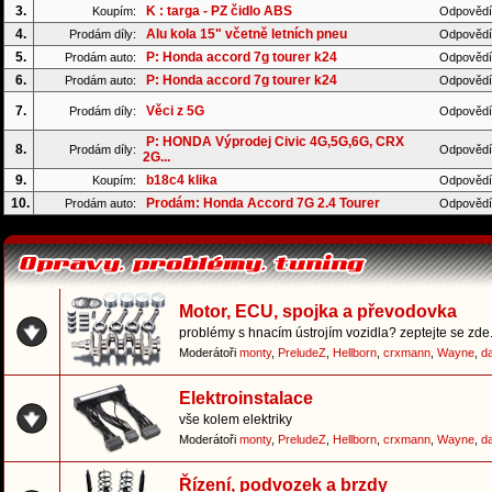
3.
K : targa - PZ čidlo ABS
Koupím:
Odpovědí
4.
Alu kola 15" včetně letních pneu
Prodám díly:
Odpovědí
5.
P: Honda accord 7g tourer k24
Prodám auto:
Odpovědí
6.
P: Honda accord 7g tourer k24
Prodám auto:
Odpovědí
7.
Věci z 5G
Prodám díly:
Odpovědí
P: HONDA Výprodej Civic 4G,5G,6G, CRX
8.
Prodám díly:
Odpovědí
2G...
9.
b18c4 klika
Koupím:
Odpovědí
10.
Prodám: Honda Accord 7G 2.4 Tourer
Prodám auto:
Odpovědí
Motor, ECU, spojka a převodovka
problémy s hnacím ústrojím vozidla? zeptejte se zde.
Moderátoři
monty
,
PreludeZ
,
Hellborn
,
crxmann
,
Wayne
,
d
Elektroinstalace
vše kolem elektriky
Moderátoři
monty
,
PreludeZ
,
Hellborn
,
crxmann
,
Wayne
,
d
Řízení, podvozek a brzdy