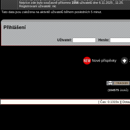
Nejvíce zde bylo současně přítomno
1556
uživatelů dne 6.11.2025 , 11:25.
Registrovaní uživatelé: nic
Tato data jsou založena na aktivitě uživatelů během posledních 5 minut.
Přihlášení
Uživatel:
Heslo:
Nové příspěvky
(
104575
útoků)
[ Čas: 0.1315s ][ Dota