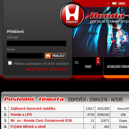
Přihlášení:
Uživatel
Heslo
[1]
Přihlásit automaticky při příští návštěvě
REGISTRACE DO KLUBU
1.
Zajímavé bazarové nabídky
13917
4311305
fuxxu24
2.
Honda a LPG
4739
2095240
Jiřik
3.
Mr_xx : Honda Civic čistokrevné EG6
21
12871
Dopis
4.
Frýdek Místek a okolí
1
462
Dopis