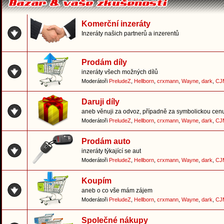
Komerční inzeráty
Inzeráty našich partnerů a inzerentů
Prodám díly
inzeráty všech možných dílů
Moderátoři
PreludeZ
,
Hellborn
,
crxmann
,
Wayne
,
dark
,
CJ
Daruji díly
aneb věnuji za odvoz, případně za symbolickou cen
Moderátoři
PreludeZ
,
Hellborn
,
crxmann
,
Wayne
,
dark
,
CJ
Prodám auto
inzeráty týkající se aut
Moderátoři
PreludeZ
,
Hellborn
,
crxmann
,
Wayne
,
dark
,
CJ
Koupím
aneb o co vše mám zájem
Moderátoři
PreludeZ
,
Hellborn
,
crxmann
,
Wayne
,
dark
,
CJ
Společné nákupy