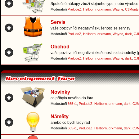
Společné nákupy zboží stejného typu, nebo výrobce 
Moderátoři
PreludeZ
,
Hellborn
,
crxmann
,
Wayne
,
CJMonty
Servis
vaše pozitivní či negativní zkušenosti se servisy
Moderátoři
PreludeZ
,
Hellborn
,
crxmann
,
Wayne
,
dark
,
CJ
Obchod
vaše pozitivní či negativní zkušenosti s obchodníky 
Moderátoři
PreludeZ
,
Hellborn
,
crxmann
,
Wayne
,
dark
,
CJ
Novinky
co přibylo nového do fóra
Moderátoři
665+1
,
PreludeZ
,
Hellborn
,
crxmann
,
dark
,
CJM
Náměty
anebo co bych tady rád
Moderátoři
665+1
,
PreludeZ
,
Hellborn
,
crxmann
,
dark
,
CJM