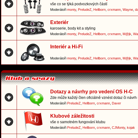
vše co se týká podvozkových částí
Moderátoři
monty
,
PreludeZ
,
Hellborn
,
crxmann
,
Wayne
,
d
Exteriér
karoserie, body kit a styling
Moderátoři
monty
,
PreludeZ
,
Hellborn
,
crxmann
,
M@jk
,
Wa
Interiér a Hi-Fi
Moderátoři
monty
,
PreludeZ
,
Hellborn
,
crxmann
,
M@jk
,
Wa
Dotazy a návrhy pro vedení OS H-C
Zde může každý člen oficiálně vznést dotaz či návrh
Moderátoři
PreludeZ
,
Hellborn
,
crxmann
,
Daver
Klubové záležitosti
vše o samotném fungování klubu
Moderátoři
PreludeZ
,
Hellborn
,
crxmann
,
CJMonty
,
kojak