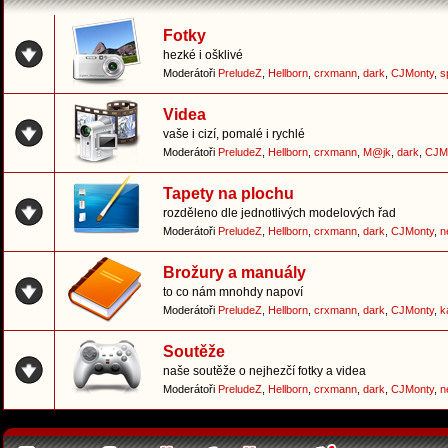
Fotky
hezké i ošklivé
Moderátoři
PreludeZ
,
Hellborn
,
crxmann
,
dark
,
CJMonty
,
s
Videa
vaše i cizí, pomalé i rychlé
Moderátoři
PreludeZ
,
Hellborn
,
crxmann
,
M@jk
,
dark
,
CJM
Tapety na plochu
rozděleno dle jednotlivých modelových řad
Moderátoři
PreludeZ
,
Hellborn
,
crxmann
,
dark
,
CJMonty
,
n
Brožury a manuály
to co nám mnohdy napoví
Moderátoři
PreludeZ
,
Hellborn
,
crxmann
,
dark
,
CJMonty
,
k
Soutěže
naše soutěže o nejhezčí fotky a videa
Moderátoři
PreludeZ
,
Hellborn
,
crxmann
,
dark
,
CJMonty
,
n