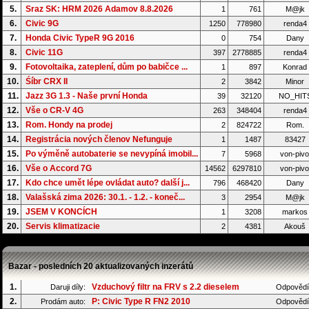
5.
Sraz SK: HRM 2026 Adamov 8.8.2026
1
761
M@jk
6.
Civic 9G
1250
778980
renda4
7.
Honda Civic TypeR 9G 2016
0
754
Dany
8.
Civic 11G
397
2778885
renda4
9.
Fotovoltaika, zateplení, dům po babičce ...
1
897
Konrad
10.
Śíbr CRX II
2
3842
Minor
11.
Jazz 3G 1.3 - Naše první Honda
39
32120
NO_HIT
12.
Vše o CR-V 4G
263
348404
renda4
13.
Rom. Hondy na prodej
2
824722
Rom.
14.
Registrácia nových členov Nefunguje
1
1487
83427
15.
Po výměně autobaterie se nevypíná imobil...
7
5968
von-pivo
16.
Vše o Accord 7G
14562
6297810
von-pivo
17.
Kdo chce umět lépe ovládat auto? další j...
796
468420
Dany
18.
Valašská zima 2026: 30.1. - 1.2. - koneč...
3
2954
M@jk
19.
JSEM V KONCÍCH
1
3208
markos
20.
Servis klimatizacie
2
4381
Akouš
Bazar - posledních 20 aktualizovaných inzerátů
1.
Vzduchový filtr na FRV s 2.2 dieselem
Daruji díly:
Odpovědí
2.
P: Civic Type R FN2 2010
Prodám auto:
Odpovědí