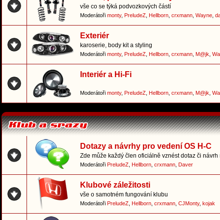
vše co se týká podvozkových částí
Moderátoři
monty
,
PreludeZ
,
Hellborn
,
crxmann
,
Wayne
,
d
Exteriér
karoserie, body kit a styling
Moderátoři
monty
,
PreludeZ
,
Hellborn
,
crxmann
,
M@jk
,
Wa
Interiér a Hi-Fi
Moderátoři
monty
,
PreludeZ
,
Hellborn
,
crxmann
,
M@jk
,
Wa
Dotazy a návrhy pro vedení OS H-C
Zde může každý člen oficiálně vznést dotaz či návrh
Moderátoři
PreludeZ
,
Hellborn
,
crxmann
,
Daver
Klubové záležitosti
vše o samotném fungování klubu
Moderátoři
PreludeZ
,
Hellborn
,
crxmann
,
CJMonty
,
kojak