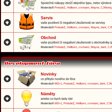
Společné nákupy zboží stejného typu, nebo výrobce 
Moderátoři
PreludeZ
,
Hellborn
,
crxmann
,
Wayne
,
CJMonty
Servis
vaše pozitivní či negativní zkušenosti se servisy
Moderátoři
PreludeZ
,
Hellborn
,
crxmann
,
Wayne
,
dark
,
CJ
Obchod
vaše pozitivní či negativní zkušenosti s obchodníky 
Moderátoři
PreludeZ
,
Hellborn
,
crxmann
,
Wayne
,
dark
,
CJ
Novinky
co přibylo nového do fóra
Moderátoři
665+1
,
PreludeZ
,
Hellborn
,
crxmann
,
dark
,
CJM
Náměty
anebo co bych tady rád
Moderátoři
665+1
,
PreludeZ
,
Hellborn
,
crxmann
,
dark
,
CJM