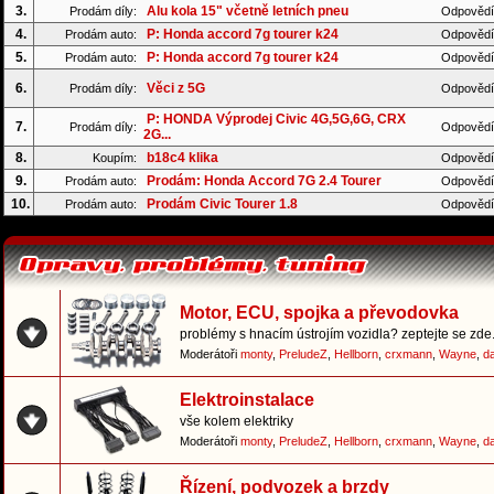
3.
Alu kola 15" včetně letních pneu
Prodám díly:
Odpovědí
4.
P: Honda accord 7g tourer k24
Prodám auto:
Odpovědí
5.
P: Honda accord 7g tourer k24
Prodám auto:
Odpovědí
6.
Věci z 5G
Prodám díly:
Odpovědí
P: HONDA Výprodej Civic 4G,5G,6G, CRX
7.
Prodám díly:
Odpovědí
2G...
8.
b18c4 klika
Koupím:
Odpovědí
9.
Prodám: Honda Accord 7G 2.4 Tourer
Prodám auto:
Odpovědí
10.
Prodám Civic Tourer 1.8
Prodám auto:
Odpovědí
Motor, ECU, spojka a převodovka
problémy s hnacím ústrojím vozidla? zeptejte se zde.
Moderátoři
monty
,
PreludeZ
,
Hellborn
,
crxmann
,
Wayne
,
d
Elektroinstalace
vše kolem elektriky
Moderátoři
monty
,
PreludeZ
,
Hellborn
,
crxmann
,
Wayne
,
d
Řízení, podvozek a brzdy