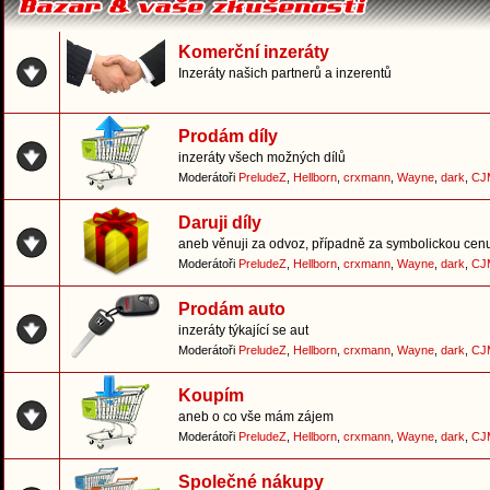
Komerční inzeráty
Inzeráty našich partnerů a inzerentů
Prodám díly
inzeráty všech možných dílů
Moderátoři
PreludeZ
,
Hellborn
,
crxmann
,
Wayne
,
dark
,
CJ
Daruji díly
aneb věnuji za odvoz, případně za symbolickou cen
Moderátoři
PreludeZ
,
Hellborn
,
crxmann
,
Wayne
,
dark
,
CJ
Prodám auto
inzeráty týkající se aut
Moderátoři
PreludeZ
,
Hellborn
,
crxmann
,
Wayne
,
dark
,
CJ
Koupím
aneb o co vše mám zájem
Moderátoři
PreludeZ
,
Hellborn
,
crxmann
,
Wayne
,
dark
,
CJ
Společné nákupy