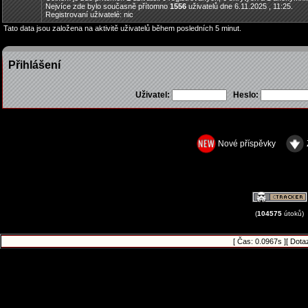
Nejvíce zde bylo současně přítomno
1556
uživatelů dne 6.11.2025 , 11:25.
Registrovaní uživatelé: nic
Tato data jsou založena na aktivitě uživatelů během posledních 5 minut.
Přihlášení
Uživatel:
Heslo:
Nové příspěvky
(
104575
útoků)
[ Čas: 0.0967s ][ Dota