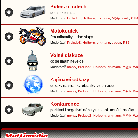
Pokec o autech
pouze k tématu ...
Moderátoři
PreludeZ
,
Hellborn
,
crxmann
,
M@jk
,
dark
,
CJM
Motokoutek
Pro milovníky jedné stopy
Moderátoři
PreludeZ
,
Hellborn
,
crxmann
,
spoon
,
R3S
Volná diskuze
co se jinam nevejde
Moderátoři
monty
,
PreludeZ
,
Hellborn
,
crxmann
,
M@jk
,
Wa
Zajímavé odkazy
odkazy na stránky, obrázky, videa apod.
Moderátoři
monty
,
PreludeZ
,
Hellborn
,
crxmann
,
M@jk
,
Wa
Konkurence
pozitivní i negativní názory na konkurenční značky
Moderátoři
monty
,
PreludeZ
,
Hellborn
,
crxmann
,
M@jk
,
Wa