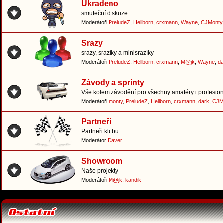
Ukradeno
smuteční diskuze
Moderátoři
PreludeZ
,
Hellborn
,
crxmann
,
Wayne
,
CJMonty
Srazy
srazy, srazíky a minisrazíky
Moderátoři
PreludeZ
,
Hellborn
,
crxmann
,
M@jk
,
Wayne
,
da
Závody a sprinty
Vše kolem závodění pro všechny amatéry i profesion
Moderátoři
monty
,
PreludeZ
,
Hellborn
,
crxmann
,
dark
,
CJM
Partneři
Partneři klubu
Moderátor
Daver
Showroom
Naše projekty
Moderátoři
M@jk
,
kandik