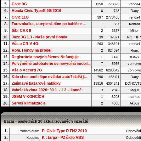
5.
Civic 9G
1250
778323
renda4
6.
Honda Civic TypeR 9G 2016
0
743
Dany
7.
Civic 11G
397
2778465
renda4
8.
Fotovoltaika, zateplení, dům po babičce ...
1
887
Konrad
9.
Śíbr CRX II
2
3837
Minor
10.
Jazz 3G 1.3 - Naše první Honda
39
32071
NO_HIT
11.
Vše o CR-V 4G
263
348191
renda4
12.
Rom. Hondy na prodej
2
824694
Rom.
13.
Registrácia nových členov Nefunguje
1
1476
83427
14.
Po výměně autobaterie se nevypíná imobil...
7
5956
von-pivo
15.
Vše o Accord 7G
14562
6293642
von-pivo
16.
Kdo chce umět lépe ovládat auto? další j...
796
468111
Dany
17.
Zajímavé bazarové nabídky
13916
4304241
DOHCVT
18.
Valašská zima 2026: 30.1. - 1.2. - koneč...
3
2942
M@jk
19.
JSEM V KONCÍCH
1
3203
markos
20.
Servis klimatizacie
2
4365
Akouš
Bazar - posledních 20 aktualizovaných inzerátů
1.
P: Civic Type R FN2 2010
Prodám auto:
Odpovědí
2.
K : targa - PZ čidlo ABS
Koupím:
Odpovědí