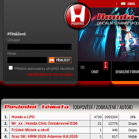
Přihlášení:
Uživatel
Heslo
[1]
Přihlásit automaticky při příští návštěvě
REGISTRACE DO KLUBU
1.
Honda a LPG
4739
2093204
Jiřik
2.
Mr_xx : Honda Civic čistokrevné EG6
21
12776
Dopis
3.
Frýdek Místek a okolí
1
446
Dopis
4.
Sraz SK: HRM 2026 Adamov 8.8.2026
1
617
M@jk