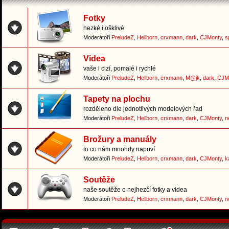
Fotky
hezké i ošklivé
Moderátoři
PreludeZ
,
Hellborn
,
crxmann
,
dark
,
CJMonty
,
s
Videa
vaše i cizí, pomalé i rychlé
Moderátoři
PreludeZ
,
Hellborn
,
crxmann
,
M@jk
,
dark
,
CJM
Tapety na plochu
rozděleno dle jednotlivých modelových řad
Moderátoři
PreludeZ
,
Hellborn
,
crxmann
,
dark
,
CJMonty
,
n
Brožury a manuály
to co nám mnohdy napoví
Moderátoři
PreludeZ
,
Hellborn
,
crxmann
,
dark
,
CJMonty
,
k
Soutěže
naše soutěže o nejhezčí fotky a videa
Moderátoři
PreludeZ
,
Hellborn
,
crxmann
,
dark
,
CJMonty
,
n