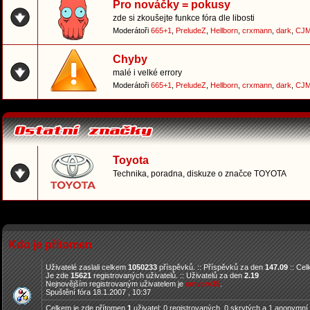
Pro nováčky = pokusy
zde si zkoušejte funkce fóra dle libosti
Moderátoři
665+1
,
PreludeZ
,
Hellborn
,
crxmann
,
dark
,
CJM
Chyby
malé i velké errory
Moderátoři
665+1
,
PreludeZ
,
Hellborn
,
crxmann
,
dark
,
CJM
Toyota
Technika, poradna, diskuze o značce TOYOTA
Kdo je přítomen
Uživatelé zaslali celkem
1050233
příspěvků. :: Příspěvků za den
147.09
:: Ce
Je zde
15621
registrovaných uživatelů. :: Uživatelů za den
2.19
Nejnovějším registrovaným uživatelem je
cmvcrv35
.
Spuštění fóra 18.1.2007 , 10:37
Celkem je zde přítomen
1
uživatel: 0 registrovaných, 0 skrytých a 1 anonymní