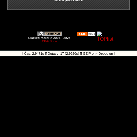
menší počet oken
CrackerTracker © 2004 - 2026
CBACK.de
[ Čas: 2.9471s ][ Dotazy: 17 (2.9250s) ][ GZIP on - Debug on ]