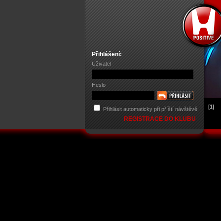
Přihlášení:
Uživatel
Heslo
[1]
Přihlásit automaticky při příští návštěvě
REGISTRACE DO KLUBU