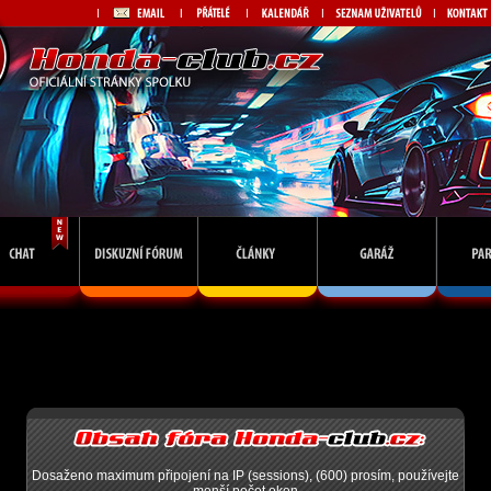
Dosaženo maximum připojení na IP (sessions), (600) prosím, používejte