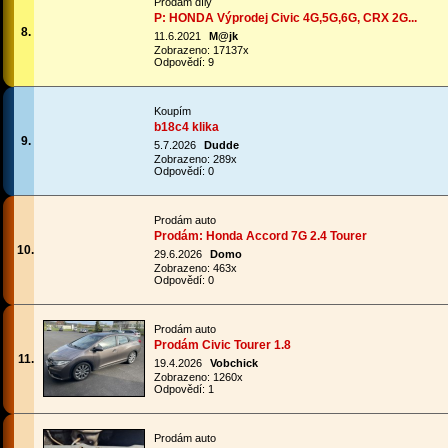
Prodám díly
P: HONDA Výprodej Civic 4G,5G,6G, CRX 2G...
8.
11.6.2021
M@jk
Zobrazeno: 17137x
Odpovědí: 9
Koupím
b18c4 klika
9.
5.7.2026
Dudde
Zobrazeno: 289x
Odpovědí: 0
Prodám auto
Prodám: Honda Accord 7G 2.4 Tourer
10.
29.6.2026
Domo
Zobrazeno: 463x
Odpovědí: 0
Prodám auto
Prodám Civic Tourer 1.8
11.
19.4.2026
Vobchick
Zobrazeno: 1260x
Odpovědí: 1
Prodám auto