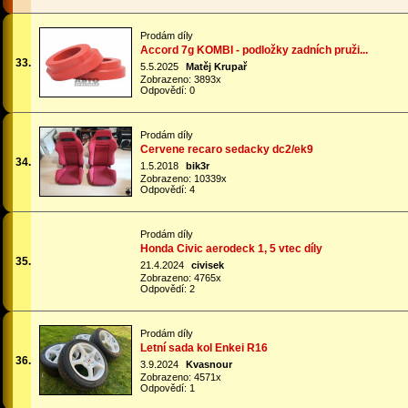
Prodám díly
Accord 7g KOMBI - podložky zadních pruži...
33.
5.5.2025
Matěj Krupař
Zobrazeno: 3893x
Odpovědí: 0
Prodám díly
Cervene recaro sedacky dc2/ek9
34.
1.5.2018
bik3r
Zobrazeno: 10339x
Odpovědí: 4
Prodám díly
Honda Civic aerodeck 1, 5 vtec díly
35.
21.4.2024
civisek
Zobrazeno: 4765x
Odpovědí: 2
Prodám díly
Letní sada kol Enkei R16
36.
3.9.2024
Kvasnour
Zobrazeno: 4571x
Odpovědí: 1