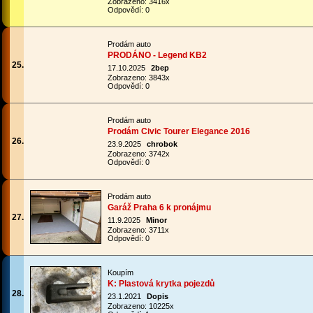
Zobrazeno: 3416x
Odpovědí: 0
Prodám auto
PRODÁNO - Legend KB2
25.
17.10.2025
2bep
Zobrazeno: 3843x
Odpovědí: 0
Prodám auto
Prodám Civic Tourer Elegance 2016
26.
23.9.2025
chrobok
Zobrazeno: 3742x
Odpovědí: 0
Prodám auto
Garáž Praha 6 k pronájmu
27.
11.9.2025
Minor
Zobrazeno: 3711x
Odpovědí: 0
Koupím
K: Plastová krytka pojezdů
28.
23.1.2021
Dopis
Zobrazeno: 10225x