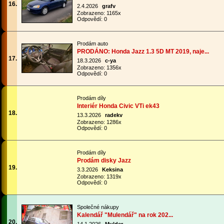
16.
2.4.2026
grafv
Zobrazeno: 1165x
Odpovědí: 0
Prodám auto
PRODÁNO: Honda Jazz 1.3 5D MT 2019, naje...
17.
18.3.2026
c-ya
Zobrazeno: 1356x
Odpovědí: 0
Prodám díly
Interiér Honda Civic VTi ek43
18.
13.3.2026
radekv
Zobrazeno: 1286x
Odpovědí: 0
Prodám díly
Prodám disky Jazz
19.
3.3.2026
Keksina
Zobrazeno: 1319x
Odpovědí: 0
Společné nákupy
Kalendář "Mulendář" na rok 202...
20.