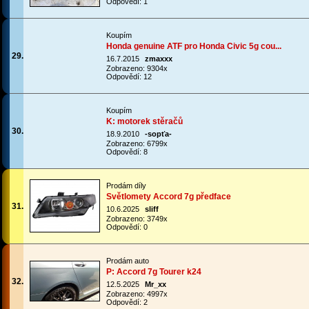
Odpovědí: 1
Koupím
Honda genuine ATF pro Honda Civic 5g cou...
29.
16.7.2015
zmaxxx
Zobrazeno: 9304x
Odpovědí: 12
Koupím
K: motorek stěračů
30.
18.9.2010
-sopťa-
Zobrazeno: 6799x
Odpovědí: 8
Prodám díly
Světlomety Accord 7g předface
31.
10.6.2025
sliff
Zobrazeno: 3749x
Odpovědí: 0
Prodám auto
P: Accord 7g Tourer k24
32.
12.5.2025
Mr_xx
Zobrazeno: 4997x
Odpovědí: 2