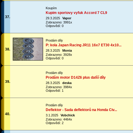
Koupím
Kupim sportovy vyfuk Accord 7 CL9
37.
29.3.2025
Vapor
Zobrazeno: 3991x
Odpovědí: 0
Prodám díly
P: kola Japan Racing JR11 16x7 ET30 4x10...
38.
28.3.2025
Monia
Zobrazeno: 3928x
Odpovědí: 0
Prodám díly
Prodám motor D14Z6 plus další díly
39.
28.3.2025
deska
Zobrazeno: 3984x
Odpovědí: 1
Prodám díly
Deflektor - Sada deflektorů na Honda Civ...
40.
3.1.2025
Vobchick
Zobrazeno: 4464x
Odpovědí: 2