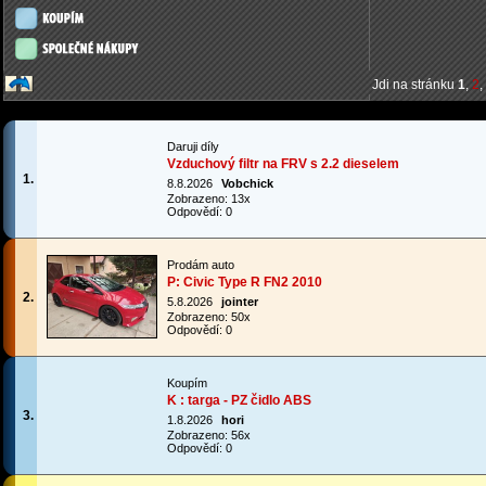
Jdi na stránku
1
,
2
,
Daruji díly
Vzduchový filtr na FRV s 2.2 dieselem
1.
8.8.2026
Vobchick
Zobrazeno: 13x
Odpovědí: 0
Prodám auto
P: Civic Type R FN2 2010
2.
5.8.2026
jointer
Zobrazeno: 50x
Odpovědí: 0
Koupím
K : targa - PZ čidlo ABS
3.
1.8.2026
hori
Zobrazeno: 56x
Odpovědí: 0