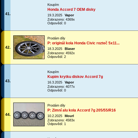
Koupím
Honda Accord 7 OEM disky
41.
19.3.2025
Vapor
Zobrazeno: 4369x
Odpovědí: 0
Prodám díly
P: originál kola Honda Civic rozteč 5x11...
42.
18.3.2025
Blaser
Zobrazeno: 4592x
Odpovědí: 2
Koupím
Kupim krytku diskov Accord 7g
43.
16.3.2025
Vapor
Zobrazeno: 4077x
Odpovědí: 0
Prodám díly
P: Zimní alu kola Accord 7g 205/55/R16
44.
10.2.2025
Mourl
Zobrazeno: 4583x
Odpovědí: 1