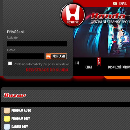
Přihlášení:
Uživatel
Heslo
[1]
Přihlásit automaticky při příští návštěvě
REGISTRACE DO KLUBU