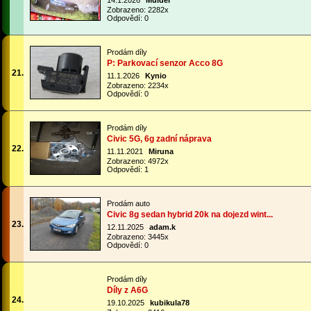
14.1.2026
Mulder
Zobrazeno: 2282x
Odpovědí: 0
Prodám díly
P: Parkovací senzor Acco 8G
21.
11.1.2026
Kynio
Zobrazeno: 2234x
Odpovědí: 0
Prodám díly
Civic 5G, 6g zadní náprava
22.
11.11.2021
Miruna
Zobrazeno: 4972x
Odpovědí: 1
Prodám auto
Civic 8g sedan hybrid 20k na dojezd wint...
23.
12.11.2025
adam.k
Zobrazeno: 3445x
Odpovědí: 0
Prodám díly
Díly z A6G
24.
19.10.2025
kubikula78