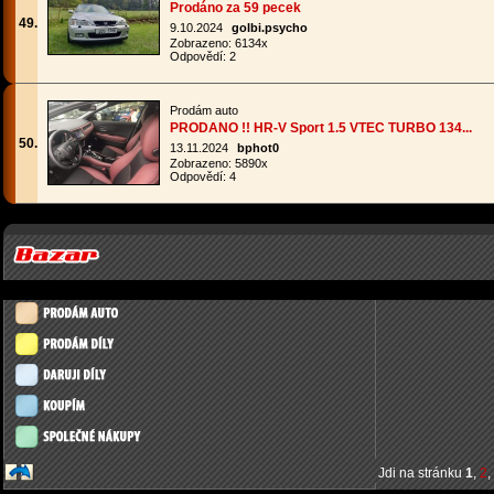
Prodáno za 59 pecek
49.
9.10.2024
golbi.psycho
Zobrazeno: 6134x
Odpovědí: 2
Prodám auto
PRODANO !! HR-V Sport 1.5 VTEC TURBO 134...
50.
13.11.2024
bphot0
Zobrazeno: 5890x
Odpovědí: 4
Jdi na stránku
1
,
2
,