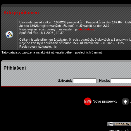
Kdo je přítomen
Uživatelé zaslali celkem
1050235
příspěvků. :: Příspěvků za den
147.04
:: Ce
Je zde
15623
registrovaných uživatelů. :: Uživatelů za den
2.19
Nejnovějším registrovaným uživatelem je
aliciaalves
.
Spuštění fóra 18.1.2007 , 10:37
Celkem je zde přítomen
1
uživatel: 0 registrovaných, 0 skrytých a 1 anonymní
Nejvíce zde bylo současně přítomno
1556
uživatelů dne 6.11.2025 , 11:25.
Registrovaní uživatelé: nic
Tato data jsou založena na aktivitě uživatelů během posledních 5 minut.
Přihlášení
Uživatel:
Heslo:
Nové příspěvky