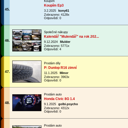
Koupím
Koupím Ep3
45.
3.2.2025
kony61
Zobrazeno: 4128x
Odpovědí: 0
Společné nákupy
Kalendář "Mulendář" na rok 202...
46.
9.12.2024
Mulder
Zobrazeno: 5771x
Odpovědí: 4
Prodám díly
P: Dunlop R16 zimní
47.
11.1.2025
Minor
Zobrazeno: 3963x
Odpovědí: 0
Prodám auto
Honda Civic 8G 1.4
48.
9.1.2025
golbi.psycho
Zobrazeno: 4312x
Odpovědí: 0
Prodám auto