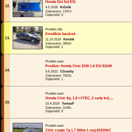
Honda Del Sol ESi
12.
4.5.2026
Krčmík
Zobrazeno: 1347x
Odpovědí: 0
Prodám díly
Kendíkův bazárek
13.
11.10.2016
Kendik
Zobrazeno: 3892x
Odpovědí: 1
Prodám auto
Prodám: Honda Civic EH9 1.6 ESi 92kW
14.
9.6.2022
CGravity
Zobrazeno: 7822x
Odpovědí: 1
Prodám auto
Honda Civic 8g, 1.8 i-VTEC, 2 sady kol, ...
15.
10.4.2026
TomasF
Zobrazeno: 1149x
Odpovědí: 0
Prodám auto
Civic coupe 7g 1.7 88kw 1 maj.65000kč