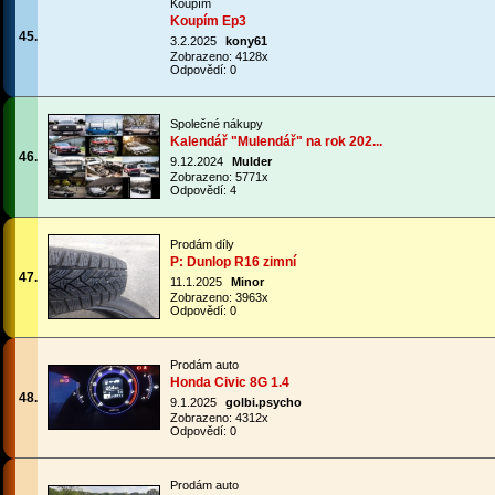
Koupím
Koupím Ep3
45.
3.2.2025
kony61
Zobrazeno: 4128x
Odpovědí: 0
Společné nákupy
Kalendář "Mulendář" na rok 202...
46.
9.12.2024
Mulder
Zobrazeno: 5771x
Odpovědí: 4
Prodám díly
P: Dunlop R16 zimní
47.
11.1.2025
Minor
Zobrazeno: 3963x
Odpovědí: 0
Prodám auto
Honda Civic 8G 1.4
48.
9.1.2025
golbi.psycho
Zobrazeno: 4312x
Odpovědí: 0
Prodám auto