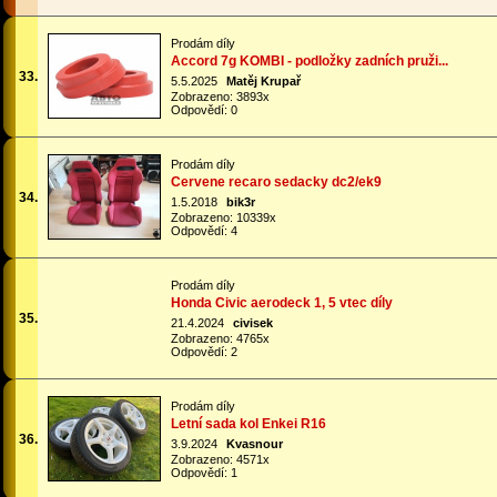
Prodám díly
Accord 7g KOMBI - podložky zadních pruži...
33.
5.5.2025
Matěj Krupař
Zobrazeno: 3893x
Odpovědí: 0
Prodám díly
Cervene recaro sedacky dc2/ek9
34.
1.5.2018
bik3r
Zobrazeno: 10339x
Odpovědí: 4
Prodám díly
Honda Civic aerodeck 1, 5 vtec díly
35.
21.4.2024
civisek
Zobrazeno: 4765x
Odpovědí: 2
Prodám díly
Letní sada kol Enkei R16
36.
3.9.2024
Kvasnour
Zobrazeno: 4571x
Odpovědí: 1