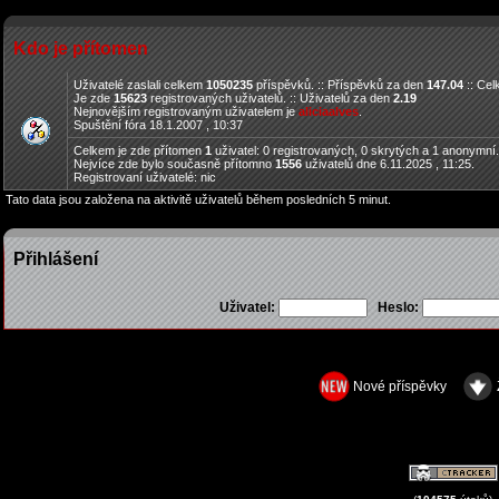
Kdo je přítomen
Uživatelé zaslali celkem
1050235
příspěvků. :: Příspěvků za den
147.04
:: Ce
Je zde
15623
registrovaných uživatelů. :: Uživatelů za den
2.19
Nejnovějším registrovaným uživatelem je
aliciaalves
.
Spuštění fóra 18.1.2007 , 10:37
Celkem je zde přítomen
1
uživatel: 0 registrovaných, 0 skrytých a 1 anonymní
Nejvíce zde bylo současně přítomno
1556
uživatelů dne 6.11.2025 , 11:25.
Registrovaní uživatelé: nic
Tato data jsou založena na aktivitě uživatelů během posledních 5 minut.
Přihlášení
Uživatel:
Heslo:
Nové příspěvky