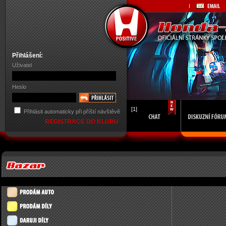
Přihlášení:
Uživatel
Heslo
[1]
Přihlásit automaticky při příští návštěvě
REGISTRACE DO KLUBU