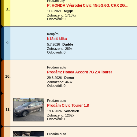
Prodám díly
P: HONDA Výprodej Civic 4G,5G,6G, CRX 2G...
8.
11.6.2021
M@jk
Zobrazeno: 17137x
Odpovědí: 9
Koupím
b18c4 klika
9.
5.7.2026
Dudde
Zobrazeno: 289x
Odpovědí: 0
Prodám auto
Prodám: Honda Accord 7G 2.4 Tourer
10.
29.6.2026
Domo
Zobrazeno: 463x
Odpovědí: 0
Prodám auto
Prodám Civic Tourer 1.8
11.
19.4.2026
Vobchick
Zobrazeno: 1262x
Odpovědí: 1
Prodám auto