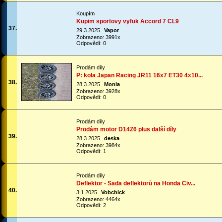
Koupím
Kupim sportovy vyfuk Accord 7 CL9
37.
29.3.2025
Vapor
Zobrazeno: 3991x
Odpovědí: 0
Prodám díly
P: kola Japan Racing JR11 16x7 ET30 4x10...
38.
28.3.2025
Monia
Zobrazeno: 3928x
Odpovědí: 0
Prodám díly
Prodám motor D14Z6 plus další díly
39.
28.3.2025
deska
Zobrazeno: 3984x
Odpovědí: 1
Prodám díly
Deflektor - Sada deflektorů na Honda Civ...
40.
3.1.2025
Vobchick
Zobrazeno: 4464x
Odpovědí: 2