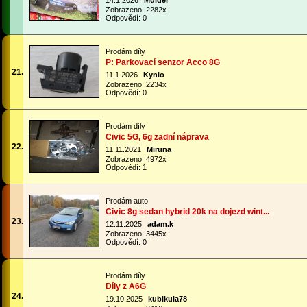
14.1.2026
Mulder
Zobrazeno: 2282x
Odpovědí: 0
Prodám díly
P: Parkovací senzor Acco 8G
21.
11.1.2026
Kynio
Zobrazeno: 2234x
Odpovědí: 0
Prodám díly
Civic 5G, 6g zadní náprava
22.
11.11.2021
Miruna
Zobrazeno: 4972x
Odpovědí: 1
Prodám auto
Civic 8g sedan hybrid 20k na dojezd wint...
23.
12.11.2025
adam.k
Zobrazeno: 3445x
Odpovědí: 0
Prodám díly
Díly z A6G
24.
19.10.2025
kubikula78