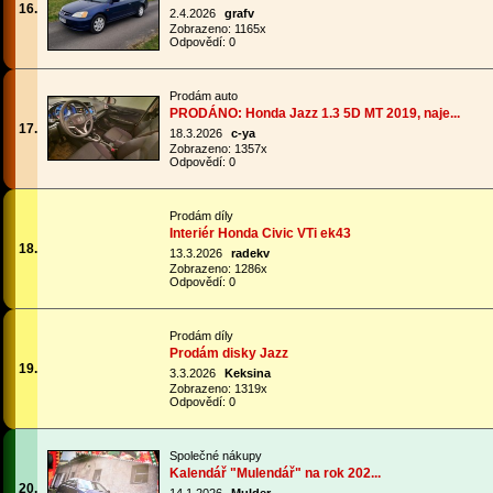
16.
2.4.2026
grafv
Zobrazeno: 1165x
Odpovědí: 0
Prodám auto
PRODÁNO: Honda Jazz 1.3 5D MT 2019, naje...
17.
18.3.2026
c-ya
Zobrazeno: 1357x
Odpovědí: 0
Prodám díly
Interiér Honda Civic VTi ek43
18.
13.3.2026
radekv
Zobrazeno: 1286x
Odpovědí: 0
Prodám díly
Prodám disky Jazz
19.
3.3.2026
Keksina
Zobrazeno: 1319x
Odpovědí: 0
Společné nákupy
Kalendář "Mulendář" na rok 202...
20.