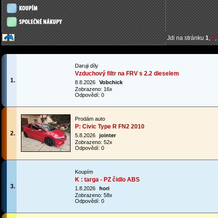
Jdi na stránku
1
,
2
,
Daruji díly
Vzduchový filtr na FRV s 2.2 dieselem
1.
8.8.2026
Vobchick
Zobrazeno: 16x
Odpovědí: 0
Prodám auto
P: Civic Type R FN2 2010
2.
5.8.2026
jointer
Zobrazeno: 52x
Odpovědí: 0
Koupím
K : targa - PZ čidlo ABS
3.
1.8.2026
hori
Zobrazeno: 58x
Odpovědí: 0