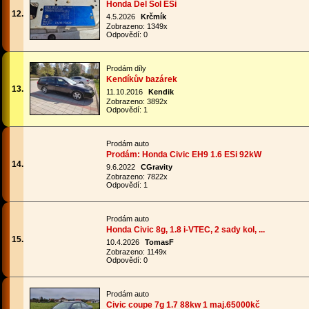
Honda Del Sol ESi
12.
4.5.2026
Krčmík
Zobrazeno: 1349x
Odpovědí: 0
Prodám díly
Kendíkův bazárek
13.
11.10.2016
Kendik
Zobrazeno: 3892x
Odpovědí: 1
Prodám auto
Prodám: Honda Civic EH9 1.6 ESi 92kW
14.
9.6.2022
CGravity
Zobrazeno: 7822x
Odpovědí: 1
Prodám auto
Honda Civic 8g, 1.8 i-VTEC, 2 sady kol, ...
15.
10.4.2026
TomasF
Zobrazeno: 1149x
Odpovědí: 0
Prodám auto
Civic coupe 7g 1.7 88kw 1 maj.65000kč