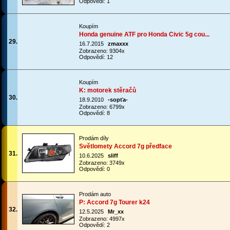
Odpovědí: 1
Koupím
Honda genuine ATF pro Honda Civic 5g cou...
29.
16.7.2015
zmaxxx
Zobrazeno: 9304x
Odpovědí: 12
Koupím
K: motorek stěračů
30.
18.9.2010
-sopťa-
Zobrazeno: 6799x
Odpovědí: 8
Prodám díly
Světlomety Accord 7g předface
31.
10.6.2025
sliff
Zobrazeno: 3749x
Odpovědí: 0
Prodám auto
P: Accord 7g Tourer k24
32.
12.5.2025
Mr_xx
Zobrazeno: 4997x
Odpovědí: 2