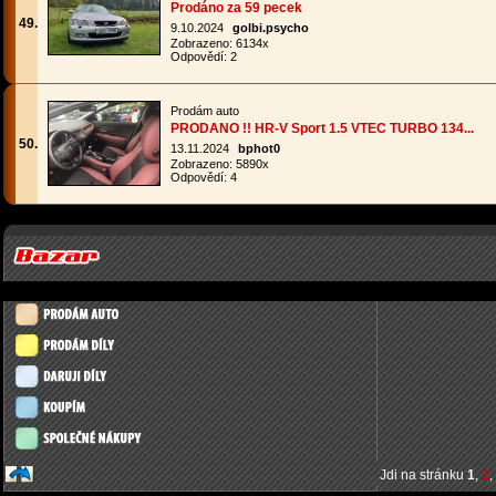
Prodáno za 59 pecek
49.
9.10.2024
golbi.psycho
Zobrazeno: 6134x
Odpovědí: 2
Prodám auto
PRODANO !! HR-V Sport 1.5 VTEC TURBO 134...
50.
13.11.2024
bphot0
Zobrazeno: 5890x
Odpovědí: 4
Jdi na stránku
1
,
2
,