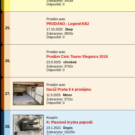
Zobrazeno: 3416x
Odpovědí: 0
Prodám auto
PRODÁNO - Legend KB2
25.
17.10.2025
2bep
Zobrazeno: 3843x
Odpovědí: 0
Prodám auto
Prodám Civic Tourer Elegance 2016
26.
23.9.2025
chrobok
Zobrazeno: 3742x
Odpovědí: 0
Prodám auto
Garáž Praha 6 k pronájmu
27.
11.9.2025
Minor
Zobrazeno: 3711x
Odpovědí: 0
Koupím
K: Plastová krytka pojezdů
28.
23.1.2021
Dopis
Zobrazeno: 10225x