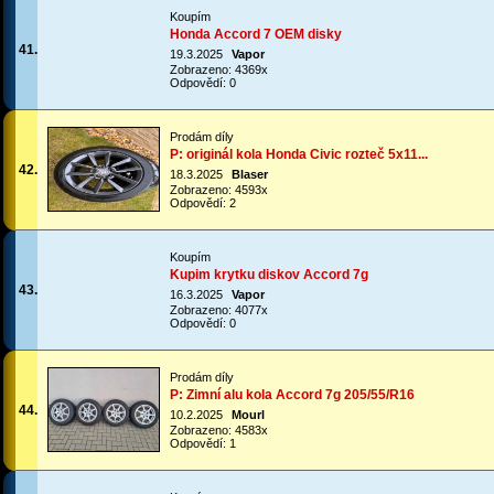
Koupím
Honda Accord 7 OEM disky
41.
19.3.2025
Vapor
Zobrazeno: 4369x
Odpovědí: 0
Prodám díly
P: originál kola Honda Civic rozteč 5x11...
42.
18.3.2025
Blaser
Zobrazeno: 4593x
Odpovědí: 2
Koupím
Kupim krytku diskov Accord 7g
43.
16.3.2025
Vapor
Zobrazeno: 4077x
Odpovědí: 0
Prodám díly
P: Zimní alu kola Accord 7g 205/55/R16
44.
10.2.2025
Mourl
Zobrazeno: 4583x
Odpovědí: 1